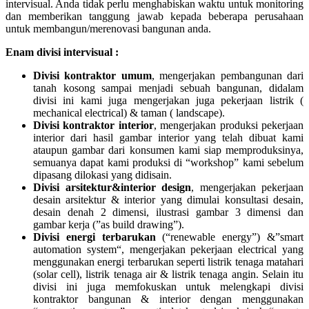
intervisual. Anda tidak perlu menghabiskan waktu untuk monitoring
dan memberikan tanggung jawab kepada beberapa perusahaan
untuk membangun/merenovasi bangunan anda.
Enam divisi intervisual :
Divisi kontraktor umum
, mengerjakan pembangunan dari
tanah kosong sampai menjadi sebuah bangunan, didalam
divisi ini kami juga mengerjakan juga pekerjaan listrik (
mechanical electrical) & taman ( landscape).
Divisi kontraktor interior
, mengerjakan produksi pekerjaan
interior dari hasil gambar interior yang telah dibuat kami
ataupun gambar dari konsumen kami siap memproduksinya,
semuanya dapat kami produksi di “workshop” kami sebelum
dipasang dilokasi yang didisain.
Divisi arsitektur&interior design
, mengerjakan pekerjaan
desain arsitektur & interior yang dimulai konsultasi desain,
desain denah 2 dimensi, ilustrasi gambar 3 dimensi dan
gambar kerja (”as build drawing”).
Divisi energi terbarukan
(“renewable energy”) &”smart
automation system“, mengerjakan pekerjaan electrical yang
menggunakan energi terbarukan seperti listrik tenaga matahari
(solar cell), listrik tenaga air & listrik tenaga angin. Selain itu
divisi ini juga memfokuskan untuk melengkapi divisi
kontraktor bangunan & interior dengan menggunakan