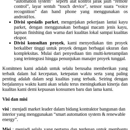
“automation system” seperti alat kontrol jarak jauh “remote
control”, layar sentuh “touch device”, sensor suara “voice
recognition” dan hand phone yang menggunakan os
android/ios.
Divisi spesialis parket
, mengerjakan pekerjaan lantai kayu
parket, dengan menggunakan berbagai macam jenis kayu,
lapisan finishing dan warna dari kualitas lokal sampai kualitas
ekspor.
Divisi konsultan proyek
, kami menyediakan tim proyek
berkaliber tinggi untuk proyek dengan berbagai ukuran dan
kompleksitas. Mulai dari penyediaan tim multi-keterampilan
yang terintegrasi hingga penunjukan manajer proyek tunggal.
Komitmen kami adalah untuk selalu berusaha memberikan yang
terbaik dalam hal kecepatan, ketepatan waktu serta yang paling
penting adalah dalam segi kualitas yang terbaik. Seiring dengan
berjalannya waktu kami akan selalu terus meningkatkan kinerja dan
kualitas kami demi kepuasan konsumen baru dan lama kami.
Visi dan misi
visi
: menjadi market leader dalam bidang kontraktor bangunan dan
interior yang menggunakan “smart automation system & renewable
energy”.
Misi
: menjadi selalu yang pertama dan terdepan untuk membantu