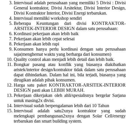
Intervisual adalah perusahaan yang memiliki 5 Divisi : Divisi
General kontraktor, Divisi Arsitektur, Divisi Interior Design,
Divisi Kontraktor Interior, Divisi Energi terbarukan.
Intervisual memiliki workshop sendiri
Beberapa Keuntungan dari divisi KONTRAKTOR-
ARSITEK-INTERIOR DESIGN dalam satu perusahaan:
Kordinasi pekerjaan akan lebih baik
Pekerjaan akan lebih cepat selesai
Pekerjaan akan lebih rapi
Konsumen hanya perlu kordinasi dengan satu perusahaan
saja(menghemat waktu yang berharga dari konsumen)
Quality control akan menjadi lebih detail dan lebih baik.
Bongkar pasang atau konflik yang biasanya diakibatkan
aristek/interior design/kontraktor tidak dalam satu perusahaan
dapat dihindarkan. Dalam hal ini, bila terjadi, biasanya yang
dirugikan adalah pihak konsumen.
Harga satu paket KONTRAKTOR-ARSITEK-INTERIOR
DESIGN pasti akan LEBIH MURAH.
Pekerjaan dikerjakan oleh ahli/spesialisnya bergelar Sarjana
untuk masing2x divisi.
Intervisual sudah berpengalaman lebih dari 10 Tahun
Intervisual adalah satu2xnya kontraktor yang sudah
melengkapi pembangunan2xnya dengan Solar Cell/energy
terbarukan dan smart building system.