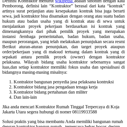
Definisi Kontraktor menurut
wikipedia
adalah sinonim dengan kata
Pemborong, definisi lain “Kontraktor” berasal dari kata “kontrak”
artinya surat perjanjian atau kesepakatan kontrak bisa juga berarti
sewa, jadi kontraktor bisa disamakan dengan orang atau suatu badan
hukum atau badan usaha yang di kontrak atau di sewa untuk
menjalankan proyek pekerjaan berdasarkan isi kontrak yang
dimenangkannya dari pihak pemilik proyek yang merupakan
instansi /lembaga pemerintahan, badan hukum, badan usaha,
maupun perorangan, yang telah melakukan penunjukan secara resmi
Berikut aturan-aturan penunjukan, dan target proyek ataupun
order/pekerjaan yang di maksud tertuang dalam kontrak yang di
sepakati antara pemilik proyek (owner) dengan kontraktor
pelaksana. Wilayah bidang usaha kontraktor sebenarnya sangat
luas,dan setiap kontraktor memiliki fokus usaha dan spesialisasi di
bidangnya masing-masing misalnya:
Kontraktor bangunan penyedia jasa pelaksana kontruksi
Kontraktor bidang jasa pengadaan tenaga kerja
Kontraktor bidang pertahanan dan militer
Dan lain-lain
Jika anda mencari Kontraktor Rumah Tinggal Terpercaya di Koja
Jakarta Utara segera hubungi di nomer 08119933588
Solusi praktis yang bisa membantu Anda memiliki bangunan rumah
dengan kontraktor bangun rumah , terpercaya bebas bocor, design