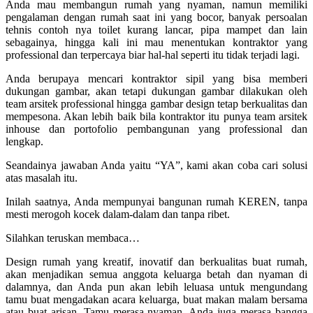
Anda mau membangun rumah yang nyaman, namun memiliki
pengalaman dengan rumah saat ini yang bocor, banyak persoalan
tehnis contoh nya toilet kurang lancar, pipa mampet dan lain
sebagainya, hingga kali ini mau menentukan kontraktor yang
professional dan terpercaya biar hal-hal seperti itu tidak terjadi lagi.
Anda berupaya mencari kontraktor sipil yang bisa memberi
dukungan gambar, akan tetapi dukungan gambar dilakukan oleh
team arsitek professional hingga gambar design tetap berkualitas dan
mempesona. Akan lebih baik bila kontraktor itu punya team arsitek
inhouse dan portofolio pembangunan yang professional dan
lengkap.
Seandainya jawaban Anda yaitu “YA”, kami akan coba cari solusi
atas masalah itu.
Inilah saatnya, Anda mempunyai bangunan rumah KEREN, tanpa
mesti merogoh kocek dalam-dalam dan tanpa ribet.
Silahkan teruskan membaca…
Design rumah yang kreatif, inovatif dan berkualitas buat rumah,
akan menjadikan semua anggota keluarga betah dan nyaman di
dalamnya, dan Anda pun akan lebih leluasa untuk mengundang
tamu buat mengadakan acara keluarga, buat makan malam bersama
atau buat arisan. Tamu merasa nyaman, Anda juga merasa bangga