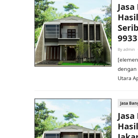
Jasa
Hasi
Seri
9933
By
admin
[elemen
dengan H
Utara A
rumah m
Jasa Ba
Jasa
Hasi
Jaka