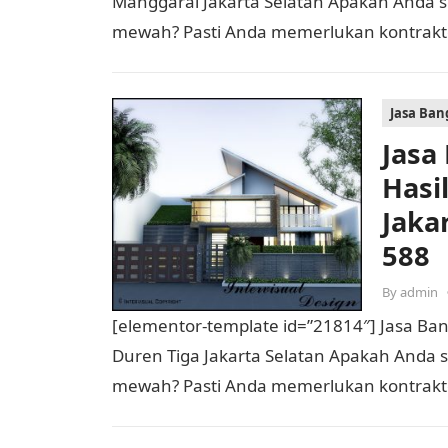
Manggarai Jakarta Selatan Apakah And
mewah? Pasti Anda memerlukan kontrak
Jasa Ba
Jasa
Hasi
Jaka
588
By
admin
[elementor-template id=”21814″] Jasa B
Duren Tiga Jakarta Selatan Apakah An
mewah? Pasti Anda memerlukan kontrakt