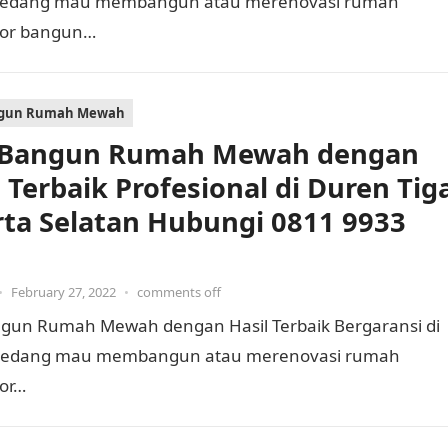
a sedang mau membangun atau merenovasi rumah
tor bangun…
ngun Rumah Mewah
 Bangun Rumah Mewah dengan
l Terbaik Profesional di Duren Tig
rta Selatan Hubungi 0811 9933
•
February 27, 2022
•
comments off
angun Rumah Mewah dengan Hasil Terbaik Bergaransi di
da sedang mau membangun atau merenovasi rumah
or…