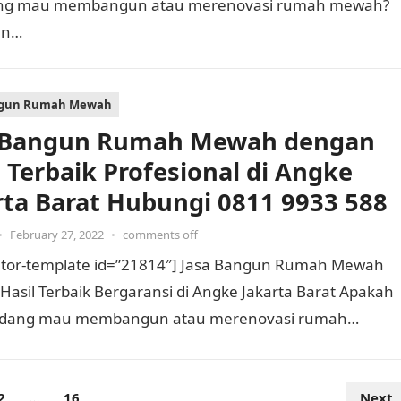
dang mau membangun atau merenovasi rumah mewah?
un…
ngun Rumah Mewah
 Bangun Rumah Mewah dengan
l Terbaik Profesional di Angke
rta Barat Hubungi 0811 9933 588
•
February 27, 2022
•
comments off
tor-template id=”21814″] Jasa Bangun Rumah Mewah
Hasil Terbaik Bergaransi di Angke Jakarta Barat Apakah
edang mau membangun atau merenovasi rumah
Tentu Anda memerlukan kontraktor bangun…
2
…
16
Next