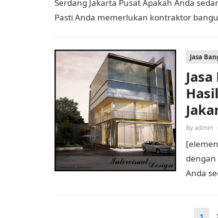
Serdang Jakarta Pusat Apakah Anda se
Pasti Anda memerlukan kontraktor bang
Jasa Ba
Jasa
Hasi
Jaka
By
admin
[elemen
dengan 
Anda s
mewah? 
Posts
1