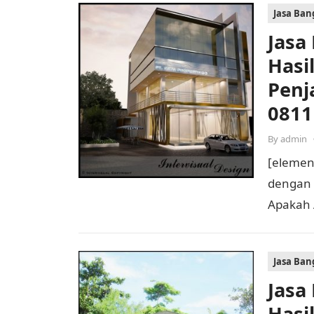
Jasa Ba
Jasa
Hasi
Penj
0811
By
admin
[elemen
dengan H
Apakah
mewah? 
Jasa Ba
Jasa
Hasi