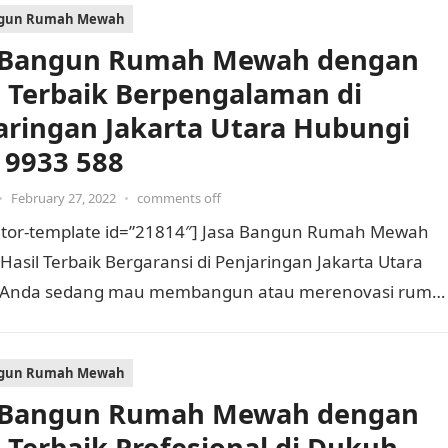
ngun Rumah Mewah
 Bangun Rumah Mewah dengan
l Terbaik Berpengalaman di
aringan Jakarta Utara Hubungi
 9933 588
•
February 27, 2022
•
comments off
tor-template id=”21814″] Jasa Bangun Rumah Mewah
asil Terbaik Bergaransi di Penjaringan Jakarta Utara
 Anda sedang mau membangun atau merenovasi ruma
Tentu Anda memerlukan kontraktor bangun…
ngun Rumah Mewah
 Bangun Rumah Mewah dengan
l Terbaik Profesional di Dukuh