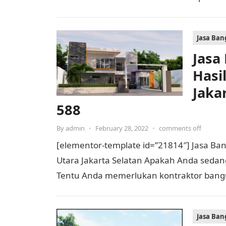
mewah? 
Jasa Ba
Jasa
Hasi
Jaka
588
By
admin
•
February 28, 2022
•
comments off
[elementor-template id=”21814″] Jasa B
Utara Jakarta Selatan Apakah Anda se
Tentu Anda memerlukan kontraktor ban
Jasa Ba