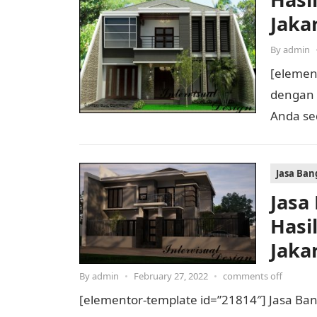
Jaka
By
admin
[elemen
dengan 
Anda s
mewah? 
Jasa Ba
Jasa
Hasi
Jaka
By
admin
•
February 27, 2022
•
comments off
[elementor-template id=”21814″] Jasa B