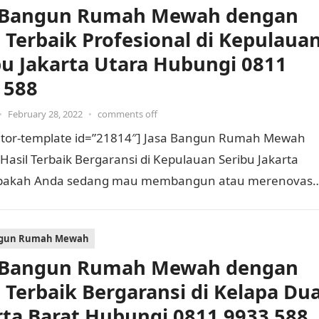
 Bangun Rumah Mewah dengan
l Terbaik Profesional di Kepulaua
bu Jakarta Utara Hubungi 0811
 588
•
February 28, 2022
•
comments off
tor-template id=”21814″] Jasa Bangun Rumah Mewah
asil Terbaik Bergaransi di Kepulauan Seribu Jakarta
pakah Anda sedang mau membangun atau merenovasi
ewah? Pasti Anda memerlukan kontraktor…
ngun Rumah Mewah
 Bangun Rumah Mewah dengan
l Terbaik Bergaransi di Kelapa Du
rta Barat Hubungi 0811 9933 588