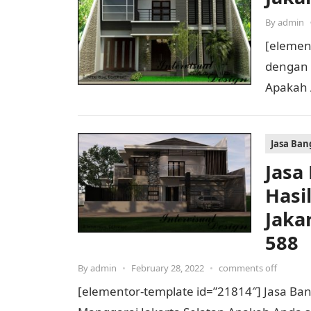
By
admin
[elemen
dengan H
Apakah
mewah? 
Jasa Ba
Jasa
Hasi
Jaka
588
By
admin
•
February 28, 2022
•
comments off
[elementor-template id=”21814″] Jasa B