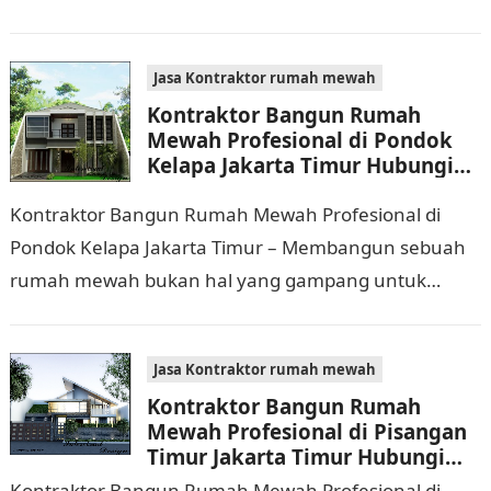
Selain membutuhkan waktu dan biaya yang cukup
banyak, di…
Jasa Kontraktor rumah mewah
Kontraktor Bangun Rumah
Mewah Profesional di Pondok
Kelapa Jakarta Timur Hubungi
0811 9933 588
Kontraktor Bangun Rumah Mewah Profesional di
Pondok Kelapa Jakarta Timur – Membangun sebuah
rumah mewah bukan hal yang gampang untuk
dikerjakan. Tidak cuma memerlukan waktu dan biaya
yang cukup…
Jasa Kontraktor rumah mewah
Kontraktor Bangun Rumah
Mewah Profesional di Pisangan
Timur Jakarta Timur Hubungi
0811 9933 588
Kontraktor Bangun Rumah Mewah Profesional di