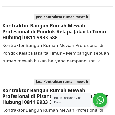
Selain membutuhkan waktu dan biaya yang cukup
banyak, di…
Jasa Kontraktor rumah mewah
Kontraktor Bangun Rumah Mewah
Profesional di Pondok Kelapa Jakarta Timur
Hubungi 0811 9933 588
Kontraktor Bangun Rumah Mewah Profesional di
Pondok Kelapa Jakarta Timur – Membangun sebuah
rumah mewah bukan hal yang gampang untuk
dikerjakan. Tidak cuma memerlukan waktu dan biaya
yang cukup…
Jasa Kontraktor rumah mewah
Kontraktor Bangun Rumah Mewah
Profesional di Pisangan Timur Jakarta Timur
Butuh bantuan? Chat
Hubungi 0811 9933 588
Disini
Kontraktor Bangun Rumah Mewah Profesional di