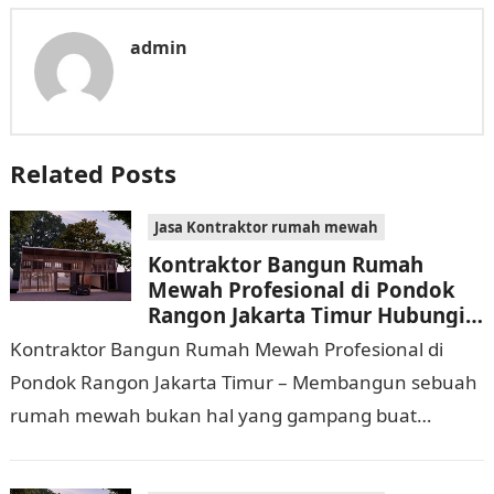
admin
Related Posts
Jasa Kontraktor rumah mewah
Kontraktor Bangun Rumah
Mewah Profesional di Pondok
Rangon Jakarta Timur Hubungi
0811 9933 588
Kontraktor Bangun Rumah Mewah Profesional di
Pondok Rangon Jakarta Timur – Membangun sebuah
rumah mewah bukan hal yang gampang buat
dijalankan. Tidak hanya memerlukan waktu dan
biaya yang cukup…