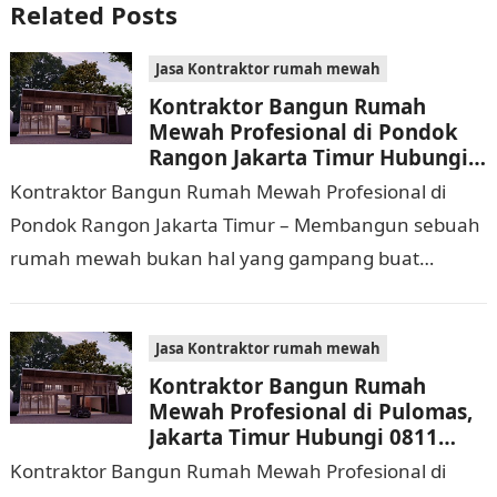
Related Posts
Jasa Kontraktor rumah mewah
Kontraktor Bangun Rumah
Mewah Profesional di Pondok
Rangon Jakarta Timur Hubungi
0811 9933 588
Kontraktor Bangun Rumah Mewah Profesional di
Pondok Rangon Jakarta Timur – Membangun sebuah
rumah mewah bukan hal yang gampang buat
dijalankan. Tidak hanya memerlukan waktu dan
biaya yang cukup…
Jasa Kontraktor rumah mewah
Kontraktor Bangun Rumah
Mewah Profesional di Pulomas,
Jakarta Timur Hubungi 0811
9933 588
Kontraktor Bangun Rumah Mewah Profesional di