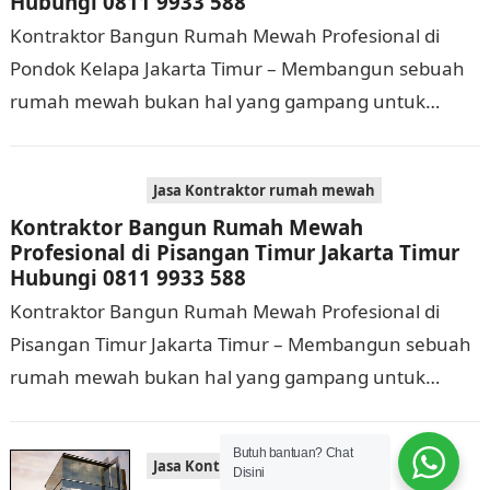
Hubungi 0811 9933 588
Kontraktor Bangun Rumah Mewah Profesional di
Pondok Kelapa Jakarta Timur – Membangun sebuah
rumah mewah bukan hal yang gampang untuk
dikerjakan. Tidak cuma memerlukan waktu dan biaya
yang cukup…
Jasa Kontraktor rumah mewah
Kontraktor Bangun Rumah Mewah
Profesional di Pisangan Timur Jakarta Timur
Hubungi 0811 9933 588
Kontraktor Bangun Rumah Mewah Profesional di
Pisangan Timur Jakarta Timur – Membangun sebuah
rumah mewah bukan hal yang gampang untuk
dilaksanakan. Selain memerlukan waktu dan biaya
yang cukup banyak,…
Butuh bantuan? Chat
Jasa Kontraktor rumah mewah
Disini