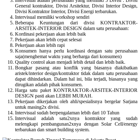
Intervisual adalah perusahaan yang memiliki 5 Divisi : Divisi
General kontraktor, Divisi Arsitektur, Divisi Interior Design,
Divisi Kontraktor Interior, Divisi Energi terbarukan.
Intervisual memiliki workshop sendiri
Beberapa Keuntungan dari divisi KONTRAKTOR-
ARSITEK-INTERIOR DESIGN dalam satu perusahaan:
Kordinasi pekerjaan akan lebih baik
Pekerjaan akan lebih cepat selesai
Pekerjaan akan lebih rapi
Konsumen hanya perlu kordinasi dengan satu perusahaan
saja(menghemat waktu yang berharga dari konsumen)
Quality control akan menjadi lebih detail dan lebih baik.
Bongkar pasang atau konflik yang biasanya diakibatkan
aristek/interior design/kontraktor tidak dalam satu perusahaan
dapat dihindarkan. Dalam hal ini, bila terjadi, biasanya yang
dirugikan adalah pihak konsumen.
Harga satu paket KONTRAKTOR-ARSITEK-INTERIOR
DESIGN pasti akan LEBIH MURAH.
Pekerjaan dikerjakan oleh ahli/spesialisnya bergelar Sarjana
untuk masing2x divisi.
Intervisual sudah berpengalaman lebih dari 10 Tahun
Intervisual adalah satu2xnya kontraktor yang sudah
melengkapi pembangunan2xnya dengan Solar Cell/energy
terbarukan dan smart building system.