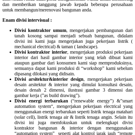
dan memberikan tanggung jawab kepada beberapa perusahaan
untuk membangun/merenovasi bangunan anda.
Enam divisi intervisual :
Divisi kontraktor umum
, mengerjakan pembangunan dari
tanah kosong sampai menjadi sebuah bangunan, didalam
divisi ini kami juga mengerjakan juga pekerjaan listrik (
mechanical electrical) & taman ( landscape).
Divisi kontraktor interior
, mengerjakan produksi pekerjaan
interior dari hasil gambar interior yang telah dibuat kami
ataupun gambar dari konsumen kami siap memproduksinya,
semuanya dapat kami produksi di “workshop” kami sebelum
dipasang dilokasi yang didisain.
Divisi arsitektur&interior design
, mengerjakan pekerjaan
desain arsitektur & interior yang dimulai konsultasi desain,
desain denah 2 dimensi, ilustrasi gambar 3 dimensi dan
gambar kerja (”as build drawing”).
Divisi energi terbarukan
(“renewable energy”) &”smart
automation system“, mengerjakan pekerjaan electrical yang
menggunakan energi terbarukan seperti listrik tenaga matahari
(solar cell), listrik tenaga air & listrik tenaga angin. Selain itu
divisi ini juga memfokuskan untuk melengkapi divisi
kontraktor bangunan & interior dengan menggunakan
“automation system” seperti alat kontrol jarak jauh “remote