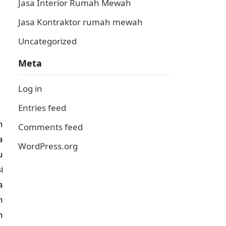
Jasa Interior Rumah Mewah
Jasa Kontraktor rumah mewah
Uncategorized
Meta
Log in
Entries feed
n
Comments feed
a
WordPress.org
u
i
a
n
n