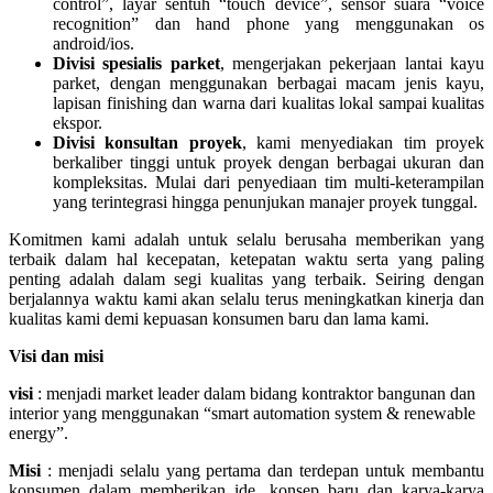
control”, layar sentuh “touch device”, sensor suara “voice
recognition” dan hand phone yang menggunakan os
android/ios.
Divisi spesialis parket
, mengerjakan pekerjaan lantai kayu
parket, dengan menggunakan berbagai macam jenis kayu,
lapisan finishing dan warna dari kualitas lokal sampai kualitas
ekspor.
Divisi konsultan proyek
, kami menyediakan tim proyek
berkaliber tinggi untuk proyek dengan berbagai ukuran dan
kompleksitas. Mulai dari penyediaan tim multi-keterampilan
yang terintegrasi hingga penunjukan manajer proyek tunggal.
Komitmen kami adalah untuk selalu berusaha memberikan yang
terbaik dalam hal kecepatan, ketepatan waktu serta yang paling
penting adalah dalam segi kualitas yang terbaik. Seiring dengan
berjalannya waktu kami akan selalu terus meningkatkan kinerja dan
kualitas kami demi kepuasan konsumen baru dan lama kami.
Visi dan misi
visi
: menjadi market leader dalam bidang kontraktor bangunan dan
interior yang menggunakan “smart automation system & renewable
energy”.
Misi
: menjadi selalu yang pertama dan terdepan untuk membantu
konsumen dalam memberikan ide, konsep baru dan karya-karya