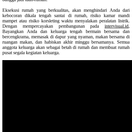
Eksekusi rumah yang berkualitas, akan menghindari Anda dari
kebocoran dikala tengah santai di rumah, risiko kamar mandi
mampet atau risiko korsleting waktu menyalakan peralatan listrik.
Dengan mempercayakan pembangunan pada
intervisual.id
,
Bayangkan Anda dan keluarga tengah bermain bersama dan
bercengkrama, memasak di dapur yang nyaman, makan bersama di
ruangan makan, dan habiskan akhir minggu bersamanya. Semua
anggota keluarga akan sebagai betah di rumah dan membuat rumah
pusat segala kegiatan keluarga.