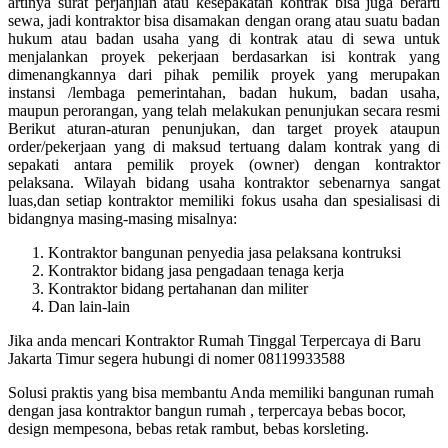
artinya surat perjanjian atau kesepakatan kontrak bisa juga berarti
sewa, jadi kontraktor bisa disamakan dengan orang atau suatu badan
hukum atau badan usaha yang di kontrak atau di sewa untuk
menjalankan proyek pekerjaan berdasarkan isi kontrak yang
dimenangkannya dari pihak pemilik proyek yang merupakan
instansi /lembaga pemerintahan, badan hukum, badan usaha,
maupun perorangan, yang telah melakukan penunjukan secara resmi
Berikut aturan-aturan penunjukan, dan target proyek ataupun
order/pekerjaan yang di maksud tertuang dalam kontrak yang di
sepakati antara pemilik proyek (owner) dengan kontraktor
pelaksana. Wilayah bidang usaha kontraktor sebenarnya sangat
luas,dan setiap kontraktor memiliki fokus usaha dan spesialisasi di
bidangnya masing-masing misalnya:
Kontraktor bangunan penyedia jasa pelaksana kontruksi
Kontraktor bidang jasa pengadaan tenaga kerja
Kontraktor bidang pertahanan dan militer
Dan lain-lain
Jika anda mencari Kontraktor Rumah Tinggal Terpercaya di Baru
Jakarta Timur segera hubungi di nomer 08119933588
Solusi praktis yang bisa membantu Anda memiliki bangunan rumah
dengan jasa kontraktor bangun rumah , terpercaya bebas bocor,
design mempesona, bebas retak rambut, bebas korsleting.