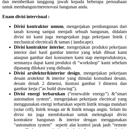
dan memberikan tanggung jawab kepada beberapa perusahaan
untuk membangun/merenovasi bangunan anda.
Enam divisi intervisual :
Divisi kontraktor umum
, mengerjakan pembangunan dari
tanah kosong sampai menjadi sebuah bangunan, didalam
divisi ini kami juga mengerjakan juga pekerjaan listrik (
mechanical electrical) & taman ( landscape).
Divisi kontraktor interior
, mengerjakan produksi pekerjaan
interior dari hasil gambar interior yang telah dibuat kami
ataupun gambar dari konsumen kami siap memproduksinya,
semuanya dapat kami produksi di “workshop” kami sebelum
dipasang dilokasi yang didisain.
Divisi arsitektur&interior design
, mengerjakan pekerjaan
desain arsitektur & interior yang dimulai konsultasi desain,
desain denah 2 dimensi, ilustrasi gambar 3 dimensi dan
gambar kerja (”as build drawing”).
Divisi energi terbarukan
(“renewable energy”) &”smart
automation system“, mengerjakan pekerjaan electrical yang
menggunakan energi terbarukan seperti listrik tenaga matahari
(solar cell), listrik tenaga air & listrik tenaga angin. Selain itu
divisi ini juga memfokuskan untuk melengkapi divisi
kontraktor bangunan & interior dengan menggunakan
“automation system” seperti alat kontrol jarak jauh “remote