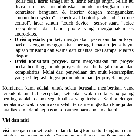
(solar cell), listrik tenaga air & listrik tenaga angin. Selain itu
divisi ini juga memfokuskan untuk melengkapi divisi
kontraktor bangunan & interior dengan menggunakan
“automation system” seperti alat kontrol jarak jauh “remote
control”, layar sentuh “touch device”, sensor suara “voice
recognition” dan hand phone yang menggunakan os
android/ios.
Divisi spesialis parket
, mengerjakan pekerjaan lantai kayu
parket, dengan menggunakan berbagai macam jenis kayu,
lapisan finishing dan warna dari kualitas lokal sampai kualitas
ekspor.
Divisi konsultan proyek
, kami menyediakan tim proyek
berkaliber tinggi untuk proyek dengan berbagai ukuran dan
kompleksitas. Mulai dari penyediaan tim multi-keterampilan
yang terintegrasi hingga penunjukan manajer proyek tunggal.
Komitmen kami adalah untuk selalu berusaha memberikan yang
terbaik dalam hal kecepatan, ketepatan waktu serta yang paling
penting adalah dalam segi kualitas yang terbaik. Seiring dengan
berjalannya waktu kami akan selalu terus meningkatkan kinerja dan
kualitas kami demi kepuasan konsumen baru dan lama kami.
Visi dan misi
visi
: menjadi market leader dalam bidang kontraktor bangunan dan
interior yang menggunakan “smart automation system & renewable