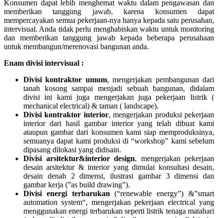
Konsumen dapat lebih menghemat waktu dalam pengawasan dan
memberikan tanggung jawab, karena konsumen dapat
mempercayakan semua pekerjaan-nya hanya kepada satu perusahan,
intervisual. Anda tidak perlu menghabiskan waktu untuk monitoring
dan memberikan tanggung jawab kepada beberapa perusahaan
untuk membangun/merenovasi bangunan anda.
Enam divisi intervisual :
Divisi kontraktor umum
, mengerjakan pembangunan dari
tanah kosong sampai menjadi sebuah bangunan, didalam
divisi ini kami juga mengerjakan juga pekerjaan listrik (
mechanical electrical) & taman ( landscape).
Divisi kontraktor interior
, mengerjakan produksi pekerjaan
interior dari hasil gambar interior yang telah dibuat kami
ataupun gambar dari konsumen kami siap memproduksinya,
semuanya dapat kami produksi di “workshop” kami sebelum
dipasang dilokasi yang didisain.
Divisi arsitektur&interior design
, mengerjakan pekerjaan
desain arsitektur & interior yang dimulai konsultasi desain,
desain denah 2 dimensi, ilustrasi gambar 3 dimensi dan
gambar kerja (”as build drawing”).
Divisi energi terbarukan
(“renewable energy”) &”smart
automation system“, mengerjakan pekerjaan electrical yang
menggunakan energi terbarukan seperti listrik tenaga matahari