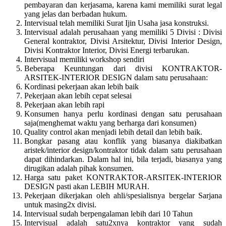
pembayaran dan kerjasama, karena kami memiliki surat legal
yang jelas dan berbadan hukum.
Intervisual telah memiliki Surat Ijin Usaha jasa konstruksi.
Intervisual adalah perusahaan yang memiliki 5 Divisi : Divisi
General kontraktor, Divisi Arsitektur, Divisi Interior Design,
Divisi Kontraktor Interior, Divisi Energi terbarukan.
Intervisual memiliki workshop sendiri
Beberapa Keuntungan dari divisi KONTRAKTOR-
ARSITEK-INTERIOR DESIGN dalam satu perusahaan:
Kordinasi pekerjaan akan lebih baik
Pekerjaan akan lebih cepat selesai
Pekerjaan akan lebih rapi
Konsumen hanya perlu kordinasi dengan satu perusahaan
saja(menghemat waktu yang berharga dari konsumen)
Quality control akan menjadi lebih detail dan lebih baik.
Bongkar pasang atau konflik yang biasanya diakibatkan
aristek/interior design/kontraktor tidak dalam satu perusahaan
dapat dihindarkan. Dalam hal ini, bila terjadi, biasanya yang
dirugikan adalah pihak konsumen.
Harga satu paket KONTRAKTOR-ARSITEK-INTERIOR
DESIGN pasti akan LEBIH MURAH.
Pekerjaan dikerjakan oleh ahli/spesialisnya bergelar Sarjana
untuk masing2x divisi.
Intervisual sudah berpengalaman lebih dari 10 Tahun
Intervisual adalah satu2xnya kontraktor yang sudah