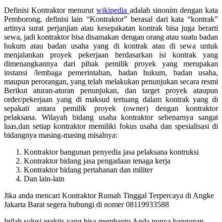
Definisi Kontraktor menurut
wikipedia
adalah sinonim dengan kata
Pemborong, definisi lain “Kontraktor” berasal dari kata “kontrak”
artinya surat perjanjian atau kesepakatan kontrak bisa juga berarti
sewa, jadi kontraktor bisa disamakan dengan orang atau suatu badan
hukum atau badan usaha yang di kontrak atau di sewa untuk
menjalankan proyek pekerjaan berdasarkan isi kontrak yang
dimenangkannya dari pihak pemilik proyek yang merupakan
instansi /lembaga pemerintahan, badan hukum, badan usaha,
maupun perorangan, yang telah melakukan penunjukan secara resmi
Berikut aturan-aturan penunjukan, dan target proyek ataupun
order/pekerjaan yang di maksud tertuang dalam kontrak yang di
sepakati antara pemilik proyek (owner) dengan kontraktor
pelaksana. Wilayah bidang usaha kontraktor sebenarnya sangat
luas,dan setiap kontraktor memiliki fokus usaha dan spesialisasi di
bidangnya masing-masing misalnya:
Kontraktor bangunan penyedia jasa pelaksana kontruksi
Kontraktor bidang jasa pengadaan tenaga kerja
Kontraktor bidang pertahanan dan militer
Dan lain-lain
Jika anda mencari Kontraktor Rumah Tinggal Terpercaya di Angke
Jakarta Barat segera hubungi di nomer 08119933588
Inilah solusi praktis yang bisa membantu Anda punya bangunan