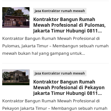
biaya yang cukup…
Jasa Kontraktor rumah mewah
Kontraktor Bangun Rumah
Mewah Profesional di Pulomas,
Jakarta Timur Hubungi 0811
9933 588
Kontraktor Bangun Rumah Mewah Profesional di
Pulomas, Jakarta Timur – Membangun sebuah rumah
mewah bukan hal yang gampang untuk
dilaksanakan. Selain memerlukan waktu dan biaya
yang cukup banyak, di…
Jasa Kontraktor rumah mewah
Kontraktor Bangun Rumah
Mewah Profesional di Pekayon
Jakarta Timur Hubungi 0811
9933 588
Kontraktor Bangun Rumah Mewah Profesional di
Pekayon Jakarta Timur – Membangun sebuah rumah