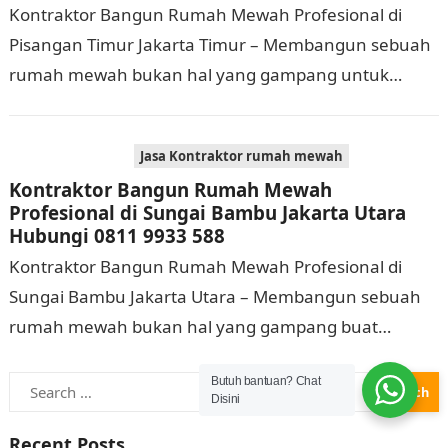
Kontraktor Bangun Rumah Mewah Profesional di
Pisangan Timur Jakarta Timur – Membangun sebuah
rumah mewah bukan hal yang gampang untuk
dilaksanakan. Selain memerlukan waktu dan biaya
yang cukup banyak,…
Jasa Kontraktor rumah mewah
Kontraktor Bangun Rumah Mewah
Profesional di Sungai Bambu Jakarta Utara
Hubungi 0811 9933 588
Kontraktor Bangun Rumah Mewah Profesional di
Sungai Bambu Jakarta Utara – Membangun sebuah
rumah mewah bukan hal yang gampang buat
dilaksanakan. Selain memerlukan waktu dan biaya
Search
Butuh bantuan? Chat
yang cukup banyak,…
Disini
for:
Recent Posts