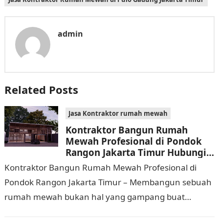
admin
Related Posts
Jasa Kontraktor rumah mewah
Kontraktor Bangun Rumah
Mewah Profesional di Pondok
Rangon Jakarta Timur Hubungi
0811 9933 588
Kontraktor Bangun Rumah Mewah Profesional di
Pondok Rangon Jakarta Timur – Membangun sebuah
rumah mewah bukan hal yang gampang buat
dijalankan. Tidak hanya memerlukan waktu dan