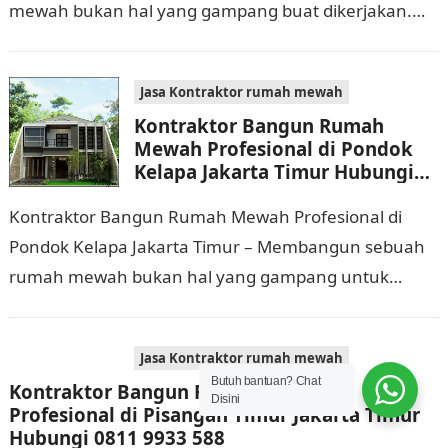
mewah bukan hal yang gampang buat dikerjakan.
Selain membutuhkan waktu dan biaya yang cukup
banyak, di…
Jasa Kontraktor rumah mewah
Kontraktor Bangun Rumah
Mewah Profesional di Pondok
Kelapa Jakarta Timur Hubungi
0811 9933 588
Kontraktor Bangun Rumah Mewah Profesional di
Pondok Kelapa Jakarta Timur – Membangun sebuah
rumah mewah bukan hal yang gampang untuk
dikerjakan. Tidak cuma memerlukan waktu dan biaya
yang cukup…
Jasa Kontraktor rumah mewah
Butuh bantuan? Chat
Kontraktor Bangun Rumah Mewah
Disini
Profesional di Pisangan Timur Jakarta Timur
Hubungi 0811 9933 588