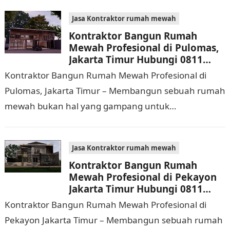
biaya yang cukup…
Jasa Kontraktor rumah mewah
Kontraktor Bangun Rumah
Mewah Profesional di Pulomas,
Jakarta Timur Hubungi 0811
9933 588
Kontraktor Bangun Rumah Mewah Profesional di
Pulomas, Jakarta Timur – Membangun sebuah rumah
mewah bukan hal yang gampang untuk
dilaksanakan. Selain memerlukan waktu dan biaya
yang cukup banyak, di…
Jasa Kontraktor rumah mewah
Kontraktor Bangun Rumah
Mewah Profesional di Pekayon
Jakarta Timur Hubungi 0811
9933 588
Kontraktor Bangun Rumah Mewah Profesional di
Pekayon Jakarta Timur – Membangun sebuah rumah