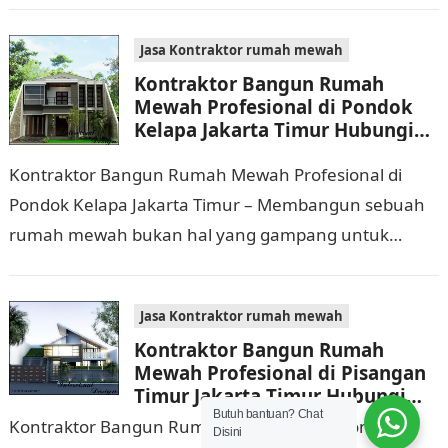
banyak, di…
Jasa Kontraktor rumah mewah
Kontraktor Bangun Rumah
Mewah Profesional di Pondok
Kelapa Jakarta Timur Hubungi
0811 9933 588
Kontraktor Bangun Rumah Mewah Profesional di
Pondok Kelapa Jakarta Timur – Membangun sebuah
rumah mewah bukan hal yang gampang untuk
dikerjakan. Tidak cuma memerlukan waktu dan biaya
yang cukup…
Jasa Kontraktor rumah mewah
Kontraktor Bangun Rumah
Mewah Profesional di Pisangan
Timur Jakarta Timur Hubungi
0811 9933 588
Butuh bantuan? Chat
Kontraktor Bangun Rumah Mewah Profesional di
Disini