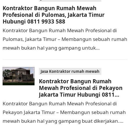
Kontraktor Bangun Rumah Mewah
Profesional di Pulomas, Jakarta Timur
Hubungi 0811 9933 588
Kontraktor Bangun Rumah Mewah Profesional di
Pulomas, Jakarta Timur – Membangun sebuah rumah
mewah bukan hal yang gampang untuk
dilaksanakan. Selain memerlukan waktu dan biaya
yang cukup banyak, di…
Jasa Kontraktor rumah mewah
Kontraktor Bangun Rumah
Mewah Profesional di Pekayon
Jakarta Timur Hubungi 0811
9933 588
Kontraktor Bangun Rumah Mewah Profesional di
Pekayon Jakarta Timur – Membangun sebuah rumah
mewah bukan hal yang gampang buat dikerjakan.
Selain membutuhkan waktu dan biaya yang cukup