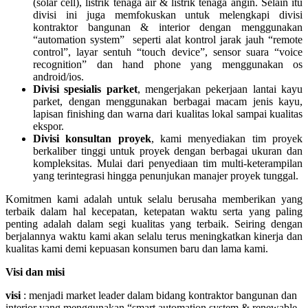
(solar cell), listrik tenaga air & listrik tenaga angin. Selain itu
divisi ini juga memfokuskan untuk melengkapi divisi
kontraktor bangunan & interior dengan menggunakan
“automation system” seperti alat kontrol jarak jauh “remote
control”, layar sentuh “touch device”, sensor suara “voice
recognition” dan hand phone yang menggunakan os
android/ios.
Divisi spesialis parket
, mengerjakan pekerjaan lantai kayu
parket, dengan menggunakan berbagai macam jenis kayu,
lapisan finishing dan warna dari kualitas lokal sampai kualitas
ekspor.
Divisi konsultan proyek
, kami menyediakan tim proyek
berkaliber tinggi untuk proyek dengan berbagai ukuran dan
kompleksitas. Mulai dari penyediaan tim multi-keterampilan
yang terintegrasi hingga penunjukan manajer proyek tunggal.
Komitmen kami adalah untuk selalu berusaha memberikan yang
terbaik dalam hal kecepatan, ketepatan waktu serta yang paling
penting adalah dalam segi kualitas yang terbaik. Seiring dengan
berjalannya waktu kami akan selalu terus meningkatkan kinerja dan
kualitas kami demi kepuasan konsumen baru dan lama kami.
Visi dan misi
visi
: menjadi market leader dalam bidang kontraktor bangunan dan
interior yang menggunakan “smart automation system & renewable