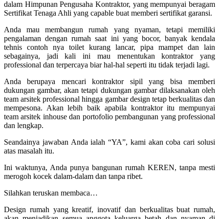
dalam Himpunan Pengusaha Kontraktor, yang mempunyai beragam
Sertifikat Tenaga Ahli yang capable buat memberi sertifikat garansi.
Anda mau membangun rumah yang nyaman, tetapi memiliki
pengalaman dengan rumah saat ini yang bocor, banyak kendala
tehnis contoh nya toilet kurang lancar, pipa mampet dan lain
sebagainya, jadi kali ini mau menentukan kontraktor yang
professional dan terpercaya biar hal-hal seperti itu tidak terjadi lagi.
Anda berupaya mencari kontraktor sipil yang bisa memberi
dukungan gambar, akan tetapi dukungan gambar dilaksanakan oleh
team arsitek professional hingga gambar design tetap berkualitas dan
mempesona. Akan lebih baik apabila kontraktor itu mempunyai
team arsitek inhouse dan portofolio pembangunan yang professional
dan lengkap.
Seandainya jawaban Anda ialah “YA”, kami akan coba cari solusi
atas masalah itu.
Ini waktunya, Anda punya bangunan rumah KEREN, tanpa mesti
merogoh kocek dalam-dalam dan tanpa ribet.
Silahkan teruskan membaca…
Design rumah yang kreatif, inovatif dan berkualitas buat rumah,
akan menjadikan semua anggota keluarga betah dan nyaman di