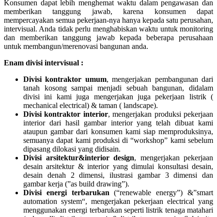
Konsumen dapat lebih menghemat waktu dalam pengawasan dan
memberikan tanggung jawab, karena konsumen dapat
mempercayakan semua pekerjaan-nya hanya kepada satu perusahan,
intervisual. Anda tidak perlu menghabiskan waktu untuk monitoring
dan memberikan tanggung jawab kepada beberapa perusahaan
untuk membangun/merenovasi bangunan anda.
Enam divisi intervisual :
Divisi kontraktor umum
, mengerjakan pembangunan dari
tanah kosong sampai menjadi sebuah bangunan, didalam
divisi ini kami juga mengerjakan juga pekerjaan listrik (
mechanical electrical) & taman ( landscape).
Divisi kontraktor interior
, mengerjakan produksi pekerjaan
interior dari hasil gambar interior yang telah dibuat kami
ataupun gambar dari konsumen kami siap memproduksinya,
semuanya dapat kami produksi di “workshop” kami sebelum
dipasang dilokasi yang didisain.
Divisi arsitektur&interior design
, mengerjakan pekerjaan
desain arsitektur & interior yang dimulai konsultasi desain,
desain denah 2 dimensi, ilustrasi gambar 3 dimensi dan
gambar kerja (”as build drawing”).
Divisi energi terbarukan
(“renewable energy”) &”smart
automation system“, mengerjakan pekerjaan electrical yang
menggunakan energi terbarukan seperti listrik tenaga matahari