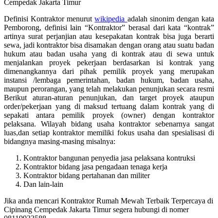
Definisi Kontraktor menurut
wikipedia
adalah sinonim dengan kata
Pemborong, definisi lain “Kontraktor” berasal dari kata “kontrak”
artinya surat perjanjian atau kesepakatan kontrak bisa juga berarti
sewa, jadi kontraktor bisa disamakan dengan orang atau suatu badan
hukum atau badan usaha yang di kontrak atau di sewa untuk
menjalankan proyek pekerjaan berdasarkan isi kontrak yang
dimenangkannya dari pihak pemilik proyek yang merupakan
instansi /lembaga pemerintahan, badan hukum, badan usaha,
maupun perorangan, yang telah melakukan penunjukan secara resmi
Berikut aturan-aturan penunjukan, dan target proyek ataupun
order/pekerjaan yang di maksud tertuang dalam kontrak yang di
sepakati antara pemilik proyek (owner) dengan kontraktor
pelaksana. Wilayah bidang usaha kontraktor sebenarnya sangat
luas,dan setiap kontraktor memiliki fokus usaha dan spesialisasi di
bidangnya masing-masing misalnya:
Kontraktor bangunan penyedia jasa pelaksana kontruksi
Kontraktor bidang jasa pengadaan tenaga kerja
Kontraktor bidang pertahanan dan militer
Dan lain-lain
Jika anda mencari Kontraktor Rumah Mewah Terbaik Terpercaya di
Cipinang Cempedak Jakarta Timur segera hubungi di nomer