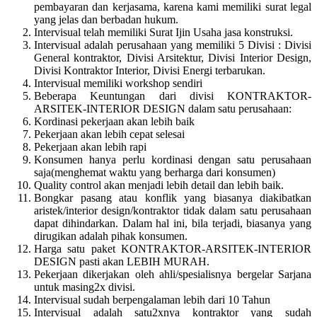
pembayaran dan kerjasama, karena kami memiliki surat legal
yang jelas dan berbadan hukum.
Intervisual telah memiliki Surat Ijin Usaha jasa konstruksi.
Intervisual adalah perusahaan yang memiliki 5 Divisi : Divisi
General kontraktor, Divisi Arsitektur, Divisi Interior Design,
Divisi Kontraktor Interior, Divisi Energi terbarukan.
Intervisual memiliki workshop sendiri
Beberapa Keuntungan dari divisi KONTRAKTOR-
ARSITEK-INTERIOR DESIGN dalam satu perusahaan:
Kordinasi pekerjaan akan lebih baik
Pekerjaan akan lebih cepat selesai
Pekerjaan akan lebih rapi
Konsumen hanya perlu kordinasi dengan satu perusahaan
saja(menghemat waktu yang berharga dari konsumen)
Quality control akan menjadi lebih detail dan lebih baik.
Bongkar pasang atau konflik yang biasanya diakibatkan
aristek/interior design/kontraktor tidak dalam satu perusahaan
dapat dihindarkan. Dalam hal ini, bila terjadi, biasanya yang
dirugikan adalah pihak konsumen.
Harga satu paket KONTRAKTOR-ARSITEK-INTERIOR
DESIGN pasti akan LEBIH MURAH.
Pekerjaan dikerjakan oleh ahli/spesialisnya bergelar Sarjana
untuk masing2x divisi.
Intervisual sudah berpengalaman lebih dari 10 Tahun
Intervisual adalah satu2xnya kontraktor yang sudah