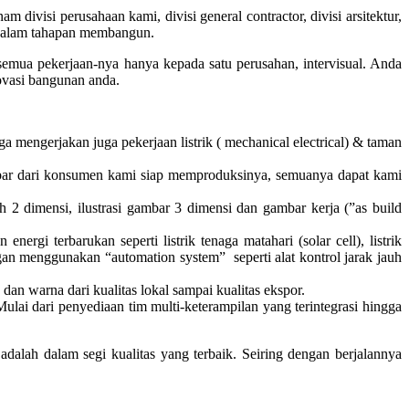
ivisi perusahaan kami, divisi general contractor, divisi arsitektur,
kan dalam tahapan membangun.
a pekerjaan-nya hanya kepada satu perusahan, intervisual. Anda
vasi bangunan anda.
 mengerjakan juga pekerjaan listrik ( mechanical electrical) & taman
gambar dari konsumen kami siap memproduksinya, semuanya dapat kami
ah 2 dimensi, ilustrasi gambar 3 dimensi dan gambar kerja (”as build
gi terbarukan seperti listrik tenaga matahari (solar cell), listrik
ngan menggunakan “automation system” seperti alat kontrol jarak jauh
an warna dari kualitas lokal sampai kualitas ekspor.
lai dari penyediaan tim multi-keterampilan yang terintegrasi hingga
dalah dalam segi kualitas yang terbaik. Seiring dengan berjalannya