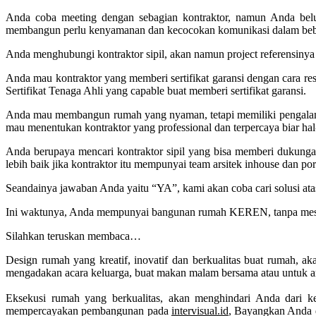
Anda coba meeting dengan sebagian kontraktor, namun Anda be
membangun perlu kenyamanan dan kecocokan komunikasi dalam beb
Anda menghubungi kontraktor sipil, akan namun project referensiny
Anda mau kontraktor yang memberi sertifikat garansi dengan cara 
Sertifikat Tenaga Ahli yang capable buat memberi sertifikat garansi.
Anda mau membangun rumah yang nyaman, tetapi memiliki pengalaman d
mau menentukan kontraktor yang professional dan terpercaya biar hal-hal
Anda berupaya mencari kontraktor sipil yang bisa memberi dukung
lebih baik jika kontraktor itu mempunyai team arsitek inhouse dan p
Seandainya jawaban Anda yaitu “YA”, kami akan coba cari solusi ata
Ini waktunya, Anda mempunyai bangunan rumah KEREN, tanpa mesti
Silahkan teruskan membaca…
Design rumah yang kreatif, inovatif dan berkualitas buat rumah,
mengadakan acara keluarga, buat makan malam bersama atau untuk a
Eksekusi rumah yang berkualitas, akan menghindari Anda dari keb
mempercayakan pembangunan pada
intervisual.id
, Bayangkan Anda 