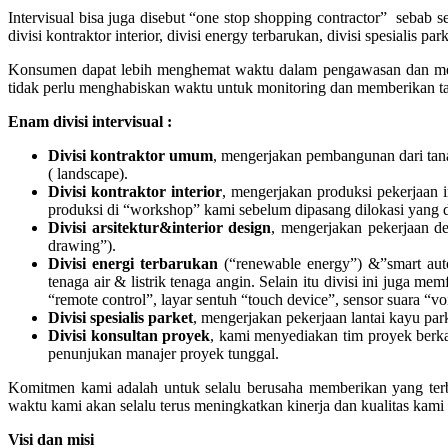
Intervisual bisa juga disebut “one stop shopping contractor” sebab 
divisi kontraktor interior, divisi energy terbarukan, divisi spesialis
Konsumen dapat lebih menghemat waktu dalam pengawasan dan mem
tidak perlu menghabiskan waktu untuk monitoring dan memberikan 
Enam divisi intervisual :
Divisi kontraktor umum
, mengerjakan pembangunan dari tana
( landscape).
Divisi kontraktor interior
, mengerjakan produksi pekerjaan 
produksi di “workshop” kami sebelum dipasang dilokasi yang d
Divisi arsitektur&interior design
, mengerjakan pekerjaan des
drawing”).
Divisi energi terbarukan
(“renewable energy”) &”smart autom
tenaga air & listrik tenaga angin. Selain itu divisi ini juga
“remote control”, layar sentuh “touch device”, sensor suara “
Divisi spesialis parket
, mengerjakan pekerjaan lantai kayu par
Divisi konsultan proyek
, kami menyediakan tim proyek berkal
penunjukan manajer proyek tunggal.
Komitmen kami adalah untuk selalu berusaha memberikan yang terbai
waktu kami akan selalu terus meningkatkan kinerja dan kualitas ka
Visi dan misi