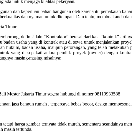
 ada untuk menjaga kualitas pekerjaan.
unan dan keperluan bahan bangunan oleh karena itu pemakaian bahan ma
berkualitas dan nyaman untuk ditempati. Dan tentu, membuat anda dan 
borong, definisi lain “Kontraktor” berasal dari kata “kontrak” artinya 
u badan usaha yang di kontrak atau di sewa untuk menjalankan proye
dan hukum, badan usaha, maupun perorangan, yang telah melakukan pen
trak yang di sepakati antara pemilik proyek (owner) dengan kontra
bidangnya masing-masing misalnya:
ali Mester Jakarta Timur segera hubungi di nomer 08119933588
gan jasa bangun rumah , terpercaya bebas bocor, design mempesona, b
n tetapi harga gambar ternyata tidak murah, sementara seandainya me
 masih tertunda.