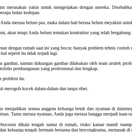
lum merasakan yakin untuk mengerjakan dengan mereka. Disebabk
erapa bulan kedepan.
a Anda merasa belum pas, maka dalam hati berasa belum meyakini unt
resmi, akan tetapi Anda belum temukan kontraktor yang telah berga
engan rumah saat ini yang bocor, banyak problem tehnis contoh nya t
 seperti itu tidak terjadi lagi.
an gambar, namun dukungan gambar dilakukan oleh team arsitek profe
ortofolio pembangunan yang professional dan lengkap.
s problem itu.
 merogoh kocek dalam-dalam dan tanpa ribet.
 akan menjadikan semua anggota keluarga betah dan nyaman di dalam
risan. Tamu merasa nyaman, Anda juga merasa bangga menjadi tuan-r
ocoran dikala tengah santai di rumah, risiko kamar mandi mampet 
dan keluarga tengah bermain bersama dan bercengkrama, memasak di