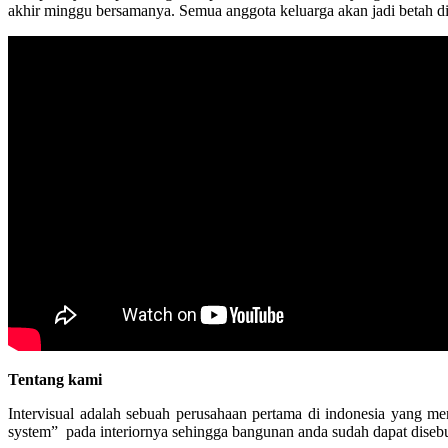
akhir minggu bersamanya. Semua anggota keluarga akan jadi betah d
Tentang kami
Intervisual adalah sebuah perusahaan pertama di indonesia yang m
system” pada interiornya sehingga bangunan anda sudah dapat disebut 