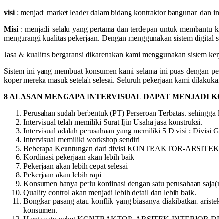
visi
: menjadi market leader dalam bidang kontraktor bangunan dan i
Misi
: menjadi selalu yang pertama dan terdepan untuk membantu k
mengurangi kualitas pekerjaan. Dengan menggunakan sistem digital sop
Jasa & kualitas bergaransi dikarenakan kami menggunakan sistem kerja
Sistem ini yang membuat konsumen kami selama ini puas dengan pe
koper mereka masuk setelah selesai. Seluruh pekerjaan kami dilakukan
8 ALASAN MENGAPA INTERVISUAL DAPAT MENJADI 
Perusahan sudah berbentuk (PT) Perseroan Terbatas. sehingga
Intervisual telah memiliki Surat Ijin Usaha jasa konstruksi.
Intervisual adalah perusahaan yang memiliki 5 Divisi : Divisi Ge
Intervisual memiliki workshop sendiri
Beberapa Keuntungan dari divisi KONTRAKTOR-ARSITEK-
Kordinasi pekerjaan akan lebih baik
Pekerjaan akan lebih cepat selesai
Pekerjaan akan lebih rapi
Konsumen hanya perlu kordinasi dengan satu perusahaan saja
Quality control akan menjadi lebih detail dan lebih baik.
Bongkar pasang atau konflik yang biasanya diakibatkan aristek/
konsumen.
Harga satu paket KONTRAKTOR-ARSITEK-INTERIOR DE