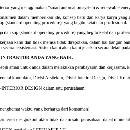
nterior yang menggunakan “smart automation system & renewable ener
onsumen dalam memberikan ide, konsep baru dan karya-karya yang un
 (standard operating procedure), yang begitu ketat dan proffesional.
 dan sop (standard operating procedure) yang begitu ketat dan professi
kerjaan kami dan tidak merasa tidak direpotkan, dalam hal bangun 
 secara tersistemasi. Sistem kami akan kami jelaskan secara detail pad
KONTRAKTOR ANDA YANG BAIK.
 lebih aman untuk anda dalam melakukan pembayaran dan kerjasama, ka
neral kontraktor, Divisi Arsitektur, Divisi Interior Design, Divisi Kontr
INTERIOR DESIGN dalam satu perusahaan:
(menghemat waktu yang berharga dari konsumen)
interior design/kontraktor tidak dalam satu perusahaan dapat dihindark
SIGN pasti akan LEBIH MURAH.