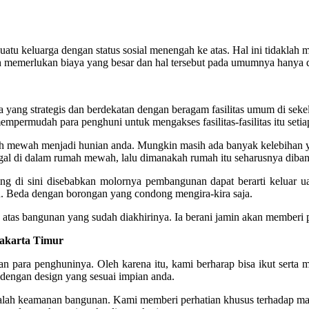
ai suatu keluarga dengan status sosial menengah ke atas. Hal ini tid
emerlukan biaya yang besar dan hal tersebut pada umumnya hanya da
ea yang strategis dan berdekatan dengan beragam fasilitas umum di sek
 mempermudah para penghuni untuk mengakses fasilitas-fasilitas itu setiap
umah mewah menjadi hunian anda. Mungkin masih ada banyak kelebihan 
tinggal di dalam rumah mewah, lalu dimanakah rumah itu seharusnya dib
ng di sini disebabkan molornya pembangunan dapat berarti keluar uan
. Beda dengan borongan yang condong mengira-kira saja.
tas bangunan yang sudah diakhirinya. Ia berani jamin akan memberi
Jakarta Timur
 para penghuninya. Oleh karena itu, kami berharap bisa ikut serta 
dengan design yang sesuai impian anda.
 ialah keamanan bangunan. Kami memberi perhatian khusus terhadap ma