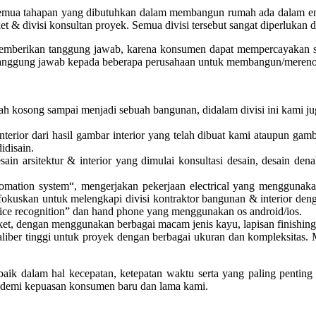
semua tahapan yang dibutuhkan dalam membangun rumah ada dalam enam d
 parket & divisi konsultan proyek. Semua divisi tersebut sangat diperlu
berikan tanggung jawab, karena konsumen dapat mempercayakan semu
tanggung jawab kepada beberapa perusahaan untuk membangun/mereno
h kosong sampai menjadi sebuah bangunan, didalam divisi ini kami juga
interior dari hasil gambar interior yang telah dibuat kami ataupun 
idisain.
ain arsitektur & interior yang dimulai konsultasi desain, desain den
ation system“, mengerjakan pekerjaan electrical yang menggunakan ener
 memfokuskan untuk melengkapi divisi kontraktor bangunan & interior de
voice recognition” dan hand phone yang menggunakan os android/ios.
ket, dengan menggunakan berbagai macam jenis kayu, lapisan finishing d
iber tinggi untuk proyek dengan berbagai ukuran dan kompleksitas. Mu
k dalam hal kecepatan, ketepatan waktu serta yang paling penting a
mi demi kepuasan konsumen baru dan lama kami.