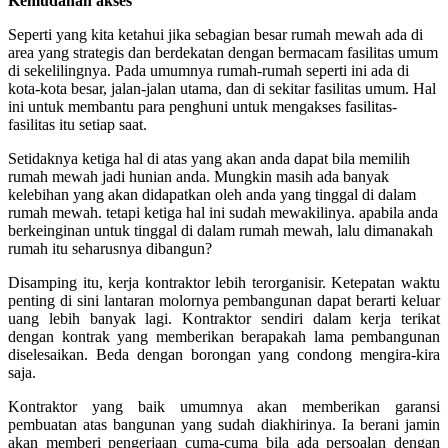
Kemudahan akses
Seperti yang kita ketahui jika sebagian besar rumah mewah ada di
area yang strategis dan berdekatan dengan bermacam fasilitas umum
di sekelilingnya. Pada umumnya rumah-rumah seperti ini ada di
kota-kota besar, jalan-jalan utama, dan di sekitar fasilitas umum. Hal
ini untuk membantu para penghuni untuk mengakses fasilitas-
fasilitas itu setiap saat.
Setidaknya ketiga hal di atas yang akan anda dapat bila memilih
rumah mewah jadi hunian anda. Mungkin masih ada banyak
kelebihan yang akan didapatkan oleh anda yang tinggal di dalam
rumah mewah. tetapi ketiga hal ini sudah mewakilinya. apabila anda
berkeinginan untuk tinggal di dalam rumah mewah, lalu dimanakah
rumah itu seharusnya dibangun?
Disamping itu, kerja kontraktor lebih terorganisir.
Ketepatan waktu
penting di sini lantaran molornya pembangunan dapat berarti keluar
uang lebih banyak lagi. Kontraktor sendiri dalam kerja terikat
dengan kontrak yang memberikan berapakah lama pembangunan
diselesaikan. Beda dengan borongan yang condong mengira-kira
saja.
Kontraktor yang baik umumnya akan memberikan garansi
pembuatan atas bangunan yang sudah diakhirinya. Ia berani jamin
akan memberi pengerjaan cuma-cuma bila ada persoalan dengan