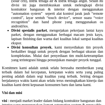
(solar cell), listrik tenaga air & listrik tenaga angin. Selain itu
divisi ini juga memfokuskan untuk melengkapi divisi
kontraktor bangunan & interior dengan menggunakan
“automation system” seperti alat kontrol jarak jauh “remote
control”, layar sentuh “touch device”, sensor suara “voice
recognition” dan hand phone yang menggunakan os
android/ios.
Divisi spesialis parket
, mengerjakan pekerjaan lantai kayu
parket, dengan menggunakan berbagai macam jenis kayu,
lapisan finishing dan warna dari kualitas lokal sampai kualitas
ekspor.
Divisi konsultan proyek
, kami menyediakan tim proyek
berkaliber tinggi untuk proyek dengan berbagai ukuran dan
kompleksitas. Mulai dari penyediaan tim multi-keterampilan
yang terintegrasi hingga penunjukan manajer proyek tunggal.
Komitmen kami adalah untuk selalu berusaha memberikan yang
terbaik dalam hal kecepatan, ketepatan waktu serta yang paling
penting adalah dalam segi kualitas yang terbaik. Seiring dengan
berjalannya waktu kami akan selalu terus meningkatkan kinerja dan
kualitas kami demi kepuasan konsumen baru dan lama kami.
Visi dan misi
visi
: menjadi market leader dalam bidang kontraktor bangunan dan
interior yang menggunakan “smart automation system & renewable