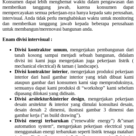
Konsumen dapat lebih menghemat waktu dalam pengawasan dan
memberikan tanggung jawab, karena konsumen dapat
mempercayakan semua pekerjaan-nya hanya kepada satu perusahan,
intervisual. Anda tidak perlu menghabiskan waktu untuk monitoring
dan memberikan tanggung jawab kepada beberapa perusahaan
untuk membangun/merenovasi bangunan anda.
Enam divisi intervisual :
Divisi kontraktor umum
, mengerjakan pembangunan dari
tanah kosong sampai menjadi sebuah bangunan, didalam
divisi ini kami juga mengerjakan juga pekerjaan listrik (
mechanical electrical) & taman ( landscape).
Divisi kontraktor interior
, mengerjakan produksi pekerjaan
interior dari hasil gambar interior yang telah dibuat kami
ataupun gambar dari konsumen kami siap memproduksinya,
semuanya dapat kami produksi di “workshop” kami sebelum
dipasang dilokasi yang didisain.
Divisi arsitektur&interior design
, mengerjakan pekerjaan
desain arsitektur & interior yang dimulai konsultasi desain,
desain denah 2 dimensi, ilustrasi gambar 3 dimensi dan
gambar kerja (”as build drawing”).
Divisi energi terbarukan
(“renewable energy”) &”smart
automation system“, mengerjakan pekerjaan electrical yang
menggunakan energi terbarukan seperti listrik tenaga matahari