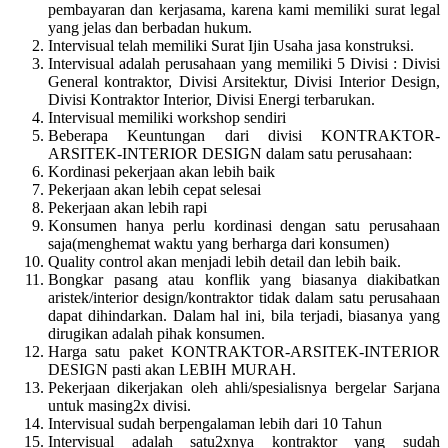
pembayaran dan kerjasama, karena kami memiliki surat legal
yang jelas dan berbadan hukum.
Intervisual telah memiliki Surat Ijin Usaha jasa konstruksi.
Intervisual adalah perusahaan yang memiliki 5 Divisi : Divisi
General kontraktor, Divisi Arsitektur, Divisi Interior Design,
Divisi Kontraktor Interior, Divisi Energi terbarukan.
Intervisual memiliki workshop sendiri
Beberapa Keuntungan dari divisi KONTRAKTOR-
ARSITEK-INTERIOR DESIGN dalam satu perusahaan:
Kordinasi pekerjaan akan lebih baik
Pekerjaan akan lebih cepat selesai
Pekerjaan akan lebih rapi
Konsumen hanya perlu kordinasi dengan satu perusahaan
saja(menghemat waktu yang berharga dari konsumen)
Quality control akan menjadi lebih detail dan lebih baik.
Bongkar pasang atau konflik yang biasanya diakibatkan
aristek/interior design/kontraktor tidak dalam satu perusahaan
dapat dihindarkan. Dalam hal ini, bila terjadi, biasanya yang
dirugikan adalah pihak konsumen.
Harga satu paket KONTRAKTOR-ARSITEK-INTERIOR
DESIGN pasti akan LEBIH MURAH.
Pekerjaan dikerjakan oleh ahli/spesialisnya bergelar Sarjana
untuk masing2x divisi.
Intervisual sudah berpengalaman lebih dari 10 Tahun
Intervisual adalah satu2xnya kontraktor yang sudah