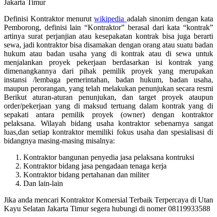
Definisi Kontraktor menurut
wikipedia
adalah sinonim dengan kata
Pemborong, definisi lain “Kontraktor” berasal dari kata “kontrak”
artinya surat perjanjian atau kesepakatan kontrak bisa juga berarti
sewa, jadi kontraktor bisa disamakan dengan orang atau suatu badan
hukum atau badan usaha yang di kontrak atau di sewa untuk
menjalankan proyek pekerjaan berdasarkan isi kontrak yang
dimenangkannya dari pihak pemilik proyek yang merupakan
instansi /lembaga pemerintahan, badan hukum, badan usaha,
maupun perorangan, yang telah melakukan penunjukan secara resmi
Berikut aturan-aturan penunjukan, dan target proyek ataupun
order/pekerjaan yang di maksud tertuang dalam kontrak yang di
sepakati antara pemilik proyek (owner) dengan kontraktor
pelaksana. Wilayah bidang usaha kontraktor sebenarnya sangat
luas,dan setiap kontraktor memiliki fokus usaha dan spesialisasi di
bidangnya masing-masing misalnya:
Kontraktor bangunan penyedia jasa pelaksana kontruksi
Kontraktor bidang jasa pengadaan tenaga kerja
Kontraktor bidang pertahanan dan militer
Dan lain-lain
Jika anda mencari Kontraktor Komersial Terbaik Terpercaya di Utan
Kayu Selatan Jakarta Timur segera hubungi di nomer 08119933588