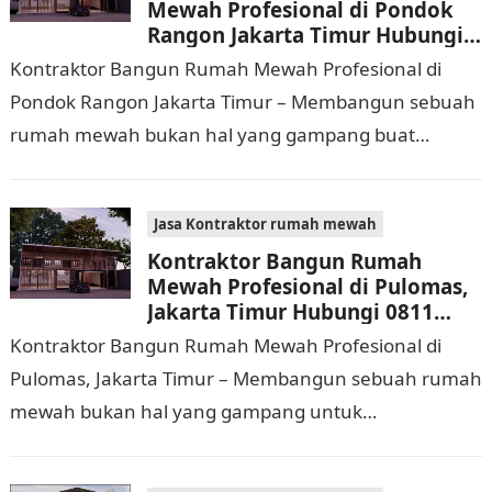
Mewah Profesional di Pondok
Rangon Jakarta Timur Hubungi
0811 9933 588
Kontraktor Bangun Rumah Mewah Profesional di
Pondok Rangon Jakarta Timur – Membangun sebuah
rumah mewah bukan hal yang gampang buat
dijalankan. Tidak hanya memerlukan waktu dan
biaya yang cukup…
Jasa Kontraktor rumah mewah
Kontraktor Bangun Rumah
Mewah Profesional di Pulomas,
Jakarta Timur Hubungi 0811
9933 588
Kontraktor Bangun Rumah Mewah Profesional di
Pulomas, Jakarta Timur – Membangun sebuah rumah
mewah bukan hal yang gampang untuk
dilaksanakan. Selain memerlukan waktu dan biaya
yang cukup banyak, di…