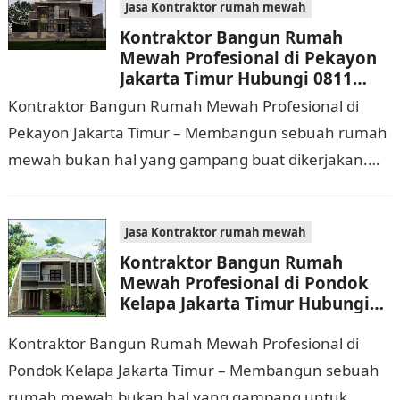
Jasa Kontraktor rumah mewah
Kontraktor Bangun Rumah
Mewah Profesional di Pekayon
Jakarta Timur Hubungi 0811
9933 588
Kontraktor Bangun Rumah Mewah Profesional di
Pekayon Jakarta Timur – Membangun sebuah rumah
mewah bukan hal yang gampang buat dikerjakan.
Selain membutuhkan waktu dan biaya yang cukup
banyak, di…
Jasa Kontraktor rumah mewah
Kontraktor Bangun Rumah
Mewah Profesional di Pondok
Kelapa Jakarta Timur Hubungi
0811 9933 588
Kontraktor Bangun Rumah Mewah Profesional di
Pondok Kelapa Jakarta Timur – Membangun sebuah
rumah mewah bukan hal yang gampang untuk