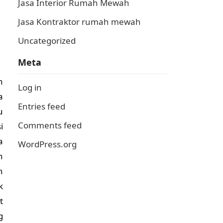
Jasa Interior Rumah Mewah
Jasa Kontraktor rumah mewah
Uncategorized
Meta
n
Log in
a
Entries feed
u
Comments feed
i
a
WordPress.org
n
n
k
t
g