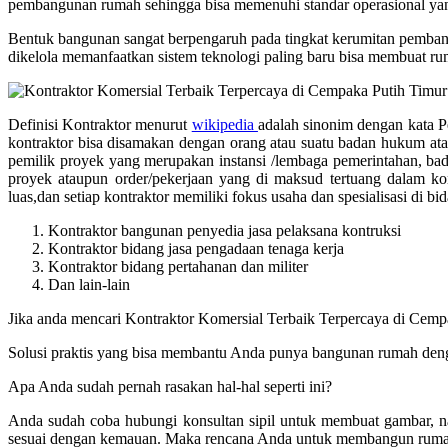
pembangunan rumah sehingga bisa memenuhi standar operasional yang
Bentuk bangunan sangat berpengaruh pada tingkat kerumitan pembang
dikelola memanfaatkan sistem teknologi paling baru bisa membuat ru
Definisi Kontraktor menurut
wikipedia
adalah sinonim dengan kata Pem
kontraktor bisa disamakan dengan orang atau suatu badan hukum ata
pemilik proyek yang merupakan instansi /lembaga pemerintahan, ba
proyek ataupun order/pekerjaan yang di maksud tertuang dalam kon
luas,dan setiap kontraktor memiliki fokus usaha dan spesialisasi di 
Kontraktor bangunan penyedia jasa pelaksana kontruksi
Kontraktor bidang jasa pengadaan tenaga kerja
Kontraktor bidang pertahanan dan militer
Dan lain-lain
Jika anda mencari Kontraktor Komersial Terbaik Terpercaya di Cemp
Solusi praktis yang bisa membantu Anda punya bangunan rumah denga
Apa Anda sudah pernah rasakan hal-hal seperti ini?
Anda sudah coba hubungi konsultan sipil untuk membuat gambar, n
sesuai dengan kemauan. Maka rencana Anda untuk membangun rumah