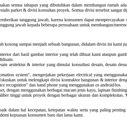
renakan semua tahapan yang dibutuhkan dalam membangun rumah ada da
si spesialis parket & divisi konsultan proyek. Semua divisi tersebut sang
berikan tanggung jawab, karena konsumen dapat mempercayakan semu
tanggung jawab kepada beberapa perusahaan untuk membangun/mereno
h kosong sampai menjadi sebuah bangunan, didalam divisi ini kami juga
interior dari hasil gambar interior yang telah dibuat kami ataupun 
idisain.
ain arsitektur & interior yang dimulai konsultasi desain, desain den
ation system“, mengerjakan pekerjaan electrical yang menggunakan ener
 memfokuskan untuk melengkapi divisi kontraktor bangunan & interior de
voice recognition” dan hand phone yang menggunakan os android/ios.
ket, dengan menggunakan berbagai macam jenis kayu, lapisan finishing d
iber tinggi untuk proyek dengan berbagai ukuran dan kompleksitas. Mu
k dalam hal kecepatan, ketepatan waktu serta yang paling penting a
mi demi kepuasan konsumen baru dan lama kami.