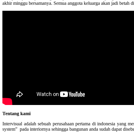
akhir minggu bersamanya. Semua anggota keluarga akan jadi betah d
Tentang kami
Intervisual adalah sebuah perusahaan pertama di indonesia yang m
system” pada interiornya sehingga bangunan anda sudah dapat disebut 