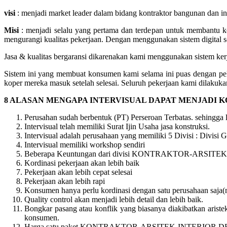
visi
: menjadi market leader dalam bidang kontraktor bangunan dan i
Misi
: menjadi selalu yang pertama dan terdepan untuk membantu k
mengurangi kualitas pekerjaan. Dengan menggunakan sistem digital sop
Jasa & kualitas bergaransi dikarenakan kami menggunakan sistem kerja
Sistem ini yang membuat konsumen kami selama ini puas dengan pe
koper mereka masuk setelah selesai. Seluruh pekerjaan kami dilakukan
8 ALASAN MENGAPA INTERVISUAL DAPAT MENJADI 
Perusahan sudah berbentuk (PT) Perseroan Terbatas. sehingga
Intervisual telah memiliki Surat Ijin Usaha jasa konstruksi.
Intervisual adalah perusahaan yang memiliki 5 Divisi : Divisi Ge
Intervisual memiliki workshop sendiri
Beberapa Keuntungan dari divisi KONTRAKTOR-ARSITEK-
Kordinasi pekerjaan akan lebih baik
Pekerjaan akan lebih cepat selesai
Pekerjaan akan lebih rapi
Konsumen hanya perlu kordinasi dengan satu perusahaan saja
Quality control akan menjadi lebih detail dan lebih baik.
Bongkar pasang atau konflik yang biasanya diakibatkan aristek/
konsumen.
Harga satu paket KONTRAKTOR-ARSITEK-INTERIOR DE