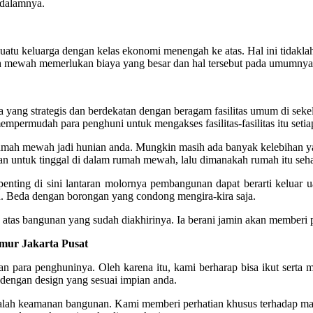
 dalamnya.
ai suatu keluarga dengan kelas ekonomi menengah ke atas. Hal ini ti
mewah memerlukan biaya yang besar dan hal tersebut pada umumnya h
ea yang strategis dan berdekatan dengan beragam fasilitas umum di sek
 mempermudah para penghuni untuk mengakses fasilitas-fasilitas itu setiap
h rumah mewah jadi hunian anda. Mungkin masih ada banyak kelebihan 
ginan untuk tinggal di dalam rumah mewah, lalu dimanakah rumah itu s
enting di sini lantaran molornya pembangunan dapat berarti keluar ua
. Beda dengan borongan yang condong mengira-kira saja.
tas bangunan yang sudah diakhirinya. Ia berani jamin akan memberi
mur Jakarta Pusat
 para penghuninya. Oleh karena itu, kami berharap bisa ikut serta 
dengan design yang sesuai impian anda.
 ialah keamanan bangunan. Kami memberi perhatian khusus terhadap mat