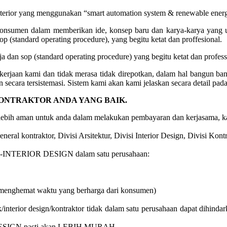
nterior yang menggunakan “smart automation system & renewable ener
onsumen dalam memberikan ide, konsep baru dan karya-karya yang un
 (standard operating procedure), yang begitu ketat dan proffesional.
 dan sop (standard operating procedure) yang begitu ketat dan professi
kerjaan kami dan tidak merasa tidak direpotkan, dalam hal bangun 
 secara tersistemasi. Sistem kami akan kami jelaskan secara detail pad
KONTRAKTOR ANDA YANG BAIK.
 lebih aman untuk anda dalam melakukan pembayaran dan kerjasama, ka
neral kontraktor, Divisi Arsitektur, Divisi Interior Design, Divisi Kontr
INTERIOR DESIGN dalam satu perusahaan:
(menghemat waktu yang berharga dari konsumen)
interior design/kontraktor tidak dalam satu perusahaan dapat dihindark
SIGN pasti akan LEBIH MURAH.