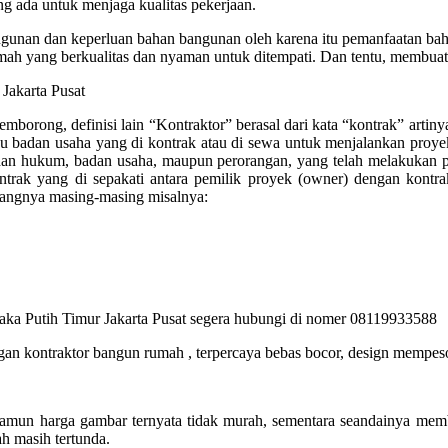
 ada untuk menjaga kualitas pekerjaan.
unan dan keperluan bahan bangunan oleh karena itu pemanfaatan bahan 
mah yang berkualitas dan nyaman untuk ditempati. Dan tentu, membuat 
borong, definisi lain “Kontraktor” berasal dari kata “kontrak” artinya 
u badan usaha yang di kontrak atau di sewa untuk menjalankan proye
dan hukum, badan usaha, maupun perorangan, yang telah melakukan pen
trak yang di sepakati antara pemilik proyek (owner) dengan kontra
bidangnya masing-masing misalnya:
aka Putih Timur Jakarta Pusat segera hubungi di nomer 08119933588
n kontraktor bangun rumah , terpercaya bebas bocor, design mempeson
amun harga gambar ternyata tidak murah, sementara seandainya mem
 masih tertunda.