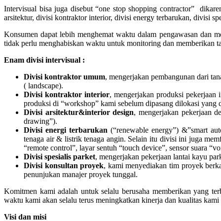
Intervisual bisa juga disebut “one stop shopping contractor” dika
arsitektur, divisi kontraktor interior, divisi energy terbarukan, divi
Konsumen dapat lebih menghemat waktu dalam pengawasan dan mem
tidak perlu menghabiskan waktu untuk monitoring dan memberikan 
Enam divisi intervisual :
Divisi kontraktor umum
, mengerjakan pembangunan dari tana
( landscape).
Divisi kontraktor interior
, mengerjakan produksi pekerjaan 
produksi di “workshop” kami sebelum dipasang dilokasi yang d
Divisi arsitektur&interior design
, mengerjakan pekerjaan des
drawing”).
Divisi energi terbarukan
(“renewable energy”) &”smart autom
tenaga air & listrik tenaga angin. Selain itu divisi ini juga
“remote control”, layar sentuh “touch device”, sensor suara “
Divisi spesialis parket
, mengerjakan pekerjaan lantai kayu par
Divisi konsultan proyek
, kami menyediakan tim proyek berkal
penunjukan manajer proyek tunggal.
Komitmen kami adalah untuk selalu berusaha memberikan yang terbai
waktu kami akan selalu terus meningkatkan kinerja dan kualitas ka
Visi dan misi