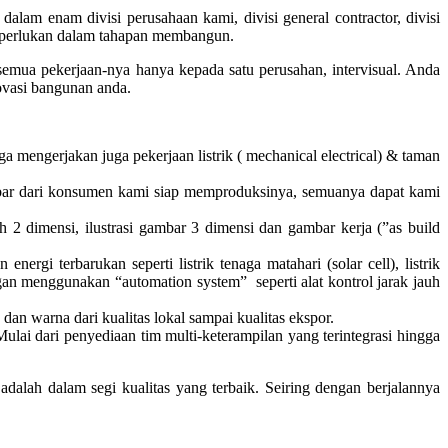
lam enam divisi perusahaan kami, divisi general contractor, divisi
at diperlukan dalam tahapan membangun.
a pekerjaan-nya hanya kepada satu perusahan, intervisual. Anda
vasi bangunan anda.
 mengerjakan juga pekerjaan listrik ( mechanical electrical) & taman
gambar dari konsumen kami siap memproduksinya, semuanya dapat kami
ah 2 dimensi, ilustrasi gambar 3 dimensi dan gambar kerja (”as build
gi terbarukan seperti listrik tenaga matahari (solar cell), listrik
ngan menggunakan “automation system” seperti alat kontrol jarak jauh
an warna dari kualitas lokal sampai kualitas ekspor.
lai dari penyediaan tim multi-keterampilan yang terintegrasi hingga
dalah dalam segi kualitas yang terbaik. Seiring dengan berjalannya