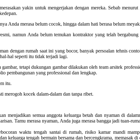
um merasakan yakin untuk mengerjakan dengan mereka. Sebab menur
kedepan.
nsinya Anda merasa belum cocok, hingga dalam hati berasa belum meya
ra resmi, namun Anda belum temukan kontraktor yang telah bergabu
dengan rumah saat ini yang bocor, banyak persoalan tehnis contoh ny
-hal seperti itu tidak terjadi lagi.
gambar, tetapi dukungan gambar dilakukan oleh team arsitek professi
folio pembangunan yang professional dan lengkap.
em itu.
 merogoh kocek dalam-dalam dan tanpa ribet.
, akan menjadikan semua anggota keluarga betah dan nyaman di dala
arisan. Tamu merasa nyaman, Anda juga merasa bangga jadi tuan-rum
bocoran waktu tengah santai di rumah, risiko kamar mandi mampet a
dan keluarga tengah bermain bersama dan bercengkrama, memasak di