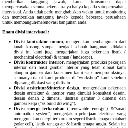
memberikan tanggung jawab, karena konsumen dapat
mempercayakan semua pekerjaan-nya hanya kepada satu perusahan,
intervisual. Anda tidak perlu menghabiskan waktu untuk monitoring
dan memberikan tanggung jawab kepada beberapa perusahaan
untuk membangun/merenovasi bangunan anda.
Enam divisi intervisual :
Divisi kontraktor umum
, mengerjakan pembangunan dari
tanah kosong sampai menjadi sebuah bangunan, didalam
divisi ini kami juga mengerjakan juga pekerjaan listrik (
mechanical electrical) & taman ( landscape).
Divisi kontraktor interior
, mengerjakan produksi pekerjaan
interior dari hasil gambar interior yang telah dibuat kami
ataupun gambar dari konsumen kami siap memproduksinya,
semuanya dapat kami produksi di “workshop” kami sebelum
dipasang dilokasi yang didisain.
Divisi arsitektur&interior design
, mengerjakan pekerjaan
desain arsitektur & interior yang dimulai konsultasi desain,
desain denah 2 dimensi, ilustrasi gambar 3 dimensi dan
gambar kerja (”as build drawing”).
Divisi energi terbarukan
(“renewable energy”) &”smart
automation system“, mengerjakan pekerjaan electrical yang
menggunakan energi terbarukan seperti listrik tenaga matahari
(solar cell), listrik tenaga air & listrik tenaga angin. Selain itu