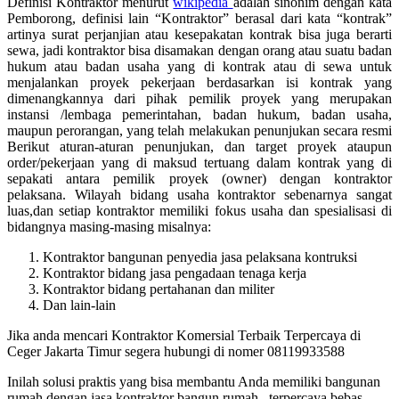
Definisi Kontraktor menurut
wikipedia
adalah sinonim dengan kata
Pemborong, definisi lain “Kontraktor” berasal dari kata “kontrak”
artinya surat perjanjian atau kesepakatan kontrak bisa juga berarti
sewa, jadi kontraktor bisa disamakan dengan orang atau suatu badan
hukum atau badan usaha yang di kontrak atau di sewa untuk
menjalankan proyek pekerjaan berdasarkan isi kontrak yang
dimenangkannya dari pihak pemilik proyek yang merupakan
instansi /lembaga pemerintahan, badan hukum, badan usaha,
maupun perorangan, yang telah melakukan penunjukan secara resmi
Berikut aturan-aturan penunjukan, dan target proyek ataupun
order/pekerjaan yang di maksud tertuang dalam kontrak yang di
sepakati antara pemilik proyek (owner) dengan kontraktor
pelaksana. Wilayah bidang usaha kontraktor sebenarnya sangat
luas,dan setiap kontraktor memiliki fokus usaha dan spesialisasi di
bidangnya masing-masing misalnya:
Kontraktor bangunan penyedia jasa pelaksana kontruksi
Kontraktor bidang jasa pengadaan tenaga kerja
Kontraktor bidang pertahanan dan militer
Dan lain-lain
Jika anda mencari Kontraktor Komersial Terbaik Terpercaya di
Ceger Jakarta Timur segera hubungi di nomer 08119933588
Inilah solusi praktis yang bisa membantu Anda memiliki bangunan
rumah dengan jasa kontraktor bangun rumah , terpercaya bebas