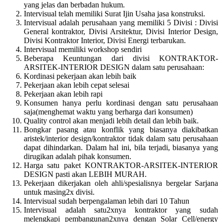
yang jelas dan berbadan hukum.
Intervisual telah memiliki Surat Ijin Usaha jasa konstruksi.
Intervisual adalah perusahaan yang memiliki 5 Divisi : Divisi
General kontraktor, Divisi Arsitektur, Divisi Interior Design,
Divisi Kontraktor Interior, Divisi Energi terbarukan.
Intervisual memiliki workshop sendiri
Beberapa Keuntungan dari divisi KONTRAKTOR-
ARSITEK-INTERIOR DESIGN dalam satu perusahaan:
Kordinasi pekerjaan akan lebih baik
Pekerjaan akan lebih cepat selesai
Pekerjaan akan lebih rapi
Konsumen hanya perlu kordinasi dengan satu perusahaan
saja(menghemat waktu yang berharga dari konsumen)
Quality control akan menjadi lebih detail dan lebih baik.
Bongkar pasang atau konflik yang biasanya diakibatkan
aristek/interior design/kontraktor tidak dalam satu perusahaan
dapat dihindarkan. Dalam hal ini, bila terjadi, biasanya yang
dirugikan adalah pihak konsumen.
Harga satu paket KONTRAKTOR-ARSITEK-INTERIOR
DESIGN pasti akan LEBIH MURAH.
Pekerjaan dikerjakan oleh ahli/spesialisnya bergelar Sarjana
untuk masing2x divisi.
Intervisual sudah berpengalaman lebih dari 10 Tahun
Intervisual adalah satu2xnya kontraktor yang sudah
melengkapi pembangunan2xnya dengan Solar Cell/energy