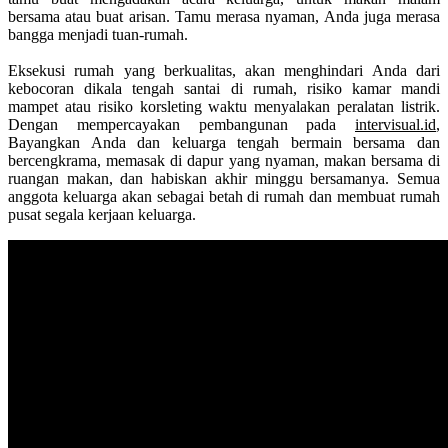
bersama atau buat arisan. Tamu merasa nyaman, Anda juga merasa
bangga menjadi tuan-rumah.
Eksekusi rumah yang berkualitas, akan menghindari Anda dari
kebocoran dikala tengah santai di rumah, risiko kamar mandi
mampet atau risiko korsleting waktu menyalakan peralatan listrik.
Dengan mempercayakan pembangunan pada
intervisual.id
,
Bayangkan Anda dan keluarga tengah bermain bersama dan
bercengkrama, memasak di dapur yang nyaman, makan bersama di
ruangan makan, dan habiskan akhir minggu bersamanya. Semua
anggota keluarga akan sebagai betah di rumah dan membuat rumah
pusat segala kerjaan keluarga.