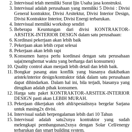
Intervisual telah memiliki Surat Ijin Usaha jasa konstruksi.
Intervisual adalah perusahaan yang memiliki 5 Divisi : Divisi
General kontraktor, Divisi Arsitektur, Divisi Interior Design,
Divisi Kontraktor Interior, Divisi Energi terbarukan.
Intervisual memiliki workshop sendiri
Beberapa Keuntungan dari divisi KONTRAKTOR-
ARSITEK-INTERIOR DESIGN dalam satu perusahaan:
Kordinasi pekerjaan akan lebih baik
Pekerjaan akan lebih cepat selesai
Pekerjaan akan lebih rapi
Konsumen hanya perlu kordinasi dengan satu perusahaan
saja(menghemat waktu yang berharga dari konsumen)
Quality control akan menjadi lebih detail dan lebih baik.
Bongkar pasang atau konflik yang biasanya diakibatkan
aristek/interior design/kontraktor tidak dalam satu perusahaan
dapat dihindarkan. Dalam hal ini, bila terjadi, biasanya yang
dirugikan adalah pihak konsumen.
Harga satu paket KONTRAKTOR-ARSITEK-INTERIOR
DESIGN pasti akan LEBIH MURAH.
Pekerjaan dikerjakan oleh ahli/spesialisnya bergelar Sarjana
untuk masing2x divisi.
Intervisual sudah berpengalaman lebih dari 10 Tahun
Intervisual adalah satu2xnya kontraktor yang sudah
melengkapi pembangunan2xnya dengan Solar Cell/energy
terbarukan dan smart building system.