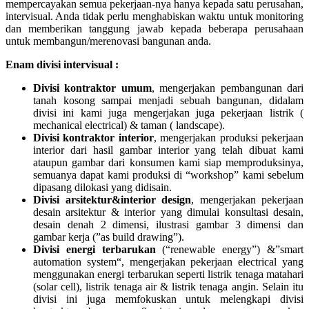
mempercayakan semua pekerjaan-nya hanya kepada satu perusahan,
intervisual. Anda tidak perlu menghabiskan waktu untuk monitoring
dan memberikan tanggung jawab kepada beberapa perusahaan
untuk membangun/merenovasi bangunan anda.
Enam divisi intervisual :
Divisi kontraktor umum
, mengerjakan pembangunan dari
tanah kosong sampai menjadi sebuah bangunan, didalam
divisi ini kami juga mengerjakan juga pekerjaan listrik (
mechanical electrical) & taman ( landscape).
Divisi kontraktor interior
, mengerjakan produksi pekerjaan
interior dari hasil gambar interior yang telah dibuat kami
ataupun gambar dari konsumen kami siap memproduksinya,
semuanya dapat kami produksi di “workshop” kami sebelum
dipasang dilokasi yang didisain.
Divisi arsitektur&interior design
, mengerjakan pekerjaan
desain arsitektur & interior yang dimulai konsultasi desain,
desain denah 2 dimensi, ilustrasi gambar 3 dimensi dan
gambar kerja (”as build drawing”).
Divisi energi terbarukan
(“renewable energy”) &”smart
automation system“, mengerjakan pekerjaan electrical yang
menggunakan energi terbarukan seperti listrik tenaga matahari
(solar cell), listrik tenaga air & listrik tenaga angin. Selain itu
divisi ini juga memfokuskan untuk melengkapi divisi