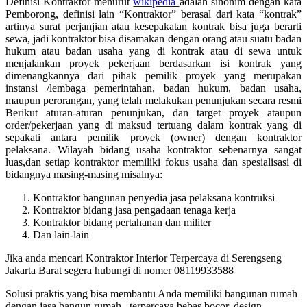
Definisi Kontraktor menurut
wikipedia
adalah sinonim dengan kata
Pemborong, definisi lain “Kontraktor” berasal dari kata “kontrak”
artinya surat perjanjian atau kesepakatan kontrak bisa juga berarti
sewa, jadi kontraktor bisa disamakan dengan orang atau suatu badan
hukum atau badan usaha yang di kontrak atau di sewa untuk
menjalankan proyek pekerjaan berdasarkan isi kontrak yang
dimenangkannya dari pihak pemilik proyek yang merupakan
instansi /lembaga pemerintahan, badan hukum, badan usaha,
maupun perorangan, yang telah melakukan penunjukan secara resmi
Berikut aturan-aturan penunjukan, dan target proyek ataupun
order/pekerjaan yang di maksud tertuang dalam kontrak yang di
sepakati antara pemilik proyek (owner) dengan kontraktor
pelaksana. Wilayah bidang usaha kontraktor sebenarnya sangat
luas,dan setiap kontraktor memiliki fokus usaha dan spesialisasi di
bidangnya masing-masing misalnya:
Kontraktor bangunan penyedia jasa pelaksana kontruksi
Kontraktor bidang jasa pengadaan tenaga kerja
Kontraktor bidang pertahanan dan militer
Dan lain-lain
Jika anda mencari Kontraktor Interior Terpercaya di Serengseng
Jakarta Barat segera hubungi di nomer 08119933588
Solusi praktis yang bisa membantu Anda memiliki bangunan rumah
dengan jasa bangun rumah , terpercaya bebas bocor, design