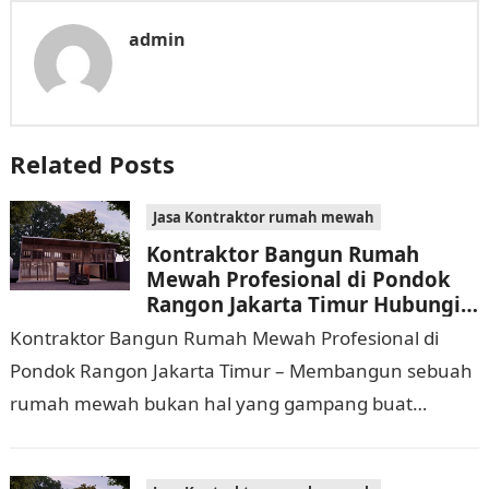
admin
Related Posts
Jasa Kontraktor rumah mewah
Kontraktor Bangun Rumah
Mewah Profesional di Pondok
Rangon Jakarta Timur Hubungi
0811 9933 588
Kontraktor Bangun Rumah Mewah Profesional di
Pondok Rangon Jakarta Timur – Membangun sebuah
rumah mewah bukan hal yang gampang buat
dijalankan. Tidak hanya memerlukan waktu dan
biaya yang cukup…