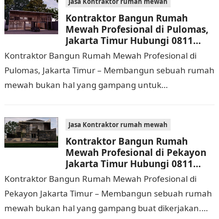
Jasa Kontraktor rumah mewah
Kontraktor Bangun Rumah
Mewah Profesional di Pulomas,
Jakarta Timur Hubungi 0811
9933 588
Kontraktor Bangun Rumah Mewah Profesional di
Pulomas, Jakarta Timur – Membangun sebuah rumah
mewah bukan hal yang gampang untuk
dilaksanakan. Selain memerlukan waktu dan biaya
yang cukup banyak, di…
Jasa Kontraktor rumah mewah
Kontraktor Bangun Rumah
Mewah Profesional di Pekayon
Jakarta Timur Hubungi 0811
9933 588
Kontraktor Bangun Rumah Mewah Profesional di
Pekayon Jakarta Timur – Membangun sebuah rumah
mewah bukan hal yang gampang buat dikerjakan.