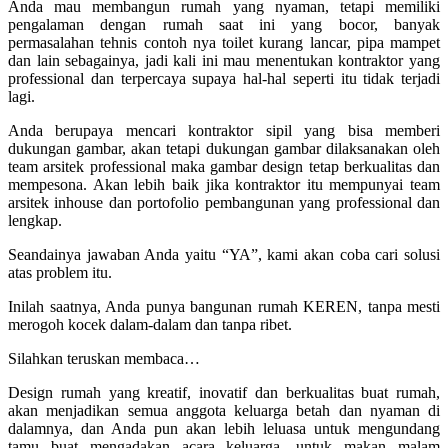
Anda mau membangun rumah yang nyaman, tetapi memiliki
pengalaman dengan rumah saat ini yang bocor, banyak
permasalahan tehnis contoh nya toilet kurang lancar, pipa mampet
dan lain sebagainya, jadi kali ini mau menentukan kontraktor yang
professional dan terpercaya supaya hal-hal seperti itu tidak terjadi
lagi.
Anda berupaya mencari kontraktor sipil yang bisa memberi
dukungan gambar, akan tetapi dukungan gambar dilaksanakan oleh
team arsitek professional maka gambar design tetap berkualitas dan
mempesona. Akan lebih baik jika kontraktor itu mempunyai team
arsitek inhouse dan portofolio pembangunan yang professional dan
lengkap.
Seandainya jawaban Anda yaitu “YA”, kami akan coba cari solusi
atas problem itu.
Inilah saatnya, Anda punya bangunan rumah KEREN, tanpa mesti
merogoh kocek dalam-dalam dan tanpa ribet.
Silahkan teruskan membaca…
Design rumah yang kreatif, inovatif dan berkualitas buat rumah,
akan menjadikan semua anggota keluarga betah dan nyaman di
dalamnya, dan Anda pun akan lebih leluasa untuk mengundang
tamu buat mengadakan acara keluarga, untuk makan malam