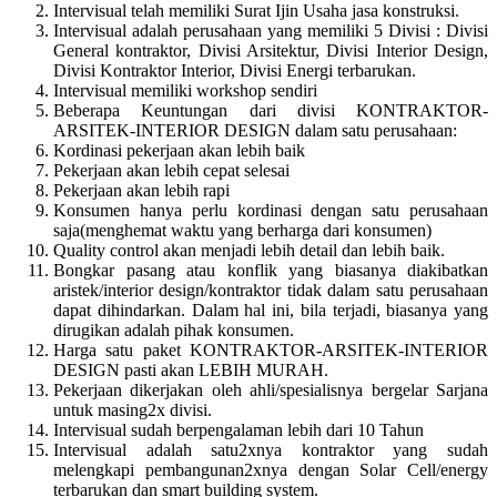
Intervisual telah memiliki Surat Ijin Usaha jasa konstruksi.
Intervisual adalah perusahaan yang memiliki 5 Divisi : Divisi
General kontraktor, Divisi Arsitektur, Divisi Interior Design,
Divisi Kontraktor Interior, Divisi Energi terbarukan.
Intervisual memiliki workshop sendiri
Beberapa Keuntungan dari divisi KONTRAKTOR-
ARSITEK-INTERIOR DESIGN dalam satu perusahaan:
Kordinasi pekerjaan akan lebih baik
Pekerjaan akan lebih cepat selesai
Pekerjaan akan lebih rapi
Konsumen hanya perlu kordinasi dengan satu perusahaan
saja(menghemat waktu yang berharga dari konsumen)
Quality control akan menjadi lebih detail dan lebih baik.
Bongkar pasang atau konflik yang biasanya diakibatkan
aristek/interior design/kontraktor tidak dalam satu perusahaan
dapat dihindarkan. Dalam hal ini, bila terjadi, biasanya yang
dirugikan adalah pihak konsumen.
Harga satu paket KONTRAKTOR-ARSITEK-INTERIOR
DESIGN pasti akan LEBIH MURAH.
Pekerjaan dikerjakan oleh ahli/spesialisnya bergelar Sarjana
untuk masing2x divisi.
Intervisual sudah berpengalaman lebih dari 10 Tahun
Intervisual adalah satu2xnya kontraktor yang sudah
melengkapi pembangunan2xnya dengan Solar Cell/energy
terbarukan dan smart building system.