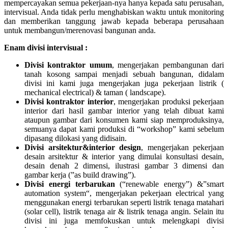
mempercayakan semua pekerjaan-nya hanya kepada satu perusahan,
intervisual. Anda tidak perlu menghabiskan waktu untuk monitoring
dan memberikan tanggung jawab kepada beberapa perusahaan
untuk membangun/merenovasi bangunan anda.
Enam divisi intervisual :
Divisi kontraktor umum
, mengerjakan pembangunan dari
tanah kosong sampai menjadi sebuah bangunan, didalam
divisi ini kami juga mengerjakan juga pekerjaan listrik (
mechanical electrical) & taman ( landscape).
Divisi kontraktor interior
, mengerjakan produksi pekerjaan
interior dari hasil gambar interior yang telah dibuat kami
ataupun gambar dari konsumen kami siap memproduksinya,
semuanya dapat kami produksi di “workshop” kami sebelum
dipasang dilokasi yang didisain.
Divisi arsitektur&interior design
, mengerjakan pekerjaan
desain arsitektur & interior yang dimulai konsultasi desain,
desain denah 2 dimensi, ilustrasi gambar 3 dimensi dan
gambar kerja (”as build drawing”).
Divisi energi terbarukan
(“renewable energy”) &”smart
automation system“, mengerjakan pekerjaan electrical yang
menggunakan energi terbarukan seperti listrik tenaga matahari
(solar cell), listrik tenaga air & listrik tenaga angin. Selain itu
divisi ini juga memfokuskan untuk melengkapi divisi