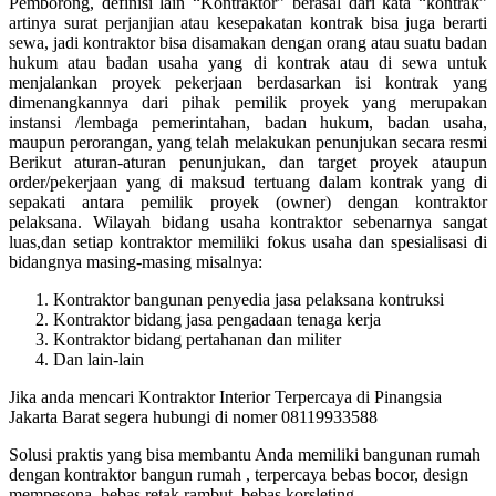
Pemborong, definisi lain “Kontraktor” berasal dari kata “kontrak”
artinya surat perjanjian atau kesepakatan kontrak bisa juga berarti
sewa, jadi kontraktor bisa disamakan dengan orang atau suatu badan
hukum atau badan usaha yang di kontrak atau di sewa untuk
menjalankan proyek pekerjaan berdasarkan isi kontrak yang
dimenangkannya dari pihak pemilik proyek yang merupakan
instansi /lembaga pemerintahan, badan hukum, badan usaha,
maupun perorangan, yang telah melakukan penunjukan secara resmi
Berikut aturan-aturan penunjukan, dan target proyek ataupun
order/pekerjaan yang di maksud tertuang dalam kontrak yang di
sepakati antara pemilik proyek (owner) dengan kontraktor
pelaksana. Wilayah bidang usaha kontraktor sebenarnya sangat
luas,dan setiap kontraktor memiliki fokus usaha dan spesialisasi di
bidangnya masing-masing misalnya:
Kontraktor bangunan penyedia jasa pelaksana kontruksi
Kontraktor bidang jasa pengadaan tenaga kerja
Kontraktor bidang pertahanan dan militer
Dan lain-lain
Jika anda mencari Kontraktor Interior Terpercaya di Pinangsia
Jakarta Barat segera hubungi di nomer 08119933588
Solusi praktis yang bisa membantu Anda memiliki bangunan rumah
dengan kontraktor bangun rumah , terpercaya bebas bocor, design
mempesona, bebas retak rambut, bebas korsleting.