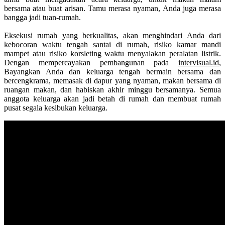
bersama atau buat arisan. Tamu merasa nyaman, Anda juga merasa
bangga jadi tuan-rumah.
Eksekusi rumah yang berkualitas, akan menghindari Anda dari
kebocoran waktu tengah santai di rumah, risiko kamar mandi
mampet atau risiko korsleting waktu menyalakan peralatan listrik.
Dengan mempercayakan pembangunan pada
intervisual.id
,
Bayangkan Anda dan keluarga tengah bermain bersama dan
bercengkrama, memasak di dapur yang nyaman, makan bersama di
ruangan makan, dan habiskan akhir minggu bersamanya. Semua
anggota keluarga akan jadi betah di rumah dan membuat rumah
pusat segala kesibukan keluarga.