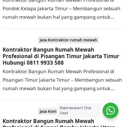
Pondok Kelapa Jakarta Timur – Membangun sebuah
rumah mewah bukan hal yang gampang untuk
dikerjakan. Tidak cuma memerlukan waktu dan biaya
yang cukup…
Jasa Kontraktor rumah mewah
Kontraktor Bangun Rumah Mewah
Profesional di Pisangan Timur Jakarta Timur
Hubungi 0811 9933 588
Kontraktor Bangun Rumah Mewah Profesional di
Pisangan Timur Jakarta Timur – Membangun sebuah
rumah mewah bukan hal yang gampang untuk
dilaksanakan. Selain memerlukan waktu dan biaya
yang cukup banyak,…
Butuh bantuan? Chat
Jasa Kontraktor rumah mewah
Disini
Kontraktor Bangun Rumah Mewah