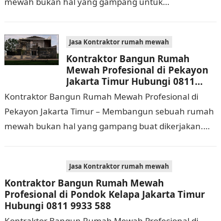
mewah bukan hal yang gampang untuk
dilaksanakan. Selain memerlukan waktu dan biaya
yang cukup banyak, di…
Jasa Kontraktor rumah mewah
Kontraktor Bangun Rumah
Mewah Profesional di Pekayon
Jakarta Timur Hubungi 0811
9933 588
Kontraktor Bangun Rumah Mewah Profesional di
Pekayon Jakarta Timur – Membangun sebuah rumah
mewah bukan hal yang gampang buat dikerjakan.
Selain membutuhkan waktu dan biaya yang cukup
banyak, di…
Jasa Kontraktor rumah mewah
Kontraktor Bangun Rumah Mewah
Profesional di Pondok Kelapa Jakarta Timur
Hubungi 0811 9933 588
Kontraktor Bangun Rumah Mewah Profesional di