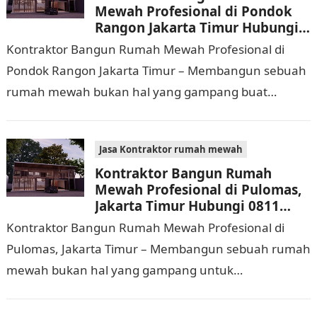
Mewah Profesional di Pondok
Rangon Jakarta Timur Hubungi
0811 9933 588
Kontraktor Bangun Rumah Mewah Profesional di
Pondok Rangon Jakarta Timur – Membangun sebuah
rumah mewah bukan hal yang gampang buat
dijalankan. Tidak hanya memerlukan waktu dan
biaya yang cukup…
Jasa Kontraktor rumah mewah
Kontraktor Bangun Rumah
Mewah Profesional di Pulomas,
Jakarta Timur Hubungi 0811
9933 588
Kontraktor Bangun Rumah Mewah Profesional di
Pulomas, Jakarta Timur – Membangun sebuah rumah
mewah bukan hal yang gampang untuk
dilaksanakan. Selain memerlukan waktu dan biaya
yang cukup banyak, di…