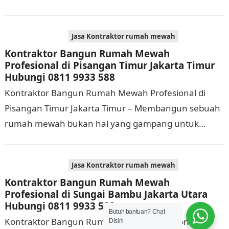
dikerjakan. Tidak cuma memerlukan waktu dan biaya
yang cukup…
Jasa Kontraktor rumah mewah
Kontraktor Bangun Rumah Mewah
Profesional di Pisangan Timur Jakarta Timur
Hubungi 0811 9933 588
Kontraktor Bangun Rumah Mewah Profesional di
Pisangan Timur Jakarta Timur – Membangun sebuah
rumah mewah bukan hal yang gampang untuk
dilaksanakan. Selain memerlukan waktu dan biaya
yang cukup banyak,…
Jasa Kontraktor rumah mewah
Kontraktor Bangun Rumah Mewah
Profesional di Sungai Bambu Jakarta Utara
Hubungi 0811 9933 588
Butuh bantuan? Chat
Kontraktor Bangun Rumah Mewah Profesional di
Disini