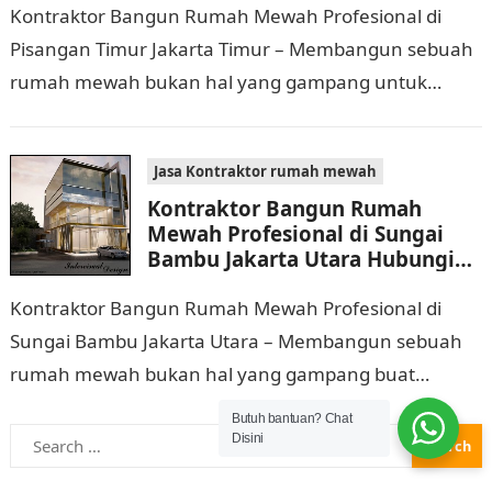
Kontraktor Bangun Rumah Mewah Profesional di
Pisangan Timur Jakarta Timur – Membangun sebuah
rumah mewah bukan hal yang gampang untuk
dilaksanakan. Selain memerlukan waktu dan biaya
yang cukup banyak,…
Jasa Kontraktor rumah mewah
Kontraktor Bangun Rumah
Mewah Profesional di Sungai
Bambu Jakarta Utara Hubungi
0811 9933 588
Kontraktor Bangun Rumah Mewah Profesional di
Sungai Bambu Jakarta Utara – Membangun sebuah
rumah mewah bukan hal yang gampang buat
dilaksanakan. Selain memerlukan waktu dan biaya
Butuh bantuan? Chat
Search
yang cukup banyak,…
Disini
for: