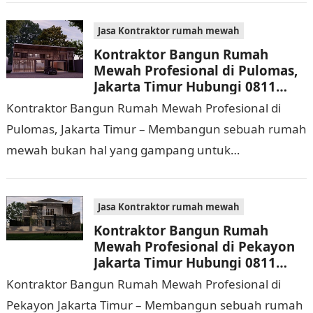
biaya yang cukup…
Jasa Kontraktor rumah mewah
Kontraktor Bangun Rumah
Mewah Profesional di Pulomas,
Jakarta Timur Hubungi 0811
9933 588
Kontraktor Bangun Rumah Mewah Profesional di
Pulomas, Jakarta Timur – Membangun sebuah rumah
mewah bukan hal yang gampang untuk
dilaksanakan. Selain memerlukan waktu dan biaya
yang cukup banyak, di…
Jasa Kontraktor rumah mewah
Kontraktor Bangun Rumah
Mewah Profesional di Pekayon
Jakarta Timur Hubungi 0811
9933 588
Kontraktor Bangun Rumah Mewah Profesional di
Pekayon Jakarta Timur – Membangun sebuah rumah