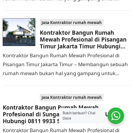
dikerjakan. Tidak cuma memerlukan waktu dan biaya
yang cukup…
Jasa Kontraktor rumah mewah
Kontraktor Bangun Rumah
Mewah Profesional di Pisangan
Timur Jakarta Timur Hubungi
0811 9933 588
Kontraktor Bangun Rumah Mewah Profesional di
Pisangan Timur Jakarta Timur – Membangun sebuah
rumah mewah bukan hal yang gampang untuk
dilaksanakan. Selain memerlukan waktu dan biaya
yang cukup banyak,…
Jasa Kontraktor rumah mewah
Kontraktor Bangun Rumah Mewah
Profesional di Sungai Bambu Jakarta Utara
Butuh bantuan? Chat
Disini
Hubungi 0811 9933 588
Kontraktor Bangun Rumah Mewah Profesional di