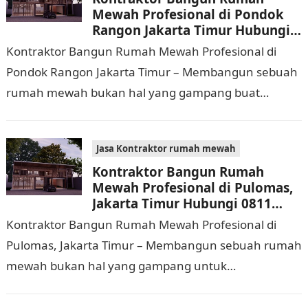
Mewah Profesional di Pondok
Rangon Jakarta Timur Hubungi
0811 9933 588
Kontraktor Bangun Rumah Mewah Profesional di
Pondok Rangon Jakarta Timur – Membangun sebuah
rumah mewah bukan hal yang gampang buat
dijalankan. Tidak hanya memerlukan waktu dan
biaya yang cukup…
Jasa Kontraktor rumah mewah
Kontraktor Bangun Rumah
Mewah Profesional di Pulomas,
Jakarta Timur Hubungi 0811
9933 588
Kontraktor Bangun Rumah Mewah Profesional di
Pulomas, Jakarta Timur – Membangun sebuah rumah
mewah bukan hal yang gampang untuk
dilaksanakan. Selain memerlukan waktu dan biaya
yang cukup banyak, di…