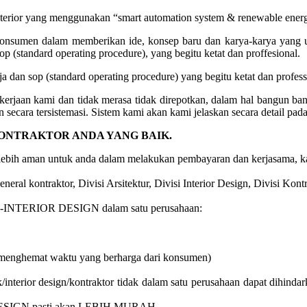
nterior yang menggunakan “smart automation system & renewable ener
onsumen dalam memberikan ide, konsep baru dan karya-karya yang un
 (standard operating procedure), yang begitu ketat dan proffesional.
 dan sop (standard operating procedure) yang begitu ketat dan professi
kerjaan kami dan tidak merasa tidak direpotkan, dalam hal bangun 
 secara tersistemasi. Sistem kami akan kami jelaskan secara detail pad
KONTRAKTOR ANDA YANG BAIK.
 lebih aman untuk anda dalam melakukan pembayaran dan kerjasama, ka
neral kontraktor, Divisi Arsitektur, Divisi Interior Design, Divisi Kontr
INTERIOR DESIGN dalam satu perusahaan:
(menghemat waktu yang berharga dari konsumen)
interior design/kontraktor tidak dalam satu perusahaan dapat dihindark
SIGN pasti akan LEBIH MURAH.