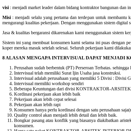
visi
: menjadi market leader dalam bidang kontraktor bangunan dan i
Misi
: menjadi selalu yang pertama dan terdepan untuk membantu k
mengurangi kualitas pekerjaan. Dengan menggunakan sistem digital sop
Jasa & kualitas bergaransi dikarenakan kami menggunakan sistem kerja
Sistem ini yang membuat konsumen kami selama ini puas dengan pe
koper mereka masuk setelah selesai. Seluruh pekerjaan kami dilakukan
8 ALASAN MENGAPA INTERVISUAL DAPAT MENJADI 
Perusahan sudah berbentuk (PT) Perseroan Terbatas. sehingga
Intervisual telah memiliki Surat Ijin Usaha jasa konstruksi.
Intervisual adalah perusahaan yang memiliki 5 Divisi : Divisi Ge
Intervisual memiliki workshop sendiri
Beberapa Keuntungan dari divisi KONTRAKTOR-ARSITEK-
Kordinasi pekerjaan akan lebih baik
Pekerjaan akan lebih cepat selesai
Pekerjaan akan lebih rapi
Konsumen hanya perlu kordinasi dengan satu perusahaan saja
Quality control akan menjadi lebih detail dan lebih baik.
Bongkar pasang atau konflik yang biasanya diakibatkan aristek/
konsumen.
Harga satu paket KONTRAKTOR-ARSITEK-INTERIOR DE