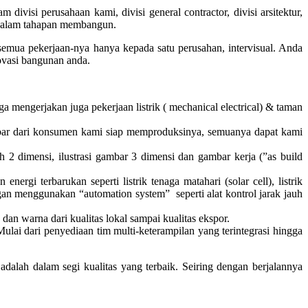
isi perusahaan kami, divisi general contractor, divisi arsitektur,
kan dalam tahapan membangun.
a pekerjaan-nya hanya kepada satu perusahan, intervisual. Anda
vasi bangunan anda.
 mengerjakan juga pekerjaan listrik ( mechanical electrical) & taman
gambar dari konsumen kami siap memproduksinya, semuanya dapat kami
ah 2 dimensi, ilustrasi gambar 3 dimensi dan gambar kerja (”as build
gi terbarukan seperti listrik tenaga matahari (solar cell), listrik
ngan menggunakan “automation system” seperti alat kontrol jarak jauh
an warna dari kualitas lokal sampai kualitas ekspor.
lai dari penyediaan tim multi-keterampilan yang terintegrasi hingga
dalah dalam segi kualitas yang terbaik. Seiring dengan berjalannya