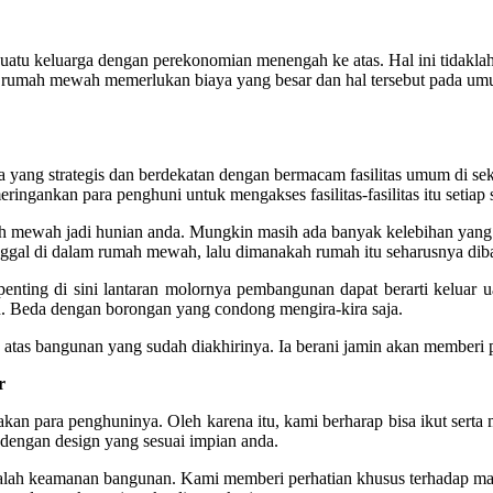
ai suatu keluarga dengan perekonomian menengah ke atas. Hal ini ti
umah mewah memerlukan biaya yang besar dan hal tersebut pada um
ea yang strategis dan berdekatan dengan bermacam fasilitas umum di se
meringankan para penghuni untuk mengakses fasilitas-fasilitas itu setiap 
mah mewah jadi hunian anda. Mungkin masih ada banyak kelebihan yang 
tinggal di dalam rumah mewah, lalu dimanakah rumah itu seharusnya d
enting di sini lantaran molornya pembangunan dapat berarti keluar ua
. Beda dengan borongan yang condong mengira-kira saja.
tas bangunan yang sudah diakhirinya. Ia berani jamin akan memberi 
r
n para penghuninya. Oleh karena itu, kami berharap bisa ikut serta 
dengan design yang sesuai impian anda.
 ialah keamanan bangunan. Kami memberi perhatian khusus terhadap ma