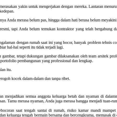
 merasakan yakin untuk mengerjakan dengan mereka. Lantaran menu
kedepan.
nsinya Anda merasa belum pas, hingga dalam hati berasa belum meyakin
ra resmi, tapi Anda belum temukan kontraktor yang telah bergabun
laman dengan rumah saat ini yang bocor, banyak problem tehnis conto
 hal-hal seperti itu tidak terjadi lagi.
 gambar, tetapi dukungan gambar dilaksanakan oleh team arsitek pro
n portofolio pembangunan yang professional dan lengkap.
lan itu.
ogoh kocek dalam-dalam dan tanpa ribet.
 akan menjadikan semua anggota keluarga betah dan nyaman di dala
isan. Tamu merasa nyaman, Anda juga merasa bangga menjadi tuan-ru
bocoran saat tengah santai di rumah, risiko kamar mandi mampet at
dan keluarga tengah bermain bersama dan bercengkrama, memasak di