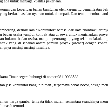
 ada untuk menjaga kualitas pekerjaan.
unan dan keperluan bahan bangunan oleh karena itu pemanfaatan bahan 
yang berkualitas dan nyaman untuk ditempati. Dan tentu, membuat anda
borong, definisi lain “Kontraktor” berasal dari kata “kontrak” artinya 
u badan usaha yang di kontrak atau di sewa untuk menjalankan proye
dan hukum, badan usaha, maupun perorangan, yang telah melakukan pen
trak yang di sepakati antara pemilik proyek (owner) dengan kontra
bidangnya masing-masing misalnya:
Jakarta Timur segera hubungi di nomer 08119933588
 jasa kontraktor bangun rumah , terpercaya bebas bocor, design memp
amun harga gambar ternyata tidak murah, sementara seandainya mem
 masih tertunda.