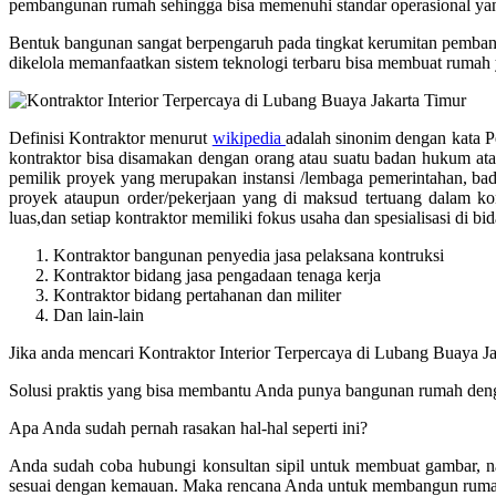
pembangunan rumah sehingga bisa memenuhi standar operasional yang
Bentuk bangunan sangat berpengaruh pada tingkat kerumitan pembang
dikelola memanfaatkan sistem teknologi terbaru bisa membuat rumah 
Definisi Kontraktor menurut
wikipedia
adalah sinonim dengan kata Pem
kontraktor bisa disamakan dengan orang atau suatu badan hukum ata
pemilik proyek yang merupakan instansi /lembaga pemerintahan, ba
proyek ataupun order/pekerjaan yang di maksud tertuang dalam kon
luas,dan setiap kontraktor memiliki fokus usaha dan spesialisasi di 
Kontraktor bangunan penyedia jasa pelaksana kontruksi
Kontraktor bidang jasa pengadaan tenaga kerja
Kontraktor bidang pertahanan dan militer
Dan lain-lain
Jika anda mencari Kontraktor Interior Terpercaya di Lubang Buaya 
Solusi praktis yang bisa membantu Anda punya bangunan rumah dengan
Apa Anda sudah pernah rasakan hal-hal seperti ini?
Anda sudah coba hubungi konsultan sipil untuk membuat gambar, n
sesuai dengan kemauan. Maka rencana Anda untuk membangun rumah