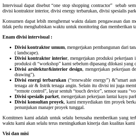
Intervisual dapat disebut “one stop shopping contractor” sebab se
divisi kontraktor interior, divisi energy terbarukan, divisi spesialis
Konsumen dapat lebih menghemat waktu dalam pengawasan dan mem
tidak perlu menghabiskan waktu untuk monitoring dan memberikan 
Enam divisi intervisual :
Divisi kontraktor umum
, mengerjakan pembangunan dari tana
( landscape).
Divisi kontraktor interior
, mengerjakan produksi pekerjaan 
produksi di “workshop” kami sebelum dipasang dilokasi yang d
Divisi arsitektur&interior design
, mengerjakan pekerjaan des
drawing”).
Divisi energi terbarukan
(“renewable energy”) &”smart autom
tenaga air & listrik tenaga angin. Selain itu divisi ini juga
“remote control”, layar sentuh “touch device”, sensor suara “
Divisi spesialis parket
, mengerjakan pekerjaan lantai kayu par
Divisi konsultan proyek
, kami menyediakan tim proyek berkal
penunjukan manajer proyek tunggal.
Komitmen kami adalah untuk selalu berusaha memberikan yang terbai
waktu kami akan selalu terus meningkatkan kinerja dan kualitas ka
Visi dan misi