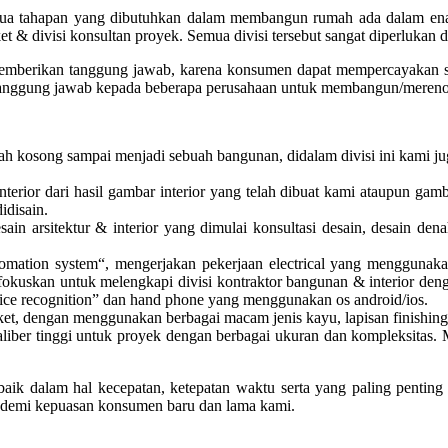
mua tahapan yang dibutuhkan dalam membangun rumah ada dalam enam div
 parket & divisi konsultan proyek. Semua divisi tersebut sangat diperlu
berikan tanggung jawab, karena konsumen dapat mempercayakan semu
tanggung jawab kepada beberapa perusahaan untuk membangun/mereno
h kosong sampai menjadi sebuah bangunan, didalam divisi ini kami juga
interior dari hasil gambar interior yang telah dibuat kami ataupun 
idisain.
ain arsitektur & interior yang dimulai konsultasi desain, desain den
ation system“, mengerjakan pekerjaan electrical yang menggunakan ener
 memfokuskan untuk melengkapi divisi kontraktor bangunan & interior de
voice recognition” dan hand phone yang menggunakan os android/ios.
ket, dengan menggunakan berbagai macam jenis kayu, lapisan finishing d
iber tinggi untuk proyek dengan berbagai ukuran dan kompleksitas. Mu
k dalam hal kecepatan, ketepatan waktu serta yang paling penting a
mi demi kepuasan konsumen baru dan lama kami.