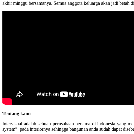
akhir minggu bersamanya. Semua anggota keluarga akan jadi betah d
Tentang kami
Intervisual adalah sebuah perusahaan pertama di indonesia yang m
system” pada interiornya sehingga bangunan anda sudah dapat disebut 