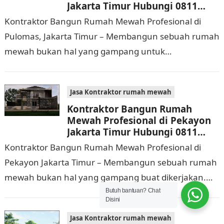
Jakarta Timur Hubungi 0811
9933 588
Kontraktor Bangun Rumah Mewah Profesional di
Pulomas, Jakarta Timur – Membangun sebuah rumah
mewah bukan hal yang gampang untuk
dilaksanakan. Selain memerlukan waktu dan biaya
yang cukup banyak, di…
Jasa Kontraktor rumah mewah
Kontraktor Bangun Rumah
Mewah Profesional di Pekayon
Jakarta Timur Hubungi 0811
9933 588
Kontraktor Bangun Rumah Mewah Profesional di
Pekayon Jakarta Timur – Membangun sebuah rumah
mewah bukan hal yang gampang buat dikerjakan.
Selain membutuhkan waktu dan biaya yang cukup
Butuh bantuan? Chat
Disini
banyak, di…
Jasa Kontraktor rumah mewah