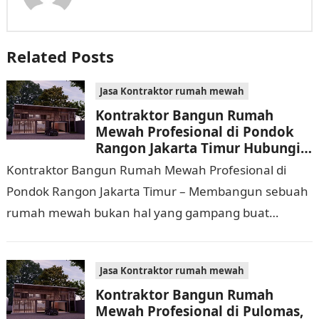
Related Posts
Jasa Kontraktor rumah mewah
Kontraktor Bangun Rumah
Mewah Profesional di Pondok
Rangon Jakarta Timur Hubungi
0811 9933 588
Kontraktor Bangun Rumah Mewah Profesional di
Pondok Rangon Jakarta Timur – Membangun sebuah
rumah mewah bukan hal yang gampang buat
dijalankan. Tidak hanya memerlukan waktu dan
biaya yang cukup…
Jasa Kontraktor rumah mewah
Kontraktor Bangun Rumah
Mewah Profesional di Pulomas,