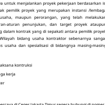
wa untuk menjalankan proyek pekerjaan berdasarkan is
ak pemilik proyek yang merupakan instansi /lembag
usaha, maupun perorangan, yang telah melakuka
ran-aturan penunjukan, dan target proyek ataupu
 dalam kontrak yang di sepakati antara pemilik proye
 Wilayah bidang usaha kontraktor sebenarnya sanga
kus usaha dan spesialisasi di bidangnya masing-masin
aksana kontruksi
ga kerja
ter
rpercaya di Ceger Jakarta Timur segera hubungi di nomer