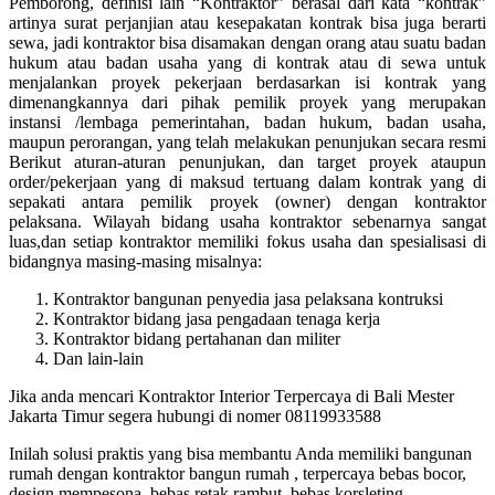
Pemborong, definisi lain “Kontraktor” berasal dari kata “kontrak”
artinya surat perjanjian atau kesepakatan kontrak bisa juga berarti
sewa, jadi kontraktor bisa disamakan dengan orang atau suatu badan
hukum atau badan usaha yang di kontrak atau di sewa untuk
menjalankan proyek pekerjaan berdasarkan isi kontrak yang
dimenangkannya dari pihak pemilik proyek yang merupakan
instansi /lembaga pemerintahan, badan hukum, badan usaha,
maupun perorangan, yang telah melakukan penunjukan secara resmi
Berikut aturan-aturan penunjukan, dan target proyek ataupun
order/pekerjaan yang di maksud tertuang dalam kontrak yang di
sepakati antara pemilik proyek (owner) dengan kontraktor
pelaksana. Wilayah bidang usaha kontraktor sebenarnya sangat
luas,dan setiap kontraktor memiliki fokus usaha dan spesialisasi di
bidangnya masing-masing misalnya:
Kontraktor bangunan penyedia jasa pelaksana kontruksi
Kontraktor bidang jasa pengadaan tenaga kerja
Kontraktor bidang pertahanan dan militer
Dan lain-lain
Jika anda mencari Kontraktor Interior Terpercaya di Bali Mester
Jakarta Timur segera hubungi di nomer 08119933588
Inilah solusi praktis yang bisa membantu Anda memiliki bangunan
rumah dengan kontraktor bangun rumah , terpercaya bebas bocor,
design mempesona, bebas retak rambut, bebas korsleting.