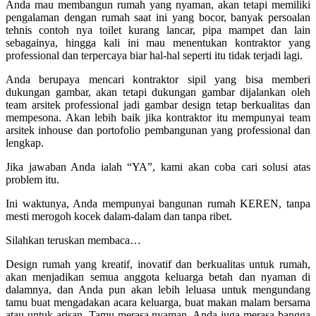
Anda mau membangun rumah yang nyaman, akan tetapi memiliki
pengalaman dengan rumah saat ini yang bocor, banyak persoalan
tehnis contoh nya toilet kurang lancar, pipa mampet dan lain
sebagainya, hingga kali ini mau menentukan kontraktor yang
professional dan terpercaya biar hal-hal seperti itu tidak terjadi lagi.
Anda berupaya mencari kontraktor sipil yang bisa memberi
dukungan gambar, akan tetapi dukungan gambar dijalankan oleh
team arsitek professional jadi gambar design tetap berkualitas dan
mempesona. Akan lebih baik jika kontraktor itu mempunyai team
arsitek inhouse dan portofolio pembangunan yang professional dan
lengkap.
Jika jawaban Anda ialah “YA”, kami akan coba cari solusi atas
problem itu.
Ini waktunya, Anda mempunyai bangunan rumah KEREN, tanpa
mesti merogoh kocek dalam-dalam dan tanpa ribet.
Silahkan teruskan membaca…
Design rumah yang kreatif, inovatif dan berkualitas untuk rumah,
akan menjadikan semua anggota keluarga betah dan nyaman di
dalamnya, dan Anda pun akan lebih leluasa untuk mengundang
tamu buat mengadakan acara keluarga, buat makan malam bersama
atau untuk arisan. Tamu merasa nyaman, Anda juga merasa bangga