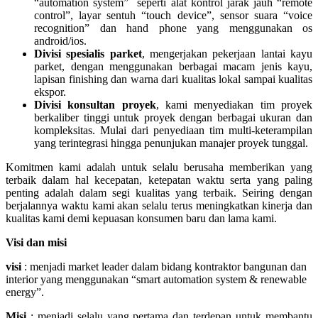
“automation system” seperti alat kontrol jarak jauh “remote
control”, layar sentuh “touch device”, sensor suara “voice
recognition” dan hand phone yang menggunakan os
android/ios.
Divisi spesialis parket
, mengerjakan pekerjaan lantai kayu
parket, dengan menggunakan berbagai macam jenis kayu,
lapisan finishing dan warna dari kualitas lokal sampai kualitas
ekspor.
Divisi konsultan proyek
, kami menyediakan tim proyek
berkaliber tinggi untuk proyek dengan berbagai ukuran dan
kompleksitas. Mulai dari penyediaan tim multi-keterampilan
yang terintegrasi hingga penunjukan manajer proyek tunggal.
Komitmen kami adalah untuk selalu berusaha memberikan yang
terbaik dalam hal kecepatan, ketepatan waktu serta yang paling
penting adalah dalam segi kualitas yang terbaik. Seiring dengan
berjalannya waktu kami akan selalu terus meningkatkan kinerja dan
kualitas kami demi kepuasan konsumen baru dan lama kami.
Visi dan misi
visi
: menjadi market leader dalam bidang kontraktor bangunan dan
interior yang menggunakan “smart automation system & renewable
energy”.
Misi
: menjadi selalu yang pertama dan terdepan untuk membantu