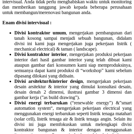
intervisual. Anda tidak perlu menghabiskan waktu untuk monitoring
dan memberikan tanggung jawab kepada beberapa perusahaan
untuk membangun/merenovasi bangunan anda.
Enam divisi intervisual :
Divisi kontraktor umum
, mengerjakan pembangunan dari
tanah kosong sampai menjadi sebuah bangunan, didalam
divisi ini kami juga mengerjakan juga pekerjaan listrik (
mechanical electrical) & taman ( landscape).
Divisi kontraktor interior
, mengerjakan produksi pekerjaan
interior dari hasil gambar interior yang telah dibuat kami
ataupun gambar dari konsumen kami siap memproduksinya,
semuanya dapat kami produksi di “workshop” kami sebelum
dipasang dilokasi yang didisain.
Divisi arsitektur&interior design
, mengerjakan pekerjaan
desain arsitektur & interior yang dimulai konsultasi desain,
desain denah 2 dimensi, ilustrasi gambar 3 dimensi dan
gambar kerja (”as build drawing”).
Divisi energi terbarukan
(“renewable energy”) &”smart
automation system“, mengerjakan pekerjaan electrical yang
menggunakan energi terbarukan seperti listrik tenaga matahari
(solar cell), listrik tenaga air & listrik tenaga angin. Selain itu
divisi ini juga memfokuskan untuk melengkapi divisi
kontraktor bangunan & interior dengan menggunakan