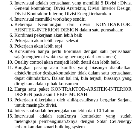
Intervisual adalah perusahaan yang memiliki 5 Divisi : Divisi
General kontraktor, Divisi Arsitektur, Divisi Interior Design,
Divisi Kontraktor Interior, Divisi Energi terbarukan.
Intervisual memiliki workshop sendiri
Beberapa Keuntungan dari divisi KONTRAKTOR-
ARSITEK-INTERIOR DESIGN dalam satu perusahaan:
Kordinasi pekerjaan akan lebih baik
Pekerjaan akan lebih cepat selesai
Pekerjaan akan lebih rapi
Konsumen hanya perlu kordinasi dengan satu perusahaan
saja(menghemat waktu yang berharga dari konsumen)
Quality control akan menjadi lebih detail dan lebih baik.
Bongkar pasang atau konflik yang biasanya diakibatkan
aristek/interior design/kontraktor tidak dalam satu perusahaan
dapat dihindarkan. Dalam hal ini, bila terjadi, biasanya yang
dirugikan adalah pihak konsumen.
Harga satu paket KONTRAKTOR-ARSITEK-INTERIOR
DESIGN pasti akan LEBIH MURAH.
Pekerjaan dikerjakan oleh ahli/spesialisnya bergelar Sarjana
untuk masing2x divisi.
Intervisual sudah berpengalaman lebih dari 10 Tahun
Intervisual adalah satu2xnya kontraktor yang sudah
melengkapi pembangunan2xnya dengan Solar Cell/energy
terbarukan dan smart building system.