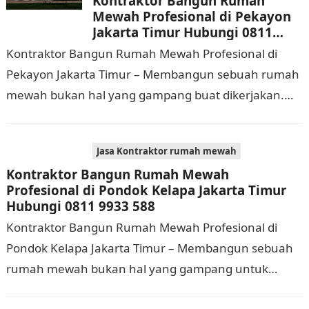
Kontraktor Bangun Rumah
Mewah Profesional di Pekayon
Jakarta Timur Hubungi 0811
9933 588
Kontraktor Bangun Rumah Mewah Profesional di
Pekayon Jakarta Timur – Membangun sebuah rumah
mewah bukan hal yang gampang buat dikerjakan.
Selain membutuhkan waktu dan biaya yang cukup
banyak, di…
Jasa Kontraktor rumah mewah
Kontraktor Bangun Rumah Mewah
Profesional di Pondok Kelapa Jakarta Timur
Hubungi 0811 9933 588
Kontraktor Bangun Rumah Mewah Profesional di
Pondok Kelapa Jakarta Timur – Membangun sebuah
rumah mewah bukan hal yang gampang untuk
dikerjakan. Tidak cuma memerlukan waktu dan biaya