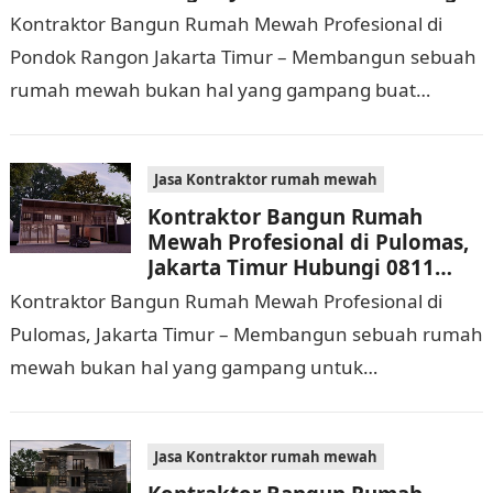
0811 9933 588
Kontraktor Bangun Rumah Mewah Profesional di
Pondok Rangon Jakarta Timur – Membangun sebuah
rumah mewah bukan hal yang gampang buat
dijalankan. Tidak hanya memerlukan waktu dan
biaya yang cukup…
Jasa Kontraktor rumah mewah
Kontraktor Bangun Rumah
Mewah Profesional di Pulomas,
Jakarta Timur Hubungi 0811
9933 588
Kontraktor Bangun Rumah Mewah Profesional di
Pulomas, Jakarta Timur – Membangun sebuah rumah
mewah bukan hal yang gampang untuk
dilaksanakan. Selain memerlukan waktu dan biaya
yang cukup banyak, di…
Jasa Kontraktor rumah mewah