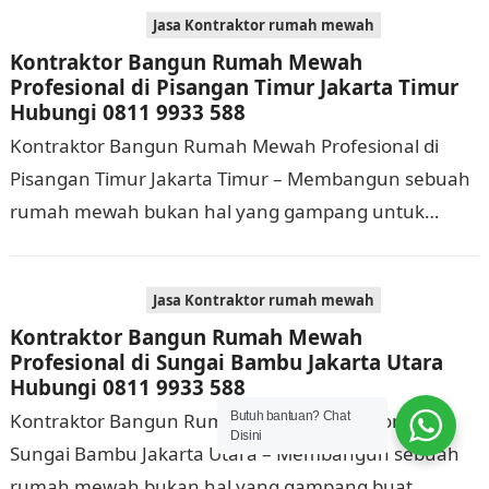
yang cukup…
Jasa Kontraktor rumah mewah
Kontraktor Bangun Rumah Mewah
Profesional di Pisangan Timur Jakarta Timur
Hubungi 0811 9933 588
Kontraktor Bangun Rumah Mewah Profesional di
Pisangan Timur Jakarta Timur – Membangun sebuah
rumah mewah bukan hal yang gampang untuk
dilaksanakan. Selain memerlukan waktu dan biaya
yang cukup banyak,…
Jasa Kontraktor rumah mewah
Kontraktor Bangun Rumah Mewah
Profesional di Sungai Bambu Jakarta Utara
Hubungi 0811 9933 588
Kontraktor Bangun Rumah Mewah Profesional di
Butuh bantuan? Chat
Disini
Sungai Bambu Jakarta Utara – Membangun sebuah
rumah mewah bukan hal yang gampang buat