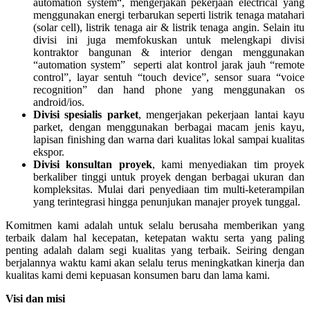
automation system“, mengerjakan pekerjaan electrical yang
menggunakan energi terbarukan seperti listrik tenaga matahari
(solar cell), listrik tenaga air & listrik tenaga angin. Selain itu
divisi ini juga memfokuskan untuk melengkapi divisi
kontraktor bangunan & interior dengan menggunakan
“automation system” seperti alat kontrol jarak jauh “remote
control”, layar sentuh “touch device”, sensor suara “voice
recognition” dan hand phone yang menggunakan os
android/ios.
Divisi spesialis parket
, mengerjakan pekerjaan lantai kayu
parket, dengan menggunakan berbagai macam jenis kayu,
lapisan finishing dan warna dari kualitas lokal sampai kualitas
ekspor.
Divisi konsultan proyek
, kami menyediakan tim proyek
berkaliber tinggi untuk proyek dengan berbagai ukuran dan
kompleksitas. Mulai dari penyediaan tim multi-keterampilan
yang terintegrasi hingga penunjukan manajer proyek tunggal.
Komitmen kami adalah untuk selalu berusaha memberikan yang
terbaik dalam hal kecepatan, ketepatan waktu serta yang paling
penting adalah dalam segi kualitas yang terbaik. Seiring dengan
berjalannya waktu kami akan selalu terus meningkatkan kinerja dan
kualitas kami demi kepuasan konsumen baru dan lama kami.
Visi dan misi