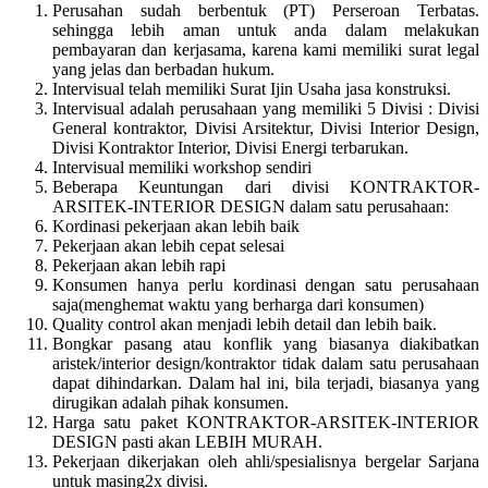
Perusahan sudah berbentuk (PT) Perseroan Terbatas.
sehingga lebih aman untuk anda dalam melakukan
pembayaran dan kerjasama, karena kami memiliki surat legal
yang jelas dan berbadan hukum.
Intervisual telah memiliki Surat Ijin Usaha jasa konstruksi.
Intervisual adalah perusahaan yang memiliki 5 Divisi : Divisi
General kontraktor, Divisi Arsitektur, Divisi Interior Design,
Divisi Kontraktor Interior, Divisi Energi terbarukan.
Intervisual memiliki workshop sendiri
Beberapa Keuntungan dari divisi KONTRAKTOR-
ARSITEK-INTERIOR DESIGN dalam satu perusahaan:
Kordinasi pekerjaan akan lebih baik
Pekerjaan akan lebih cepat selesai
Pekerjaan akan lebih rapi
Konsumen hanya perlu kordinasi dengan satu perusahaan
saja(menghemat waktu yang berharga dari konsumen)
Quality control akan menjadi lebih detail dan lebih baik.
Bongkar pasang atau konflik yang biasanya diakibatkan
aristek/interior design/kontraktor tidak dalam satu perusahaan
dapat dihindarkan. Dalam hal ini, bila terjadi, biasanya yang
dirugikan adalah pihak konsumen.
Harga satu paket KONTRAKTOR-ARSITEK-INTERIOR
DESIGN pasti akan LEBIH MURAH.
Pekerjaan dikerjakan oleh ahli/spesialisnya bergelar Sarjana
untuk masing2x divisi.