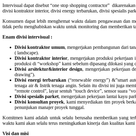
Intervisual dapat disebut “one stop shopping contractor” dikarenaka
divisi kontraktor interior, divisi energy terbarukan, divisi spesialis
Konsumen dapat lebih menghemat waktu dalam pengawasan dan mem
tidak perlu menghabiskan waktu untuk monitoring dan memberikan 
Enam divisi intervisual :
Divisi kontraktor umum
, mengerjakan pembangunan dari tana
( landscape).
Divisi kontraktor interior
, mengerjakan produksi pekerjaan 
produksi di “workshop” kami sebelum dipasang dilokasi yang d
Divisi arsitektur&interior design
, mengerjakan pekerjaan des
drawing”).
Divisi energi terbarukan
(“renewable energy”) &”smart autom
tenaga air & listrik tenaga angin. Selain itu divisi ini juga
“remote control”, layar sentuh “touch device”, sensor suara “
Divisi spesialis parket
, mengerjakan pekerjaan lantai kayu par
Divisi konsultan proyek
, kami menyediakan tim proyek berkal
penunjukan manajer proyek tunggal.
Komitmen kami adalah untuk selalu berusaha memberikan yang terbai
waktu kami akan selalu terus meningkatkan kinerja dan kualitas ka
Visi dan misi