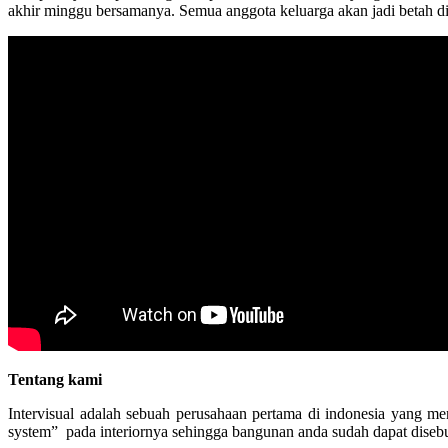
akhir minggu bersamanya. Semua anggota keluarga akan jadi betah d
Tentang kami
Intervisual adalah sebuah perusahaan pertama di indonesia yang m
system” pada interiornya sehingga bangunan anda sudah dapat disebut 