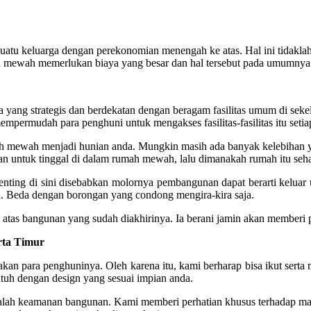
ai suatu keluarga dengan perekonomian menengah ke atas. Hal ini ti
mewah memerlukan biaya yang besar dan hal tersebut pada umumnya h
ea yang strategis dan berdekatan dengan beragam fasilitas umum di sek
 mempermudah para penghuni untuk mengakses fasilitas-fasilitas itu setiap
umah mewah menjadi hunian anda. Mungkin masih ada banyak kelebihan 
ginan untuk tinggal di dalam rumah mewah, lalu dimanakah rumah itu s
nting di sini disebabkan molornya pembangunan dapat berarti keluar u
. Beda dengan borongan yang condong mengira-kira saja.
tas bangunan yang sudah diakhirinya. Ia berani jamin akan memberi
rta Timur
n para penghuninya. Oleh karena itu, kami berharap bisa ikut serta 
tuh dengan design yang sesuai impian anda.
 ialah keamanan bangunan. Kami memberi perhatian khusus terhadap ma