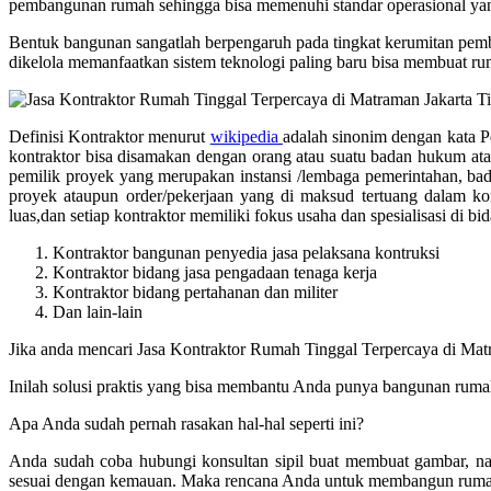
pembangunan rumah sehingga bisa memenuhi standar operasional yang
Bentuk bangunan sangatlah berpengaruh pada tingkat kerumitan pemb
dikelola memanfaatkan sistem teknologi paling baru bisa membuat ru
Definisi Kontraktor menurut
wikipedia
adalah sinonim dengan kata Pem
kontraktor bisa disamakan dengan orang atau suatu badan hukum ata
pemilik proyek yang merupakan instansi /lembaga pemerintahan, ba
proyek ataupun order/pekerjaan yang di maksud tertuang dalam kon
luas,dan setiap kontraktor memiliki fokus usaha dan spesialisasi di 
Kontraktor bangunan penyedia jasa pelaksana kontruksi
Kontraktor bidang jasa pengadaan tenaga kerja
Kontraktor bidang pertahanan dan militer
Dan lain-lain
Jika anda mencari Jasa Kontraktor Rumah Tinggal Terpercaya di Ma
Inilah solusi praktis yang bisa membantu Anda punya bangunan rumah
Apa Anda sudah pernah rasakan hal-hal seperti ini?
Anda sudah coba hubungi konsultan sipil buat membuat gambar, n
sesuai dengan kemauan. Maka rencana Anda untuk membangun rumah