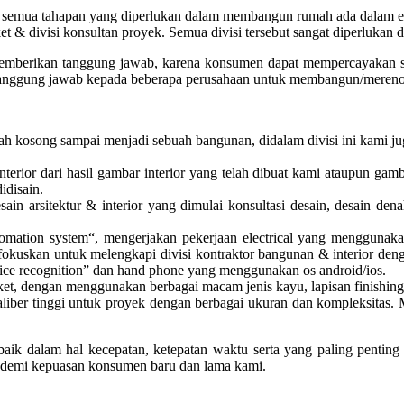
n semua tahapan yang diperlukan dalam membangun rumah ada dalam enam d
 parket & divisi konsultan proyek. Semua divisi tersebut sangat diperlu
berikan tanggung jawab, karena konsumen dapat mempercayakan semu
tanggung jawab kepada beberapa perusahaan untuk membangun/mereno
h kosong sampai menjadi sebuah bangunan, didalam divisi ini kami juga
interior dari hasil gambar interior yang telah dibuat kami ataupun 
idisain.
ain arsitektur & interior yang dimulai konsultasi desain, desain den
ation system“, mengerjakan pekerjaan electrical yang menggunakan ener
 memfokuskan untuk melengkapi divisi kontraktor bangunan & interior de
voice recognition” dan hand phone yang menggunakan os android/ios.
ket, dengan menggunakan berbagai macam jenis kayu, lapisan finishing d
iber tinggi untuk proyek dengan berbagai ukuran dan kompleksitas. Mu
k dalam hal kecepatan, ketepatan waktu serta yang paling penting a
mi demi kepuasan konsumen baru dan lama kami.