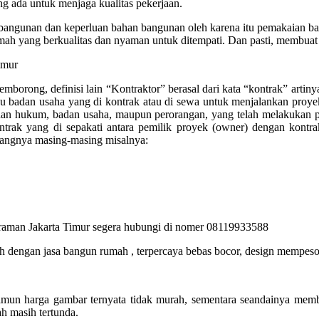
 ada untuk menjaga kualitas pekerjaan.
angunan dan keperluan bahan bangunan oleh karena itu pemakaian bahan
mah yang berkualitas dan nyaman untuk ditempati. Dan pasti, membuat 
borong, definisi lain “Kontraktor” berasal dari kata “kontrak” artinya 
u badan usaha yang di kontrak atau di sewa untuk menjalankan proye
dan hukum, badan usaha, maupun perorangan, yang telah melakukan pen
trak yang di sepakati antara pemilik proyek (owner) dengan kontra
bidangnya masing-masing misalnya:
traman Jakarta Timur segera hubungi di nomer 08119933588
 dengan jasa bangun rumah , terpercaya bebas bocor, design mempesona
amun harga gambar ternyata tidak murah, sementara seandainya memb
 masih tertunda.