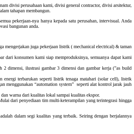
ivisi perusahaan kami, divisi general contractor, divisi arsitektur,
kan dalam tahapan membangun.
a pekerjaan-nya hanya kepada satu perusahan, intervisual. Anda
vasi bangunan anda.
 mengerjakan juga pekerjaan listrik ( mechanical electrical) & taman
gambar dari konsumen kami siap memproduksinya, semuanya dapat kami
ah 2 dimensi, ilustrasi gambar 3 dimensi dan gambar kerja (”as build
gi terbarukan seperti listrik tenaga matahari (solar cell), listrik
ngan menggunakan “automation system” seperti alat kontrol jarak jauh
an warna dari kualitas lokal sampai kualitas ekspor.
lai dari penyediaan tim multi-keterampilan yang terintegrasi hingga
dalah dalam segi kualitas yang terbaik. Seiring dengan berjalannya