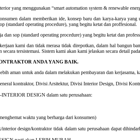
nterior yang menggunakan “smart automation system & renewable ener
onsumen dalam memberikan ide, konsep baru dan karya-karya yang un
 (standard operating procedure), yang begitu ketat dan proffesional.
 dan sop (standard operating procedure) yang begitu ketat dan professi
kerjaan kami dan tidak merasa tidak direpotkan, dalam hal bangun 
 secara tersistemasi. Sistem kami akan kami jelaskan secara detail pad
KONTRAKTOR ANDA YANG BAIK.
 lebih aman untuk anda dalam melakukan pembayaran dan kerjasama, ka
neral kontraktor, Divisi Arsitektur, Divisi Interior Design, Divisi Kontr
INTERIOR DESIGN dalam satu perusahaan:
(menghemat waktu yang berharga dari konsumen)
interior design/kontraktor tidak dalam satu perusahaan dapat dihindark
SIGN pasti akan LEBIH MURAH.