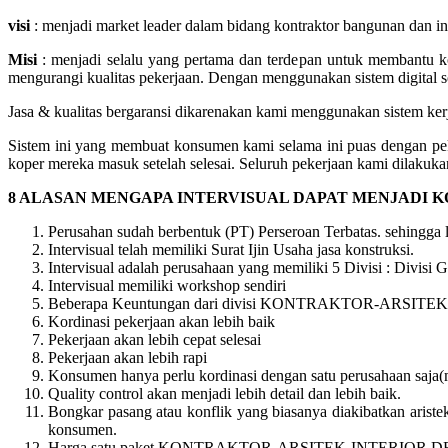
visi
: menjadi market leader dalam bidang kontraktor bangunan dan i
Misi
: menjadi selalu yang pertama dan terdepan untuk membantu k
mengurangi kualitas pekerjaan. Dengan menggunakan sistem digital sop
Jasa & kualitas bergaransi dikarenakan kami menggunakan sistem kerja
Sistem ini yang membuat konsumen kami selama ini puas dengan pe
koper mereka masuk setelah selesai. Seluruh pekerjaan kami dilakukan
8 ALASAN MENGAPA INTERVISUAL DAPAT MENJADI 
Perusahan sudah berbentuk (PT) Perseroan Terbatas. sehingga
Intervisual telah memiliki Surat Ijin Usaha jasa konstruksi.
Intervisual adalah perusahaan yang memiliki 5 Divisi : Divisi Ge
Intervisual memiliki workshop sendiri
Beberapa Keuntungan dari divisi KONTRAKTOR-ARSITEK-
Kordinasi pekerjaan akan lebih baik
Pekerjaan akan lebih cepat selesai
Pekerjaan akan lebih rapi
Konsumen hanya perlu kordinasi dengan satu perusahaan saja
Quality control akan menjadi lebih detail dan lebih baik.
Bongkar pasang atau konflik yang biasanya diakibatkan aristek/
konsumen.
Harga satu paket KONTRAKTOR-ARSITEK-INTERIOR DE