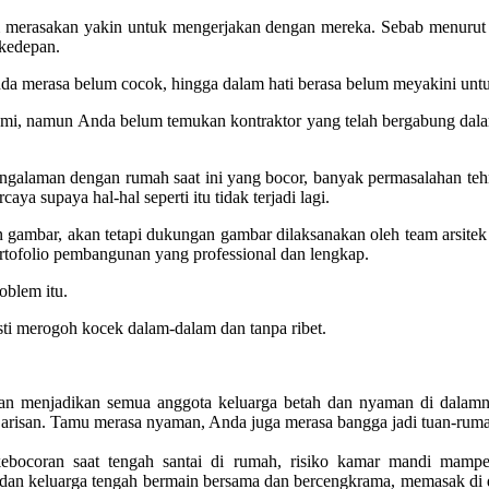
m merasakan yakin untuk mengerjakan dengan mereka. Sebab menur
kedepan.
Anda merasa belum cocok, hingga dalam hati berasa belum meyakini un
resmi, namun Anda belum temukan kontraktor yang telah bergabung da
laman dengan rumah saat ini yang bocor, banyak permasalahan tehnis 
ya supaya hal-hal seperti itu tidak terjadi lagi.
 gambar, akan tetapi dukungan gambar dilaksanakan oleh team arsitek 
portofolio pembangunan yang professional dan lengkap.
roblem itu.
 merogoh kocek dalam-dalam dan tanpa ribet.
 akan menjadikan semua anggota keluarga betah dan nyaman di dala
arisan. Tamu merasa nyaman, Anda juga merasa bangga jadi tuan-rum
bocoran saat tengah santai di rumah, risiko kamar mandi mampet a
dan keluarga tengah bermain bersama dan bercengkrama, memasak di