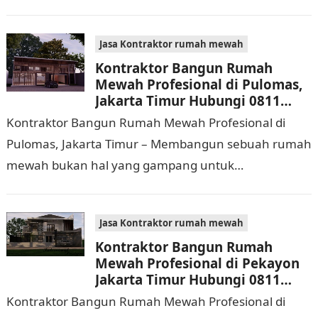
dijalankan. Tidak hanya memerlukan waktu dan
biaya yang cukup…
Jasa Kontraktor rumah mewah
Kontraktor Bangun Rumah
Mewah Profesional di Pulomas,
Jakarta Timur Hubungi 0811
9933 588
Kontraktor Bangun Rumah Mewah Profesional di
Pulomas, Jakarta Timur – Membangun sebuah rumah
mewah bukan hal yang gampang untuk
dilaksanakan. Selain memerlukan waktu dan biaya
yang cukup banyak, di…
Jasa Kontraktor rumah mewah
Kontraktor Bangun Rumah
Mewah Profesional di Pekayon
Jakarta Timur Hubungi 0811
9933 588
Kontraktor Bangun Rumah Mewah Profesional di