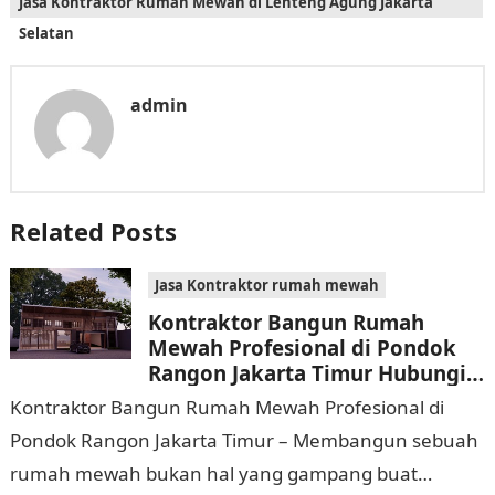
Jasa Kontraktor Rumah Mewah di Lenteng Agung Jakarta
Selatan
admin
Related Posts
Jasa Kontraktor rumah mewah
Kontraktor Bangun Rumah
Mewah Profesional di Pondok
Rangon Jakarta Timur Hubungi
0811 9933 588
Kontraktor Bangun Rumah Mewah Profesional di
Pondok Rangon Jakarta Timur – Membangun sebuah
rumah mewah bukan hal yang gampang buat