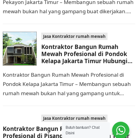
Pekayon Jakarta Timur – Membangun sebuah rumah
mewah bukan hal yang gampang buat dikerjakan.
Selain membutuhkan waktu dan biaya yang cukup
banyak, di…
Jasa Kontraktor rumah mewah
Kontraktor Bangun Rumah
Mewah Profesional di Pondok
Kelapa Jakarta Timur Hubungi
0811 9933 588
Kontraktor Bangun Rumah Mewah Profesional di
Pondok Kelapa Jakarta Timur – Membangun sebuah
rumah mewah bukan hal yang gampang untuk
dikerjakan. Tidak cuma memerlukan waktu dan biaya
yang cukup…
Jasa Kontraktor rumah mewah
Kontraktor Bangun Rumah Mewah
Butuh bantuan? Chat
Disini
Profesional di Pisangan Timur Jakarta Timur