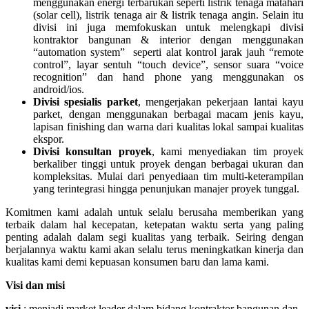
menggunakan energi terbarukan seperti listrik tenaga matahari
(solar cell), listrik tenaga air & listrik tenaga angin. Selain itu
divisi ini juga memfokuskan untuk melengkapi divisi
kontraktor bangunan & interior dengan menggunakan
“automation system” seperti alat kontrol jarak jauh “remote
control”, layar sentuh “touch device”, sensor suara “voice
recognition” dan hand phone yang menggunakan os
android/ios.
Divisi spesialis parket
, mengerjakan pekerjaan lantai kayu
parket, dengan menggunakan berbagai macam jenis kayu,
lapisan finishing dan warna dari kualitas lokal sampai kualitas
ekspor.
Divisi konsultan proyek
, kami menyediakan tim proyek
berkaliber tinggi untuk proyek dengan berbagai ukuran dan
kompleksitas. Mulai dari penyediaan tim multi-keterampilan
yang terintegrasi hingga penunjukan manajer proyek tunggal.
Komitmen kami adalah untuk selalu berusaha memberikan yang
terbaik dalam hal kecepatan, ketepatan waktu serta yang paling
penting adalah dalam segi kualitas yang terbaik. Seiring dengan
berjalannya waktu kami akan selalu terus meningkatkan kinerja dan
kualitas kami demi kepuasan konsumen baru dan lama kami.
Visi dan misi
visi
: menjadi market leader dalam bidang kontraktor bangunan dan