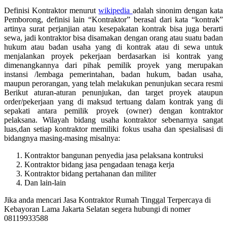
Definisi Kontraktor menurut
wikipedia
adalah sinonim dengan kata
Pemborong, definisi lain “Kontraktor” berasal dari kata “kontrak”
artinya surat perjanjian atau kesepakatan kontrak bisa juga berarti
sewa, jadi kontraktor bisa disamakan dengan orang atau suatu badan
hukum atau badan usaha yang di kontrak atau di sewa untuk
menjalankan proyek pekerjaan berdasarkan isi kontrak yang
dimenangkannya dari pihak pemilik proyek yang merupakan
instansi /lembaga pemerintahan, badan hukum, badan usaha,
maupun perorangan, yang telah melakukan penunjukan secara resmi
Berikut aturan-aturan penunjukan, dan target proyek ataupun
order/pekerjaan yang di maksud tertuang dalam kontrak yang di
sepakati antara pemilik proyek (owner) dengan kontraktor
pelaksana. Wilayah bidang usaha kontraktor sebenarnya sangat
luas,dan setiap kontraktor memiliki fokus usaha dan spesialisasi di
bidangnya masing-masing misalnya:
Kontraktor bangunan penyedia jasa pelaksana kontruksi
Kontraktor bidang jasa pengadaan tenaga kerja
Kontraktor bidang pertahanan dan militer
Dan lain-lain
Jika anda mencari Jasa Kontraktor Rumah Tinggal Terpercaya di
Kebayoran Lama Jakarta Selatan segera hubungi di nomer
08119933588