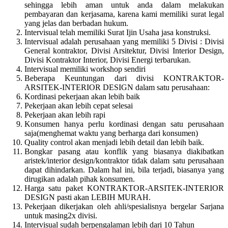
sehingga lebih aman untuk anda dalam melakukan
pembayaran dan kerjasama, karena kami memiliki surat legal
yang jelas dan berbadan hukum.
Intervisual telah memiliki Surat Ijin Usaha jasa konstruksi.
Intervisual adalah perusahaan yang memiliki 5 Divisi : Divisi
General kontraktor, Divisi Arsitektur, Divisi Interior Design,
Divisi Kontraktor Interior, Divisi Energi terbarukan.
Intervisual memiliki workshop sendiri
Beberapa Keuntungan dari divisi KONTRAKTOR-
ARSITEK-INTERIOR DESIGN dalam satu perusahaan:
Kordinasi pekerjaan akan lebih baik
Pekerjaan akan lebih cepat selesai
Pekerjaan akan lebih rapi
Konsumen hanya perlu kordinasi dengan satu perusahaan
saja(menghemat waktu yang berharga dari konsumen)
Quality control akan menjadi lebih detail dan lebih baik.
Bongkar pasang atau konflik yang biasanya diakibatkan
aristek/interior design/kontraktor tidak dalam satu perusahaan
dapat dihindarkan. Dalam hal ini, bila terjadi, biasanya yang
dirugikan adalah pihak konsumen.
Harga satu paket KONTRAKTOR-ARSITEK-INTERIOR
DESIGN pasti akan LEBIH MURAH.
Pekerjaan dikerjakan oleh ahli/spesialisnya bergelar Sarjana
untuk masing2x divisi.
Intervisual sudah berpengalaman lebih dari 10 Tahun