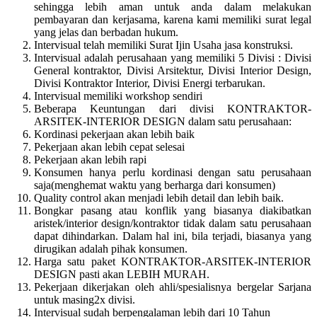
sehingga lebih aman untuk anda dalam melakukan
pembayaran dan kerjasama, karena kami memiliki surat legal
yang jelas dan berbadan hukum.
Intervisual telah memiliki Surat Ijin Usaha jasa konstruksi.
Intervisual adalah perusahaan yang memiliki 5 Divisi : Divisi
General kontraktor, Divisi Arsitektur, Divisi Interior Design,
Divisi Kontraktor Interior, Divisi Energi terbarukan.
Intervisual memiliki workshop sendiri
Beberapa Keuntungan dari divisi KONTRAKTOR-
ARSITEK-INTERIOR DESIGN dalam satu perusahaan:
Kordinasi pekerjaan akan lebih baik
Pekerjaan akan lebih cepat selesai
Pekerjaan akan lebih rapi
Konsumen hanya perlu kordinasi dengan satu perusahaan
saja(menghemat waktu yang berharga dari konsumen)
Quality control akan menjadi lebih detail dan lebih baik.
Bongkar pasang atau konflik yang biasanya diakibatkan
aristek/interior design/kontraktor tidak dalam satu perusahaan
dapat dihindarkan. Dalam hal ini, bila terjadi, biasanya yang
dirugikan adalah pihak konsumen.
Harga satu paket KONTRAKTOR-ARSITEK-INTERIOR
DESIGN pasti akan LEBIH MURAH.
Pekerjaan dikerjakan oleh ahli/spesialisnya bergelar Sarjana
untuk masing2x divisi.
Intervisual sudah berpengalaman lebih dari 10 Tahun