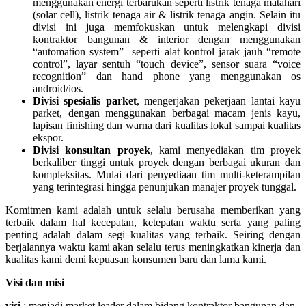
menggunakan energi terbarukan seperti listrik tenaga matahari
(solar cell), listrik tenaga air & listrik tenaga angin. Selain itu
divisi ini juga memfokuskan untuk melengkapi divisi
kontraktor bangunan & interior dengan menggunakan
“automation system” seperti alat kontrol jarak jauh “remote
control”, layar sentuh “touch device”, sensor suara “voice
recognition” dan hand phone yang menggunakan os
android/ios.
Divisi spesialis parket
, mengerjakan pekerjaan lantai kayu
parket, dengan menggunakan berbagai macam jenis kayu,
lapisan finishing dan warna dari kualitas lokal sampai kualitas
ekspor.
Divisi konsultan proyek
, kami menyediakan tim proyek
berkaliber tinggi untuk proyek dengan berbagai ukuran dan
kompleksitas. Mulai dari penyediaan tim multi-keterampilan
yang terintegrasi hingga penunjukan manajer proyek tunggal.
Komitmen kami adalah untuk selalu berusaha memberikan yang
terbaik dalam hal kecepatan, ketepatan waktu serta yang paling
penting adalah dalam segi kualitas yang terbaik. Seiring dengan
berjalannya waktu kami akan selalu terus meningkatkan kinerja dan
kualitas kami demi kepuasan konsumen baru dan lama kami.
Visi dan misi
visi
: menjadi market leader dalam bidang kontraktor bangunan dan