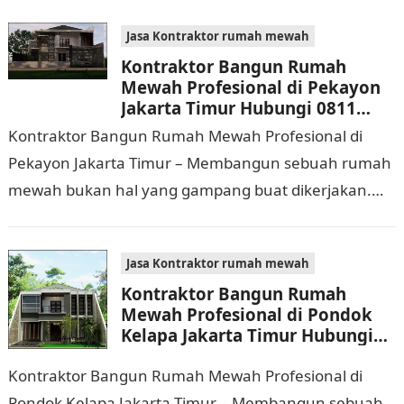
yang cukup banyak, di…
Jasa Kontraktor rumah mewah
Kontraktor Bangun Rumah
Mewah Profesional di Pekayon
Jakarta Timur Hubungi 0811
9933 588
Kontraktor Bangun Rumah Mewah Profesional di
Pekayon Jakarta Timur – Membangun sebuah rumah
mewah bukan hal yang gampang buat dikerjakan.
Selain membutuhkan waktu dan biaya yang cukup
banyak, di…
Jasa Kontraktor rumah mewah
Kontraktor Bangun Rumah
Mewah Profesional di Pondok
Kelapa Jakarta Timur Hubungi
0811 9933 588
Kontraktor Bangun Rumah Mewah Profesional di
Pondok Kelapa Jakarta Timur – Membangun sebuah