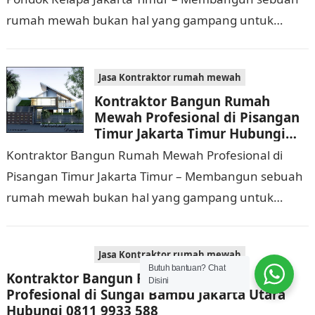
rumah mewah bukan hal yang gampang untuk
dikerjakan. Tidak cuma memerlukan waktu dan biaya
yang cukup…
Jasa Kontraktor rumah mewah
Kontraktor Bangun Rumah
Mewah Profesional di Pisangan
Timur Jakarta Timur Hubungi
0811 9933 588
Kontraktor Bangun Rumah Mewah Profesional di
Pisangan Timur Jakarta Timur – Membangun sebuah
rumah mewah bukan hal yang gampang untuk
dilaksanakan. Selain memerlukan waktu dan biaya
yang cukup banyak,…
Jasa Kontraktor rumah mewah
Butuh bantuan? Chat
Kontraktor Bangun Rumah Mewah
Disini
Profesional di Sungai Bambu Jakarta Utara
Hubungi 0811 9933 588