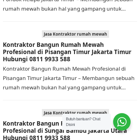
rumah mewah bukan hal yang gampang untuk
dikerjakan. Tidak cuma memerlukan waktu dan biaya
yang cukup…
Jasa Kontraktor rumah mewah
Kontraktor Bangun Rumah Mewah
Profesional di Pisangan Timur Jakarta Timur
Hubungi 0811 9933 588
Kontraktor Bangun Rumah Mewah Profesional di
Pisangan Timur Jakarta Timur – Membangun sebuah
rumah mewah bukan hal yang gampang untuk
dilaksanakan. Selain memerlukan waktu dan biaya
yang cukup banyak,…
Jasa Kontraktor rumah mewah
Butuh bantuan? Chat
Kontraktor Bangun Rumah Mewah
Disini
Profesional di Sungai Bambu Jakarta Utara
Hubungi 0811 9933 588