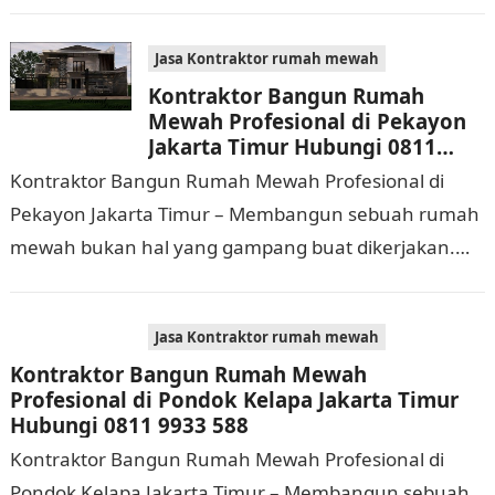
dilaksanakan. Selain memerlukan waktu dan biaya
yang cukup banyak, di…
Jasa Kontraktor rumah mewah
Kontraktor Bangun Rumah
Mewah Profesional di Pekayon
Jakarta Timur Hubungi 0811
9933 588
Kontraktor Bangun Rumah Mewah Profesional di
Pekayon Jakarta Timur – Membangun sebuah rumah
mewah bukan hal yang gampang buat dikerjakan.
Selain membutuhkan waktu dan biaya yang cukup
banyak, di…
Jasa Kontraktor rumah mewah
Kontraktor Bangun Rumah Mewah
Profesional di Pondok Kelapa Jakarta Timur
Hubungi 0811 9933 588
Kontraktor Bangun Rumah Mewah Profesional di
Pondok Kelapa Jakarta Timur – Membangun sebuah