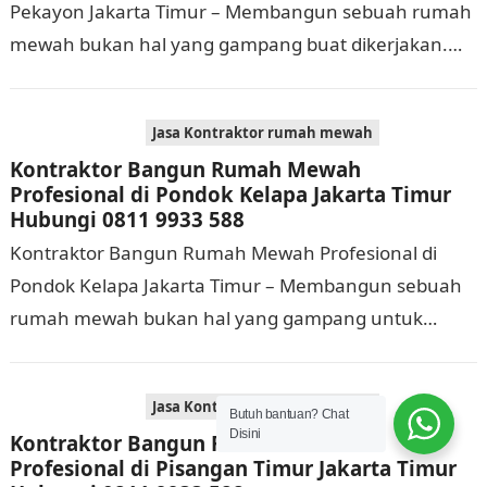
Pekayon Jakarta Timur – Membangun sebuah rumah
mewah bukan hal yang gampang buat dikerjakan.
Selain membutuhkan waktu dan biaya yang cukup
banyak, di…
Jasa Kontraktor rumah mewah
Kontraktor Bangun Rumah Mewah
Profesional di Pondok Kelapa Jakarta Timur
Hubungi 0811 9933 588
Kontraktor Bangun Rumah Mewah Profesional di
Pondok Kelapa Jakarta Timur – Membangun sebuah
rumah mewah bukan hal yang gampang untuk
dikerjakan. Tidak cuma memerlukan waktu dan biaya
yang cukup…
Jasa Kontraktor rumah mewah
Butuh bantuan? Chat
Disini
Kontraktor Bangun Rumah Mewah
Profesional di Pisangan Timur Jakarta Timur