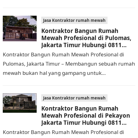
dijalankan. Tidak hanya memerlukan waktu dan
biaya yang cukup…
Jasa Kontraktor rumah mewah
Kontraktor Bangun Rumah
Mewah Profesional di Pulomas,
Jakarta Timur Hubungi 0811
9933 588
Kontraktor Bangun Rumah Mewah Profesional di
Pulomas, Jakarta Timur – Membangun sebuah rumah
mewah bukan hal yang gampang untuk
dilaksanakan. Selain memerlukan waktu dan biaya
yang cukup banyak, di…
Jasa Kontraktor rumah mewah
Kontraktor Bangun Rumah
Mewah Profesional di Pekayon
Jakarta Timur Hubungi 0811
9933 588
Kontraktor Bangun Rumah Mewah Profesional di