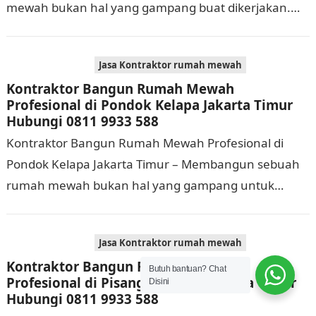
mewah bukan hal yang gampang buat dikerjakan.
Selain membutuhkan waktu dan biaya yang cukup
banyak, di…
Jasa Kontraktor rumah mewah
Kontraktor Bangun Rumah Mewah
Profesional di Pondok Kelapa Jakarta Timur
Hubungi 0811 9933 588
Kontraktor Bangun Rumah Mewah Profesional di
Pondok Kelapa Jakarta Timur – Membangun sebuah
rumah mewah bukan hal yang gampang untuk
dikerjakan. Tidak cuma memerlukan waktu dan biaya
yang cukup…
Jasa Kontraktor rumah mewah
Kontraktor Bangun Rumah Mewah
Butuh bantuan? Chat
Profesional di Pisangan Timur Jakarta Timur
Disini
Hubungi 0811 9933 588