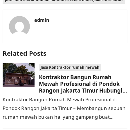
admin
Related Posts
Jasa Kontraktor rumah mewah
Kontraktor Bangun Rumah
Mewah Profesional di Pondok
Rangon Jakarta Timur Hubungi
0811 9933 588
Kontraktor Bangun Rumah Mewah Profesional di
Pondok Rangon Jakarta Timur – Membangun sebuah
rumah mewah bukan hal yang gampang buat
dijalankan. Tidak hanya memerlukan waktu dan