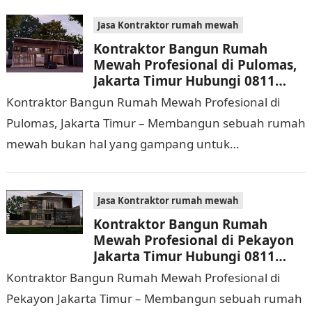
biaya yang cukup…
Jasa Kontraktor rumah mewah
Kontraktor Bangun Rumah
Mewah Profesional di Pulomas,
Jakarta Timur Hubungi 0811
9933 588
Kontraktor Bangun Rumah Mewah Profesional di
Pulomas, Jakarta Timur – Membangun sebuah rumah
mewah bukan hal yang gampang untuk
dilaksanakan. Selain memerlukan waktu dan biaya
yang cukup banyak, di…
Jasa Kontraktor rumah mewah
Kontraktor Bangun Rumah
Mewah Profesional di Pekayon
Jakarta Timur Hubungi 0811
9933 588
Kontraktor Bangun Rumah Mewah Profesional di
Pekayon Jakarta Timur – Membangun sebuah rumah