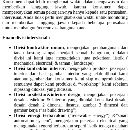
Konsumen dapat lebih menghemat waktu dalam pengawasan dan
memberikan tanggung jawab, karena konsumen dapat
mempercayakan semua pekerjaan-nya hanya kepada satu perusahan,
intervisual. Anda tidak perlu menghabiskan waktu untuk monitoring
dan memberikan tanggung jawab kepada beberapa perusahaan
untuk membangun/merenovasi bangunan anda.
Enam divisi intervisual :
Divisi kontraktor umum
, mengerjakan pembangunan dari
tanah kosong sampai menjadi sebuah bangunan, didalam
divisi ini kami juga mengerjakan juga pekerjaan listrik (
mechanical electrical) & taman ( landscape).
Divisi kontraktor interior
, mengerjakan produksi pekerjaan
interior dari hasil gambar interior yang telah dibuat kami
ataupun gambar dari konsumen kami siap memproduksinya,
semuanya dapat kami produksi di “workshop” kami sebelum
dipasang dilokasi yang didisain.
Divisi arsitektur&interior design
, mengerjakan pekerjaan
desain arsitektur & interior yang dimulai konsultasi desain,
desain denah 2 dimensi, ilustrasi gambar 3 dimensi dan
gambar kerja (”as build drawing”).
Divisi energi terbarukan
(“renewable energy”) &”smart
automation system“, mengerjakan pekerjaan electrical yang
menggunakan energi terbarukan seperti listrik tenaga matahari