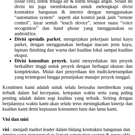
(solar cell), listrik tenaga air & listrik tenaga angin. Selain itu
divisi ini juga memfokuskan untuk melengkapi divisi
kontraktor bangunan & interior dengan menggunakan
“automation system” seperti alat kontrol jarak jauh “remote
control”, layar sentuh “touch device”, sensor suara “voice
recognition” dan hand phone yang menggunakan os
android/ios.
Divisi spesialis parket
, mengerjakan pekerjaan lantai kayu
parket, dengan menggunakan berbagai macam jenis kayu,
lapisan finishing dan warna dari kualitas lokal sampai kualitas
ekspor.
Divisi konsultan proyek
, kami menyediakan tim proyek
berkaliber tinggi untuk proyek dengan berbagai ukuran dan
kompleksitas. Mulai dari penyediaan tim multi-keterampilan
yang terintegrasi hingga penunjukan manajer proyek tunggal.
Komitmen kami adalah untuk selalu berusaha memberikan yang
terbaik dalam hal kecepatan, ketepatan waktu serta yang paling
penting adalah dalam segi kualitas yang terbaik. Seiring dengan
berjalannya waktu kami akan selalu terus meningkatkan kinerja dan
kualitas kami demi kepuasan konsumen baru dan lama kami.
Visi dan misi
visi
: menjadi market leader dalam bidang kontraktor bangunan dan
interior yang menggunakan “smart automation system & renewable