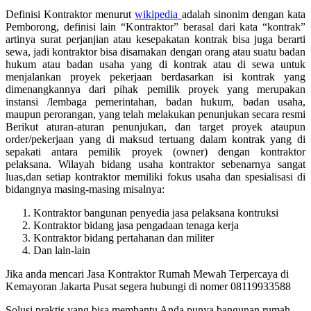
Definisi Kontraktor menurut
wikipedia
adalah sinonim dengan kata
Pemborong, definisi lain “Kontraktor” berasal dari kata “kontrak”
artinya surat perjanjian atau kesepakatan kontrak bisa juga berarti
sewa, jadi kontraktor bisa disamakan dengan orang atau suatu badan
hukum atau badan usaha yang di kontrak atau di sewa untuk
menjalankan proyek pekerjaan berdasarkan isi kontrak yang
dimenangkannya dari pihak pemilik proyek yang merupakan
instansi /lembaga pemerintahan, badan hukum, badan usaha,
maupun perorangan, yang telah melakukan penunjukan secara resmi
Berikut aturan-aturan penunjukan, dan target proyek ataupun
order/pekerjaan yang di maksud tertuang dalam kontrak yang di
sepakati antara pemilik proyek (owner) dengan kontraktor
pelaksana. Wilayah bidang usaha kontraktor sebenarnya sangat
luas,dan setiap kontraktor memiliki fokus usaha dan spesialisasi di
bidangnya masing-masing misalnya:
Kontraktor bangunan penyedia jasa pelaksana kontruksi
Kontraktor bidang jasa pengadaan tenaga kerja
Kontraktor bidang pertahanan dan militer
Dan lain-lain
Jika anda mencari Jasa Kontraktor Rumah Mewah Terpercaya di
Kemayoran Jakarta Pusat segera hubungi di nomer 08119933588
Solusi praktis yang bisa membantu Anda punya bangunan rumah