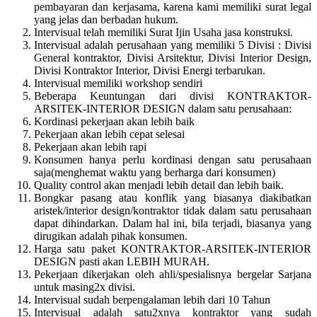
pembayaran dan kerjasama, karena kami memiliki surat legal
yang jelas dan berbadan hukum.
Intervisual telah memiliki Surat Ijin Usaha jasa konstruksi.
Intervisual adalah perusahaan yang memiliki 5 Divisi : Divisi
General kontraktor, Divisi Arsitektur, Divisi Interior Design,
Divisi Kontraktor Interior, Divisi Energi terbarukan.
Intervisual memiliki workshop sendiri
Beberapa Keuntungan dari divisi KONTRAKTOR-
ARSITEK-INTERIOR DESIGN dalam satu perusahaan:
Kordinasi pekerjaan akan lebih baik
Pekerjaan akan lebih cepat selesai
Pekerjaan akan lebih rapi
Konsumen hanya perlu kordinasi dengan satu perusahaan
saja(menghemat waktu yang berharga dari konsumen)
Quality control akan menjadi lebih detail dan lebih baik.
Bongkar pasang atau konflik yang biasanya diakibatkan
aristek/interior design/kontraktor tidak dalam satu perusahaan
dapat dihindarkan. Dalam hal ini, bila terjadi, biasanya yang
dirugikan adalah pihak konsumen.
Harga satu paket KONTRAKTOR-ARSITEK-INTERIOR
DESIGN pasti akan LEBIH MURAH.
Pekerjaan dikerjakan oleh ahli/spesialisnya bergelar Sarjana
untuk masing2x divisi.
Intervisual sudah berpengalaman lebih dari 10 Tahun
Intervisual adalah satu2xnya kontraktor yang sudah