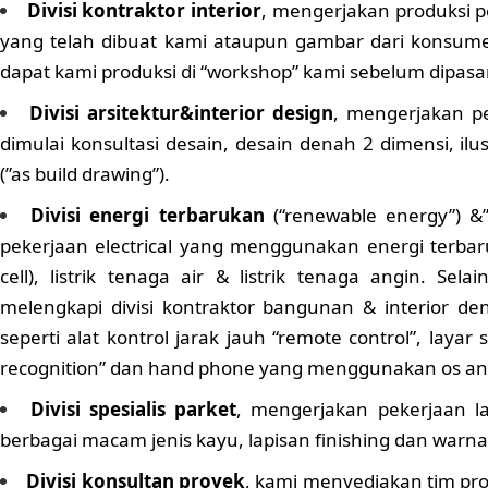
Divisi kontraktor interior
, mengerjakan produksi pe
yang telah dibuat kami ataupun gambar dari konsu
dapat kami produksi di “workshop” kami sebelum dipasan
Divisi arsitektur&interior design
, mengerjakan pe
dimulai konsultasi desain, desain denah 2 dimensi, il
(”as build drawing”).
Divisi energi terbarukan
(“renewable energy”) &
pekerjaan electrical yang menggunakan energi terbaruk
cell), listrik tenaga air & listrik tenaga angin. Sel
melengkapi divisi kontraktor bangunan & interior 
seperti alat kontrol jarak jauh “remote control”, layar
recognition” dan hand phone yang menggunakan os and
Divisi spesialis parket
, mengerjakan pekerjaan 
berbagai macam jenis kayu, lapisan finishing dan warna d
Divisi konsultan proyek
, kami menyediakan tim pro