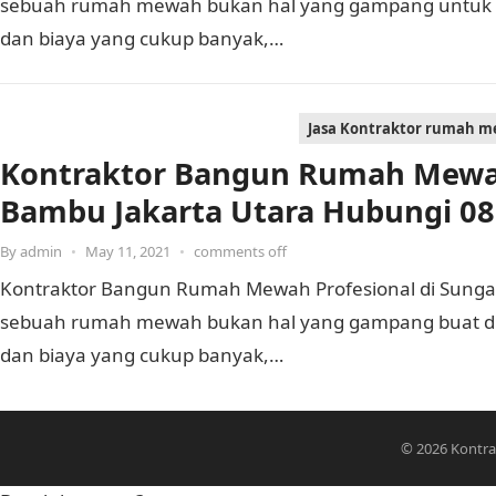
sebuah rumah mewah bukan hal yang gampang untuk d
dan biaya yang cukup banyak,…
Jasa Kontraktor rumah 
Kontraktor Bangun Rumah Mewah
Bambu Jakarta Utara Hubungi 08
By
admin
•
May 11, 2021
•
comments off
Kontraktor Bangun Rumah Mewah Profesional di Sung
sebuah rumah mewah bukan hal yang gampang buat di
dan biaya yang cukup banyak,…
© 2026
Kontr