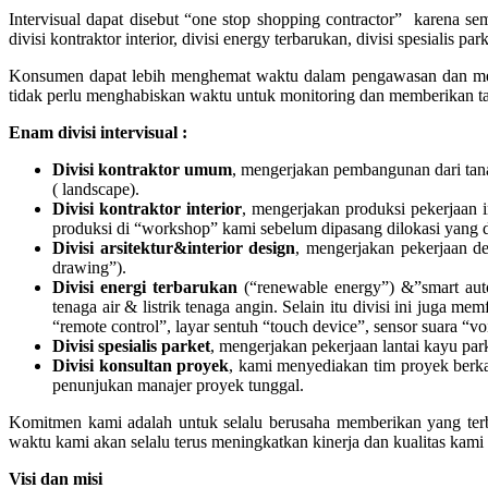
Intervisual dapat disebut “one stop shopping contractor” karena se
divisi kontraktor interior, divisi energy terbarukan, divisi spesialis
Konsumen dapat lebih menghemat waktu dalam pengawasan dan mem
tidak perlu menghabiskan waktu untuk monitoring dan memberikan 
Enam divisi intervisual :
Divisi kontraktor umum
, mengerjakan pembangunan dari tana
( landscape).
Divisi kontraktor interior
, mengerjakan produksi pekerjaan 
produksi di “workshop” kami sebelum dipasang dilokasi yang d
Divisi arsitektur&interior design
, mengerjakan pekerjaan des
drawing”).
Divisi energi terbarukan
(“renewable energy”) &”smart autom
tenaga air & listrik tenaga angin. Selain itu divisi ini juga
“remote control”, layar sentuh “touch device”, sensor suara “
Divisi spesialis parket
, mengerjakan pekerjaan lantai kayu par
Divisi konsultan proyek
, kami menyediakan tim proyek berkal
penunjukan manajer proyek tunggal.
Komitmen kami adalah untuk selalu berusaha memberikan yang terbai
waktu kami akan selalu terus meningkatkan kinerja dan kualitas ka
Visi dan misi