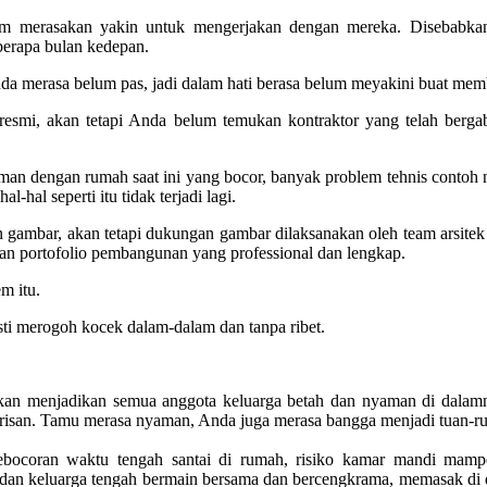
elum merasakan yakin untuk mengerjakan dengan mereka. Disebabk
erapa bulan kedepan.
nda merasa belum pas, jadi dalam hati berasa belum meyakini buat mem
a resmi, akan tetapi Anda belum temukan kontraktor yang telah be
dengan rumah saat ini yang bocor, banyak problem tehnis contoh nya 
-hal seperti itu tidak terjadi lagi.
 gambar, akan tetapi dukungan gambar dilaksanakan oleh team arsitek 
dan portofolio pembangunan yang professional dan lengkap.
em itu.
 merogoh kocek dalam-dalam dan tanpa ribet.
, akan menjadikan semua anggota keluarga betah dan nyaman di dala
risan. Tamu merasa nyaman, Anda juga merasa bangga menjadi tuan-r
bocoran waktu tengah santai di rumah, risiko kamar mandi mampet a
dan keluarga tengah bermain bersama dan bercengkrama, memasak di