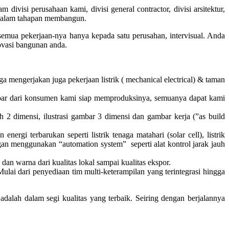
visi perusahaan kami, divisi general contractor, divisi arsitektur,
kan dalam tahapan membangun.
a pekerjaan-nya hanya kepada satu perusahan, intervisual. Anda
vasi bangunan anda.
 mengerjakan juga pekerjaan listrik ( mechanical electrical) & taman
gambar dari konsumen kami siap memproduksinya, semuanya dapat kami
ah 2 dimensi, ilustrasi gambar 3 dimensi dan gambar kerja (”as build
gi terbarukan seperti listrik tenaga matahari (solar cell), listrik
ngan menggunakan “automation system” seperti alat kontrol jarak jauh
an warna dari kualitas lokal sampai kualitas ekspor.
lai dari penyediaan tim multi-keterampilan yang terintegrasi hingga
dalah dalam segi kualitas yang terbaik. Seiring dengan berjalannya