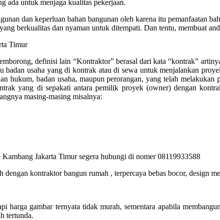
 ada untuk menjaga kualitas pekerjaan.
unan dan keperluan bahan bangunan oleh karena itu pemanfaatan bahan 
yang berkualitas dan nyaman untuk ditempati. Dan tentu, membuat anda
borong, definisi lain “Kontraktor” berasal dari kata “kontrak” artinya 
u badan usaha yang di kontrak atau di sewa untuk menjalankan proye
dan hukum, badan usaha, maupun perorangan, yang telah melakukan pen
trak yang di sepakati antara pemilik proyek (owner) dengan kontra
bidangnya masing-masing misalnya:
e Kambang Jakarta Timur segera hubungi di nomer 08119933588
 dengan kontraktor bangun rumah , terpercaya bebas bocor, design mem
pi harga gambar ternyata tidak murah, sementara apabila membangun
 tertunda.