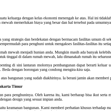
ai suatu keluarga dengan kelas ekonomi menengah ke atas. Hal ini ti
mewah memerlukan biaya yang besar dan hal tersebut pada umumnya 
ea yang strategis dan berdekatan dengan bermacam fasilitas umum di se
 mempermudah para penghuni untuk mengakses fasilitas-fasilitas itu setiap
h rumah mewah menjadi hunian anda. Mungkin masih ada banyak kelebih
 untuk tinggal di dalam rumah mewah, lalu dimanakah rumah itu seharu
enting di sini lantaran molornya pembangunan dapat berarti keluar ua
. Beda dengan borongan yang condong mengira-kira saja.
tas bangunan yang sudah diakhirinya. Ia berani jamin akan memberi 
akarta Timur
 para penghuninya. Oleh karena itu, kami berharap bisa ikut serta 
dengan design yang sesuai impian anda.
 yaitu keamanan bangunan. Kami memberi perhatian khusus terhadap mat