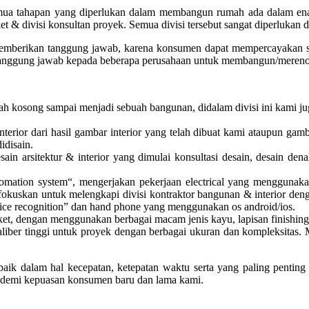
mua tahapan yang diperlukan dalam membangun rumah ada dalam enam di
 parket & divisi konsultan proyek. Semua divisi tersebut sangat diperlu
berikan tanggung jawab, karena konsumen dapat mempercayakan semu
tanggung jawab kepada beberapa perusahaan untuk membangun/mereno
h kosong sampai menjadi sebuah bangunan, didalam divisi ini kami juga
interior dari hasil gambar interior yang telah dibuat kami ataupun 
idisain.
ain arsitektur & interior yang dimulai konsultasi desain, desain den
ation system“, mengerjakan pekerjaan electrical yang menggunakan ener
 memfokuskan untuk melengkapi divisi kontraktor bangunan & interior de
voice recognition” dan hand phone yang menggunakan os android/ios.
ket, dengan menggunakan berbagai macam jenis kayu, lapisan finishing d
iber tinggi untuk proyek dengan berbagai ukuran dan kompleksitas. Mu
k dalam hal kecepatan, ketepatan waktu serta yang paling penting a
mi demi kepuasan konsumen baru dan lama kami.