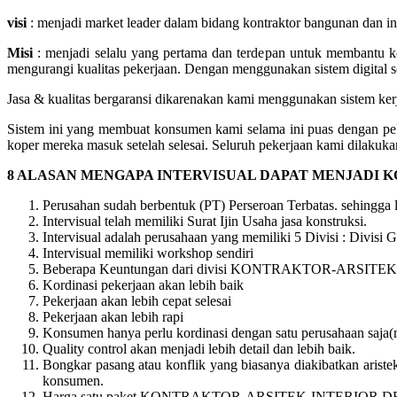
visi
: menjadi market leader dalam bidang kontraktor bangunan dan i
Misi
: menjadi selalu yang pertama dan terdepan untuk membantu k
mengurangi kualitas pekerjaan. Dengan menggunakan sistem digital sop
Jasa & kualitas bergaransi dikarenakan kami menggunakan sistem kerja
Sistem ini yang membuat konsumen kami selama ini puas dengan pe
koper mereka masuk setelah selesai. Seluruh pekerjaan kami dilakukan
8 ALASAN MENGAPA INTERVISUAL DAPAT MENJADI 
Perusahan sudah berbentuk (PT) Perseroan Terbatas. sehingga
Intervisual telah memiliki Surat Ijin Usaha jasa konstruksi.
Intervisual adalah perusahaan yang memiliki 5 Divisi : Divisi Ge
Intervisual memiliki workshop sendiri
Beberapa Keuntungan dari divisi KONTRAKTOR-ARSITEK-
Kordinasi pekerjaan akan lebih baik
Pekerjaan akan lebih cepat selesai
Pekerjaan akan lebih rapi
Konsumen hanya perlu kordinasi dengan satu perusahaan saja
Quality control akan menjadi lebih detail dan lebih baik.
Bongkar pasang atau konflik yang biasanya diakibatkan aristek/
konsumen.
Harga satu paket KONTRAKTOR-ARSITEK-INTERIOR DE