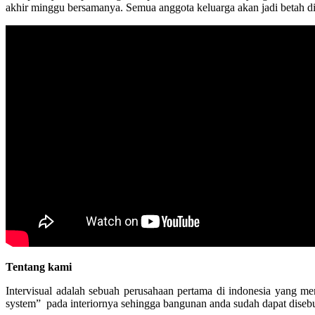
akhir minggu bersamanya. Semua anggota keluarga akan jadi betah d
Tentang kami
Intervisual adalah sebuah perusahaan pertama di indonesia yang m
system” pada interiornya sehingga bangunan anda sudah dapat disebut 