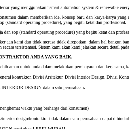
nterior yang menggunakan “smart automation system & renewable ener
onsumen dalam memberikan ide, konsep baru dan karya-karya yang un
 (standard operating procedure), yang begitu ketat dan proffesional.
 dan sop (standard operating procedure) yang begitu ketat dan professi
kerjaan kami dan tidak merasa tidak direpotkan, dalam hal bangun 
 secara tersistemasi. Sistem kami akan kami jelaskan secara detail pad
KONTRAKTOR ANDA YANG BAIK.
 lebih aman untuk anda dalam melakukan pembayaran dan kerjasama, ka
neral kontraktor, Divisi Arsitektur, Divisi Interior Design, Divisi Kontr
INTERIOR DESIGN dalam satu perusahaan:
(menghemat waktu yang berharga dari konsumen)
interior design/kontraktor tidak dalam satu perusahaan dapat dihindark
SIGN pasti akan LEBIH MURAH.