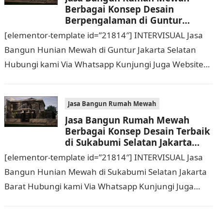
Berbagai Konsep Desain
Berpengalaman di Guntur
Jakarta Selatan Hubungi 0811
[elementor-template id=”21814″] INTERVISUAL Jasa
9933 588
Bangun Hunian Mewah di Guntur Jakarta Selatan
Hubungi kami Via Whatsapp Kunjungi Juga Website
Resmi Kami intervisual.co.id Jasa Bangun Rumah
Mewah Berbagai Konsep Desain…
Jasa Bangun Rumah Mewah
Jasa Bangun Rumah Mewah
Berbagai Konsep Desain Terbaik
di Sukabumi Selatan Jakarta
Barat Hubungi 0811 9933 588
[elementor-template id=”21814″] INTERVISUAL Jasa
Bangun Hunian Mewah di Sukabumi Selatan Jakarta
Barat Hubungi kami Via Whatsapp Kunjungi Juga
Website Resmi Kami intervisual.co.id Jasa Bangun
Rumah Mewah Berbagai Konsep…