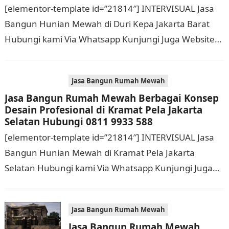
Barat Hubungi 0811 9933 588
[elementor-template id=”21814″] INTERVISUAL Jasa
Bangun Hunian Mewah di Duri Kepa Jakarta Barat
Hubungi kami Via Whatsapp Kunjungi Juga Website
Resmi Kami intervisual.co.id Jasa Bangun Rumah
Mewah Berbagai Konsep…
Jasa Bangun Rumah Mewah
Jasa Bangun Rumah Mewah Berbagai Konsep
Desain Profesional di Kramat Pela Jakarta
Selatan Hubungi 0811 9933 588
[elementor-template id=”21814″] INTERVISUAL Jasa
Bangun Hunian Mewah di Kramat Pela Jakarta
Selatan Hubungi kami Via Whatsapp Kunjungi Juga
Website Resmi Kami intervisual.co.id Jasa Bangun
Rumah Mewah Berbagai Konsep…
Jasa Bangun Rumah Mewah
Jasa Bangun Rumah Mewah