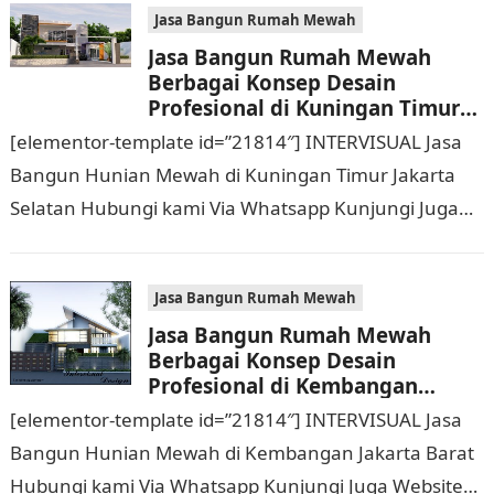
Jasa Bangun Rumah Mewah
Jasa Bangun Rumah Mewah
Berbagai Konsep Desain
Profesional di Kuningan Timur
Jakarta Selatan Hubungi 0811
[elementor-template id=”21814″] INTERVISUAL Jasa
9933 588
Bangun Hunian Mewah di Kuningan Timur Jakarta
Selatan Hubungi kami Via Whatsapp Kunjungi Juga
Website Resmi Kami intervisual.co.id Jasa Bangun
Rumah Mewah Berbagai Konsep…
Jasa Bangun Rumah Mewah
Jasa Bangun Rumah Mewah
Berbagai Konsep Desain
Profesional di Kembangan
Jakarta Barat Hubungi 0811
[elementor-template id=”21814″] INTERVISUAL Jasa
9933 588
Bangun Hunian Mewah di Kembangan Jakarta Barat
Hubungi kami Via Whatsapp Kunjungi Juga Website