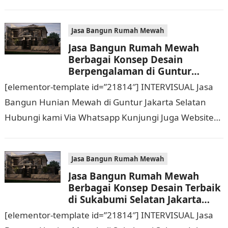
Website Resmi Kami intervisual.co.id Jasa Bangun
Rumah Mewah Berbagai Konsep…
Jasa Bangun Rumah Mewah
Jasa Bangun Rumah Mewah
Berbagai Konsep Desain
Berpengalaman di Guntur
Jakarta Selatan Hubungi 0811
[elementor-template id=”21814″] INTERVISUAL Jasa
9933 588
Bangun Hunian Mewah di Guntur Jakarta Selatan
Hubungi kami Via Whatsapp Kunjungi Juga Website
Resmi Kami intervisual.co.id Jasa Bangun Rumah
Mewah Berbagai Konsep Desain…
Jasa Bangun Rumah Mewah
Jasa Bangun Rumah Mewah
Berbagai Konsep Desain Terbaik
di Sukabumi Selatan Jakarta
Barat Hubungi 0811 9933 588
[elementor-template id=”21814″] INTERVISUAL Jasa