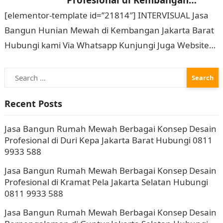
Jakarta Barat Hubungi 0811
[elementor-template id=”21814″] INTERVISUAL Jasa
9933 588
Bangun Hunian Mewah di Kembangan Jakarta Barat
Hubungi kami Via Whatsapp Kunjungi Juga Website
Resmi Kami intervisual.co.id Jasa Bangun Rumah
Search
Mewah Berbagai Konsep Desain…
for:
Recent Posts
Jasa Bangun Rumah Mewah Berbagai Konsep Desain
Profesional di Duri Kepa Jakarta Barat Hubungi 0811
9933 588
Jasa Bangun Rumah Mewah Berbagai Konsep Desain
Profesional di Kramat Pela Jakarta Selatan Hubungi
0811 9933 588
Jasa Bangun Rumah Mewah Berbagai Konsep Desain