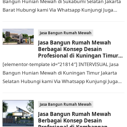
Bangun Hunian Mewah di Sukabumi Selatan Jakarta
Barat Hubungi kami Via Whatsapp Kunjungi Juga
Website Resmi Kami intervisual.co.id Jasa Bangun
Rumah Mewah Berbagai Konsep…
Jasa Bangun Rumah Mewah
Jasa Bangun Rumah Mewah
Berbagai Konsep Desain
Profesional di Kuningan Timur
Jakarta Selatan Hubungi 0811
[elementor-template id=”21814″] INTERVISUAL Jasa
9933 588
Bangun Hunian Mewah di Kuningan Timur Jakarta
Selatan Hubungi kami Via Whatsapp Kunjungi Juga
Website Resmi Kami intervisual.co.id Jasa Bangun
Rumah Mewah Berbagai Konsep…
Jasa Bangun Rumah Mewah
Jasa Bangun Rumah Mewah
Berbagai Konsep Desain
Profesional di Kembangan