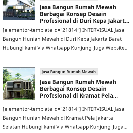
Jasa Bangun Rumah Mewah
Berbagai Konsep Desain
Profesional di Duri Kepa Jakarta
Barat Hubungi 0811 9933 588
[elementor-template id=”21814″] INTERVISUAL Jasa
Bangun Hunian Mewah di Duri Kepa Jakarta Barat
Hubungi kami Via Whatsapp Kunjungi Juga Website
Resmi Kami intervisual.co.id Jasa Bangun Rumah
Mewah Berbagai Konsep…
Jasa Bangun Rumah Mewah
Jasa Bangun Rumah Mewah
Berbagai Konsep Desain
Profesional di Kramat Pela
Jakarta Selatan Hubungi 0811
[elementor-template id=”21814″] INTERVISUAL Jasa
9933 588
Bangun Hunian Mewah di Kramat Pela Jakarta
Selatan Hubungi kami Via Whatsapp Kunjungi Juga