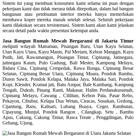
Sistem ini yang membuat konsumen kami selama ini puas dengan
pekerjaan kami dan tidak merasa tidak direpotkan, dalam hal bangun
bangunan atau pembuatan interior mereka hanya memerlukan
membawa koper mereka masuk setelah selesai. Seluruh pekerjaan
kami dilakukan secara tersistemasi. Sistem kami akan kami jelaskan
secara detail pada waktu presentasi ketempat anda.
Jasa Bangun Rumah Mewah Bergaransi di Jakarta Timur
meliputi wilayah Matraman, Pisangan Baru, Utan Kayu Selatan,
Utan Kayu Utara, Kayu Manis, Pal Meriam, Kebon Manggis, Kayu
Putih, Jati, Rawamangun, Pisangan Timur, Cipinang, Jatinegara,
jatinegara Kaum, Pulo Gadung, Bali Mester, Kampung Melayu,
Bidara Cina, Cipinang Cempedak, Rawa Bunga, Cipinang Besar
Selatan, Cipinang Besar Utara, Cipinang Muara, Pondok Bambu,
Duren Sawit, Pondok Kelapa, Malaka Jaya, Malaka Sari, Pondok
Kopi, Klender, Kramat jati, Batu Ampar, Bale Kambang, Kampung
Tengah, Dukuh, Pinang Ranti, Makasar, Halim Perdanakusumah,
Cipinang Melayu, Cawang , Cililitan, Kebon Pala, Pasar Rebo,
Pekayon, Cibubur, Kelapa Dua Wetan, Ciracas, Susukan, Gedong,
Cijantung, Baru, Kalisari, Lubang Buaya, Ceger, Rambutan,
Cipayung, Munjul, Pondok Rangon , Cilangkap, Setu , Bambu
Apus, Cakung, Cakung Timur, Rawa Terate , Penggilingan, Pulo
Gebang, Ujung.