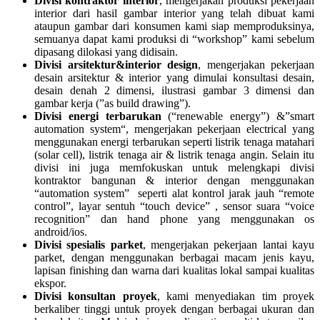
Divisi kontraktor interior
, mengerjakan produksi pekerjaan
interior dari hasil gambar interior yang telah dibuat kami
ataupun gambar dari konsumen kami siap memproduksinya,
semuanya dapat kami produksi di “workshop” kami sebelum
dipasang dilokasi yang didisain.
Divisi arsitektur&interior design
, mengerjakan pekerjaan
desain arsitektur & interior yang dimulai konsultasi desain,
desain denah 2 dimensi, ilustrasi gambar 3 dimensi dan
gambar kerja (”as build drawing”).
Divisi energi terbarukan
(“renewable energy”) &”smart
automation system“, mengerjakan pekerjaan electrical yang
menggunakan energi terbarukan seperti listrik tenaga matahari
(solar cell), listrik tenaga air & listrik tenaga angin. Selain itu
divisi ini juga memfokuskan untuk melengkapi divisi
kontraktor bangunan & interior dengan menggunakan
“automation system” seperti alat kontrol jarak jauh “remote
control”, layar sentuh “touch device” , sensor suara “voice
recognition” dan hand phone yang menggunakan os
android/ios.
Divisi spesialis parket
, mengerjakan pekerjaan lantai kayu
parket, dengan menggunakan berbagai macam jenis kayu,
lapisan finishing dan warna dari kualitas lokal sampai kualitas
ekspor.
Divisi konsultan proyek
, kami menyediakan tim proyek
berkaliber tinggi untuk proyek dengan berbagai ukuran dan