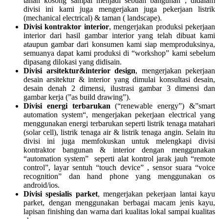
tanah kosong sampai menjadi sebuah bangunan , didalam
divisi ini kami juga mengerjakan juga pekerjaan listrik
(mechanical electrical) & taman ( landscape).
Divisi kontraktor interior
, mengerjakan produksi pekerjaan
interior dari hasil gambar interior yang telah dibuat kami
ataupun gambar dari konsumen kami siap memproduksinya,
semuanya dapat kami produksi di “workshop” kami sebelum
dipasang dilokasi yang didisain.
Divisi arsitektur&interior design
, mengerjakan pekerjaan
desain arsitektur & interior yang dimulai konsultasi desain,
desain denah 2 dimensi, ilustrasi gambar 3 dimensi dan
gambar kerja (”as build drawing”).
Divisi energi terbarukan
(“renewable energy”) &”smart
automation system“, mengerjakan pekerjaan electrical yang
menggunakan energi terbarukan seperti listrik tenaga matahari
(solar cell), listrik tenaga air & listrik tenaga angin. Selain itu
divisi ini juga memfokuskan untuk melengkapi divisi
kontraktor bangunan & interior dengan menggunakan
“automation system” seperti alat kontrol jarak jauh “remote
control”, layar sentuh “touch device” , sensor suara “voice
recognition” dan hand phone yang menggunakan os
android/ios.
Divisi spesialis parket
, mengerjakan pekerjaan lantai kayu
parket, dengan menggunakan berbagai macam jenis kayu,
lapisan finishing dan warna dari kualitas lokal sampai kualitas