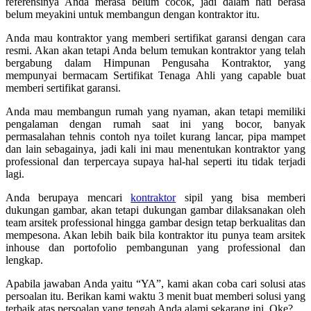
referensinya Anda merasa belum cocok, jadi dalam hati berasa
belum meyakini untuk membangun dengan kontraktor itu.
Anda mau kontraktor yang memberi sertifikat garansi dengan cara
resmi. Akan akan tetapi Anda belum temukan kontraktor yang telah
bergabung dalam Himpunan Pengusaha Kontraktor, yang
mempunyai bermacam Sertifikat Tenaga Ahli yang capable buat
memberi sertifikat garansi.
Anda mau membangun rumah yang nyaman, akan tetapi memiliki
pengalaman dengan rumah saat ini yang bocor, banyak
permasalahan tehnis contoh nya toilet kurang lancar, pipa mampet
dan lain sebagainya, jadi kali ini mau menentukan kontraktor yang
professional dan terpercaya supaya hal-hal seperti itu tidak terjadi
lagi.
Anda berupaya mencari
kontraktor
sipil yang bisa memberi
dukungan gambar, akan tetapi dukungan gambar dilaksanakan oleh
team arsitek professional hingga gambar design tetap berkualitas dan
mempesona. Akan lebih baik bila kontraktor itu punya team arsitek
inhouse dan portofolio pembangunan yang professional dan
lengkap.
Apabila jawaban Anda yaitu “YA”, kami akan coba cari solusi atas
persoalan itu. Berikan kami waktu 3 menit buat memberi solusi yang
terbaik atas persoalan yang tengah Anda alami sekarang ini. Oke?