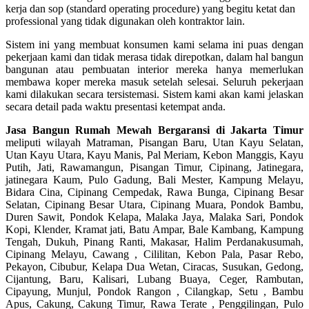
kerja dan sop (standard operating procedure) yang begitu ketat dan
professional yang tidak digunakan oleh kontraktor lain.
Sistem ini yang membuat konsumen kami selama ini puas dengan
pekerjaan kami dan tidak merasa tidak direpotkan, dalam hal bangun
bangunan atau pembuatan interior mereka hanya memerlukan
membawa koper mereka masuk setelah selesai. Seluruh pekerjaan
kami dilakukan secara tersistemasi. Sistem kami akan kami jelaskan
secara detail pada waktu presentasi ketempat anda.
Jasa Bangun Rumah Mewah Bergaransi di Jakarta Timur
meliputi wilayah Matraman, Pisangan Baru, Utan Kayu Selatan,
Utan Kayu Utara, Kayu Manis, Pal Meriam, Kebon Manggis, Kayu
Putih, Jati, Rawamangun, Pisangan Timur, Cipinang, Jatinegara,
jatinegara Kaum, Pulo Gadung, Bali Mester, Kampung Melayu,
Bidara Cina, Cipinang Cempedak, Rawa Bunga, Cipinang Besar
Selatan, Cipinang Besar Utara, Cipinang Muara, Pondok Bambu,
Duren Sawit, Pondok Kelapa, Malaka Jaya, Malaka Sari, Pondok
Kopi, Klender, Kramat jati, Batu Ampar, Bale Kambang, Kampung
Tengah, Dukuh, Pinang Ranti, Makasar, Halim Perdanakusumah,
Cipinang Melayu, Cawang , Cililitan, Kebon Pala, Pasar Rebo,
Pekayon, Cibubur, Kelapa Dua Wetan, Ciracas, Susukan, Gedong,
Cijantung, Baru, Kalisari, Lubang Buaya, Ceger, Rambutan,
Cipayung, Munjul, Pondok Rangon , Cilangkap, Setu , Bambu
Apus, Cakung, Cakung Timur, Rawa Terate , Penggilingan, Pulo