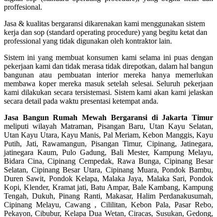
proffesional.
Jasa & kualitas bergaransi dikarenakan kami menggunakan sistem
kerja dan sop (standard operating procedure) yang begitu ketat dan
professional yang tidak digunakan oleh kontraktor lain.
Sistem ini yang membuat konsumen kami selama ini puas dengan
pekerjaan kami dan tidak merasa tidak direpotkan, dalam hal bangun
bangunan atau pembuatan interior mereka hanya memerlukan
membawa koper mereka masuk setelah selesai. Seluruh pekerjaan
kami dilakukan secara tersistemasi. Sistem kami akan kami jelaskan
secara detail pada waktu presentasi ketempat anda.
Jasa Bangun Rumah Mewah Bergaransi di Jakarta Timur
meliputi wilayah Matraman, Pisangan Baru, Utan Kayu Selatan,
Utan Kayu Utara, Kayu Manis, Pal Meriam, Kebon Manggis, Kayu
Putih, Jati, Rawamangun, Pisangan Timur, Cipinang, Jatinegara,
jatinegara Kaum, Pulo Gadung, Bali Mester, Kampung Melayu,
Bidara Cina, Cipinang Cempedak, Rawa Bunga, Cipinang Besar
Selatan, Cipinang Besar Utara, Cipinang Muara, Pondok Bambu,
Duren Sawit, Pondok Kelapa, Malaka Jaya, Malaka Sari, Pondok
Kopi, Klender, Kramat jati, Batu Ampar, Bale Kambang, Kampung
Tengah, Dukuh, Pinang Ranti, Makasar, Halim Perdanakusumah,
Cipinang Melayu, Cawang , Cililitan, Kebon Pala, Pasar Rebo,
Pekayon, Cibubur, Kelapa Dua Wetan, Ciracas, Susukan, Gedong,