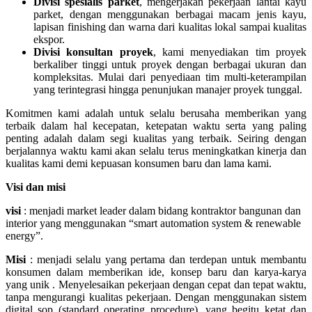
Divisi spesialis parket
, mengerjakan pekerjaan lantai kayu
parket, dengan menggunakan berbagai macam jenis kayu,
lapisan finishing dan warna dari kualitas lokal sampai kualitas
ekspor.
Divisi konsultan proyek
, kami menyediakan tim proyek
berkaliber tinggi untuk proyek dengan berbagai ukuran dan
kompleksitas. Mulai dari penyediaan tim multi-keterampilan
yang terintegrasi hingga penunjukan manajer proyek tunggal.
Komitmen kami adalah untuk selalu berusaha memberikan yang
terbaik dalam hal kecepatan, ketepatan waktu serta yang paling
penting adalah dalam segi kualitas yang terbaik. Seiring dengan
berjalannya waktu kami akan selalu terus meningkatkan kinerja dan
kualitas kami demi kepuasan konsumen baru dan lama kami.
Visi dan misi
visi
: menjadi market leader dalam bidang kontraktor bangunan dan
interior yang menggunakan “smart automation system & renewable
energy”.
Misi
: menjadi selalu yang pertama dan terdepan untuk membantu
konsumen dalam memberikan ide, konsep baru dan karya-karya
yang unik . Menyelesaikan pekerjaan dengan cepat dan tepat waktu,
tanpa mengurangi kualitas pekerjaan. Dengan menggunakan sistem
digital sop (standard operating procedure), yang begitu ketat dan