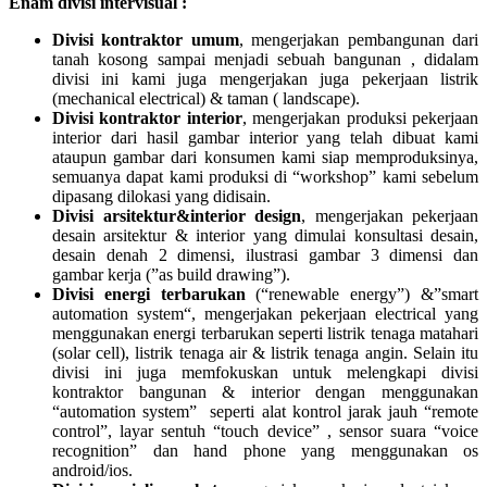
Enam divisi intervisual :
Divisi kontraktor umum
, mengerjakan pembangunan dari
tanah kosong sampai menjadi sebuah bangunan , didalam
divisi ini kami juga mengerjakan juga pekerjaan listrik
(mechanical electrical) & taman ( landscape).
Divisi kontraktor interior
, mengerjakan produksi pekerjaan
interior dari hasil gambar interior yang telah dibuat kami
ataupun gambar dari konsumen kami siap memproduksinya,
semuanya dapat kami produksi di “workshop” kami sebelum
dipasang dilokasi yang didisain.
Divisi arsitektur&interior design
, mengerjakan pekerjaan
desain arsitektur & interior yang dimulai konsultasi desain,
desain denah 2 dimensi, ilustrasi gambar 3 dimensi dan
gambar kerja (”as build drawing”).
Divisi energi terbarukan
(“renewable energy”) &”smart
automation system“, mengerjakan pekerjaan electrical yang
menggunakan energi terbarukan seperti listrik tenaga matahari
(solar cell), listrik tenaga air & listrik tenaga angin. Selain itu
divisi ini juga memfokuskan untuk melengkapi divisi
kontraktor bangunan & interior dengan menggunakan
“automation system” seperti alat kontrol jarak jauh “remote
control”, layar sentuh “touch device” , sensor suara “voice
recognition” dan hand phone yang menggunakan os
android/ios.