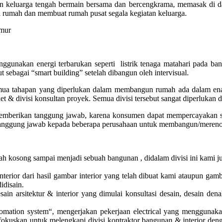
n keluarga tengah bermain bersama dan bercengkrama, memasak di 
i rumah dan membuat rumah pusat segala kegiatan keluarga.
enggunakan energi terbarukan seperti listrik tenaga matahari pada
sebagai “smart building” setelah dibangun oleh intervisual.
mua tahapan yang diperlukan dalam membangun rumah ada dalam enam di
 parket & divisi konsultan proyek. Semua divisi tersebut sangat diperlu
berikan tanggung jawab, karena konsumen dapat mempercayakan semu
tanggung jawab kepada beberapa perusahaan untuk membangun/mereno
h kosong sampai menjadi sebuah bangunan , didalam divisi ini kami jug
interior dari hasil gambar interior yang telah dibuat kami ataupun 
idisain.
ain arsitektur & interior yang dimulai konsultasi desain, desain den
ation system“, mengerjakan pekerjaan electrical yang menggunakan ener
 memfokuskan untuk melengkapi divisi kontraktor bangunan & interior de