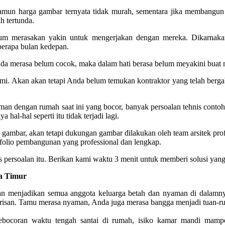
mun harga gambar ternyata tidak murah, sementara jika membangun 
 tertunda.
lum merasakan yakin untuk mengerjakan dengan mereka. Dikarnak
erapa bulan kedepan.
Anda merasa belum cocok, maka dalam hati berasa belum meyakini buat
resmi. Akan akan tetapi Anda belum temukan kontraktor yang telah b
dengan rumah saat ini yang bocor, banyak persoalan tehnis contoh ny
hal-hal seperti itu tidak terjadi lagi.
 gambar, akan tetapi dukungan gambar dilakukan oleh team arsitek pro
tofolio pembangunan yang professional dan lengkap.
 persoalan itu. Berikan kami waktu 3 menit untuk memberi solusi yang
a Timur
 akan menjadikan semua anggota keluarga betah dan nyaman di dalam
risan. Tamu merasa nyaman, Anda juga merasa bangga menjadi tuan-r
bocoran waktu tengah santai di rumah, isiko kamar mandi mampet a