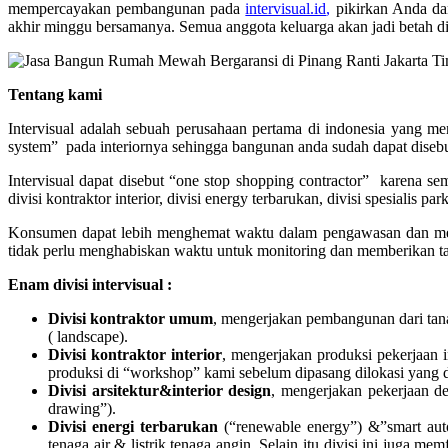
mempercayakan pembangunan pada
intervisual.id
,
pikirkan Anda da
akhir minggu bersamanya. Semua anggota keluarga akan jadi betah d
Tentang kami
Intervisual adalah sebuah perusahaan pertama di indonesia yang m
system” pada interiornya sehingga bangunan anda sudah dapat disebut 
Intervisual dapat disebut “one stop shopping contractor” karena se
divisi kontraktor interior, divisi energy terbarukan, divisi spesialis
Konsumen dapat lebih menghemat waktu dalam pengawasan dan mem
tidak perlu menghabiskan waktu untuk monitoring dan memberikan 
Enam divisi intervisual :
Divisi kontraktor umum
, mengerjakan pembangunan dari tana
( landscape).
Divisi kontraktor interior
, mengerjakan produksi pekerjaan 
produksi di “workshop” kami sebelum dipasang dilokasi yang d
Divisi arsitektur&interior design
, mengerjakan pekerjaan des
drawing”).
Divisi energi terbarukan
(“renewable energy”) &”smart autom
tenaga air & listrik tenaga angin. Selain itu divisi ini juga