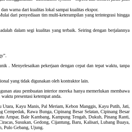
an warna dari kualitas lokal sampai kualitas ekspor.
lai dari penyediaan tim multi-keterampilan yang terintegrasi hingga
dalah dalam segi kualitas yang terbaik. Seiring dengan berjalannya
gy”.
ik . Menyelesaikan pekerjaan dengan cepat dan tepat waktu, tanpa
onal yang tidak digunakan oleh kontraktor lain.
bangunan atau pembuatan interior mereka hanya memerlukan membawa
a waktu presentasi ketempat anda.
 Utara, Kayu Manis, Pal Meriam, Kebon Manggis, Kayu Putih, Jati,
ang Cempedak, Rawa Bunga, Cipinang Besar Selatan, Cipinang Besar
 Batu Ampar, Bale Kambang, Kampung Tengah, Dukuh, Pinang Ranti,
iracas, Susukan, Gedong, Cijantung, Baru, Kalisari, Lubang Buaya,
n, Pulo Gebang, Ujung.