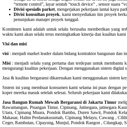
“remote control”, layar sentuh “touch device” , sensor suara 
Divisi spesialis parket
, mengerjakan pekerjaan lantai kayu par
Divisi konsultan proyek
, kami menyediakan tim proyek berkal
penunjukan manajer proyek tunggal.
Komitmen kami adalah untuk selalu berusaha memberikan yang terbai
waktu kami akan selalu terus meningkatkan kinerja dan kualitas ka
Visi dan misi
visi
: menjadi market leader dalam bidang kontraktor bangunan dan i
Misi
: menjadi selalu yang pertama dan terdepan untuk membantu k
mengurangi kualitas pekerjaan. Dengan menggunakan sistem digital sop
Jasa & kualitas bergaransi dikarenakan kami menggunakan sistem kerja
Sistem ini yang membuat konsumen kami selama ini puas dengan pe
koper mereka masuk setelah selesai. Seluruh pekerjaan kami dilakukan
Jasa Bangun Rumah Mewah Bergaransi di Jakarta Timur
melip
Rawamangun, Pisangan Timur, Cipinang, Jatinegara, jatinegara Ka
Utara, Cipinang Muara, Pondok Bambu, Duren Sawit, Pondok Kelap
Makasar, Halim Perdanakusumah, Cipinang Melayu, Cawang , Cililit
Ceger, Rambutan, Cipayung, Munjul, Pondok Rangon , Cilangkap, S