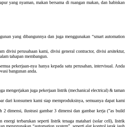
dapur yang nyaman, makan bersama di ruangan makan, dan habiskan
 bangunan yang dibangunnya dan juga menggunakan “smart automation
visi perusahaan kami, divisi general contractor, divisi arsitektur,
kan dalam tahapan membangun.
a pekerjaan-nya hanya kepada satu perusahan, intervisual. Anda
vasi bangunan anda.
a mengerjakan juga pekerjaan listrik (mechanical electrical) & taman
gambar dari konsumen kami siap memproduksinya, semuanya dapat kami
ah 2 dimensi, ilustrasi gambar 3 dimensi dan gambar kerja (”as build
gi terbarukan seperti listrik tenaga matahari (solar cell), listrik
ngan menggunakan “automation system” seperti alat kontrol jarak jauh