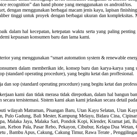
“voice recognition” dan hand phone yang menggunakan os android/ios.
ket, dengan menggunakan berbagai macam jenis kayu, lapisan finishing d
iber tinggi untuk proyek dengan berbagai ukuran dan kompleksitas. Mu
k dalam hal kecepatan, ketepatan waktu serta yang paling penting a
mi demi kepuasan konsumen baru dan lama kami.
nterior yang menggunakan “smart automation system & renewable ener
onsumen dalam memberikan ide, konsep baru dan karya-karya yang un
 (standard operating procedure), yang begitu ketat dan proffesional.
 dan sop (standard operating procedure) yang begitu ketat dan professi
kerjaan kami dan tidak merasa tidak direpotkan, dalam hal bangun 
 secara tersistemasi. Sistem kami akan kami jelaskan secara detail pad
uti wilayah Matraman, Pisangan Baru, Utan Kayu Selatan, Utan Kayu
um, Pulo Gadung, Bali Mester, Kampung Melayu, Bidara Cina, Cipin
a, Malaka Jaya, Malaka Sari, Pondok Kopi, Klender, Kramat jati,
an, Kebon Pala, Pasar Rebo, Pekayon, Cibubur, Kelapa Dua Wetan, C
etu , Bambu Apus, Cakung, Cakung Timur, Rawa Terate , Penggilinga