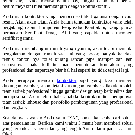
referensinya Anda merasa belum pas, hingga dalam hati berasa
belum meyakini buat membangun dengan kontraktor itu.
Anda mau kontraktor yang memberi sertifikat garansi dengan cara
resmi. Akan akan tetapi Anda belum temukan kontraktor yang telah
bergabung dalam Himpunan Pengusaha Kontraktor, yang punya
bermacam Sertifikat Tenaga Ahli yang capable untuk memberi
sertifikat garansi.
Anda mau membangun rumah yang nyaman, akan tetapi memiliki
pengalaman dengan rumah saat ini yang bocor, banyak kendala
tehnis contoh nya toilet kurang lancar, pipa mampet dan lain
sebagainya, maka kali ini mau menentukan kontraktor yang
professional dan terpercaya biar hal-hal seperti itu tidak terjadi lagi.
Anda berupaya mencari
kontraktor
sipil yang bisa memberi
dukungan gambar, akan tetapi dukungan gambar dilakukan oleh
team arsitek professional hingga gambar design tetap berkualitas dan
mempesona. Akan lebih baik apabila kontraktor itu mempunyai
team arsitek inhouse dan portofolio pembangunan yang professional
dan lengkap.
Seandainya jawaban Anda yaitu “YA”, kami akan coba cari solusi
atas persoalan itu. Berikan kami waktu 3 menit buat memberi solusi
yang terbaik atas persoalan yang tengah Anda alami pada saat ini.
Oke?