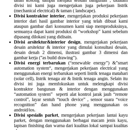
tanah kosong sampai menjadi sebuah bangunan , didalam
divisi ini kami juga mengerjakan juga pekerjaan listrik
(mechanical electrical) & taman ( landscape).
Divisi kontraktor interior
, mengerjakan produksi pekerjaan
interior dari hasil gambar interior yang telah dibuat kami
ataupun gambar dari konsumen kami siap memproduksinya,
semuanya dapat kami produksi di “workshop” kami sebelum
dipasang dilokasi yang didisain.
Divisi arsitektur&interior design
, mengerjakan pekerjaan
desain arsitektur & interior yang dimulai konsultasi desain,
desain denah 2 dimensi, ilustrasi gambar 3 dimensi dan
gambar kerja (”as build drawing”).
Divisi energi terbarukan
(“renewable energy”) &”smart
automation system“, mengerjakan pekerjaan electrical yang
menggunakan energi terbarukan seperti listrik tenaga matahari
(solar cell), listrik tenaga air & listrik tenaga angin. Selain itu
divisi ini juga memfokuskan untuk melengkapi divisi
kontraktor bangunan & interior dengan menggunakan
“automation system” seperti alat kontrol jarak jauh “remote
control”, layar sentuh “touch device” , sensor suara “voice
recognition” dan hand phone yang menggunakan os
android/ios.
Divisi spesialis parket
, mengerjakan pekerjaan lantai kayu
parket, dengan menggunakan berbagai macam jenis kayu,
lapisan finishing dan warna dari kualitas lokal sampai kualitas