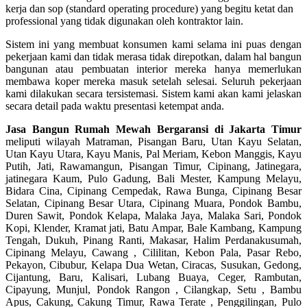
kerja dan sop (standard operating procedure) yang begitu ketat dan
professional yang tidak digunakan oleh kontraktor lain.
Sistem ini yang membuat konsumen kami selama ini puas dengan
pekerjaan kami dan tidak merasa tidak direpotkan, dalam hal bangun
bangunan atau pembuatan interior mereka hanya memerlukan
membawa koper mereka masuk setelah selesai. Seluruh pekerjaan
kami dilakukan secara tersistemasi. Sistem kami akan kami jelaskan
secara detail pada waktu presentasi ketempat anda.
Jasa Bangun Rumah Mewah Bergaransi di Jakarta Timur
meliputi wilayah Matraman, Pisangan Baru, Utan Kayu Selatan,
Utan Kayu Utara, Kayu Manis, Pal Meriam, Kebon Manggis, Kayu
Putih, Jati, Rawamangun, Pisangan Timur, Cipinang, Jatinegara,
jatinegara Kaum, Pulo Gadung, Bali Mester, Kampung Melayu,
Bidara Cina, Cipinang Cempedak, Rawa Bunga, Cipinang Besar
Selatan, Cipinang Besar Utara, Cipinang Muara, Pondok Bambu,
Duren Sawit, Pondok Kelapa, Malaka Jaya, Malaka Sari, Pondok
Kopi, Klender, Kramat jati, Batu Ampar, Bale Kambang, Kampung
Tengah, Dukuh, Pinang Ranti, Makasar, Halim Perdanakusumah,
Cipinang Melayu, Cawang , Cililitan, Kebon Pala, Pasar Rebo,
Pekayon, Cibubur, Kelapa Dua Wetan, Ciracas, Susukan, Gedong,
Cijantung, Baru, Kalisari, Lubang Buaya, Ceger, Rambutan,
Cipayung, Munjul, Pondok Rangon , Cilangkap, Setu , Bambu
Apus, Cakung, Cakung Timur, Rawa Terate , Penggilingan, Pulo